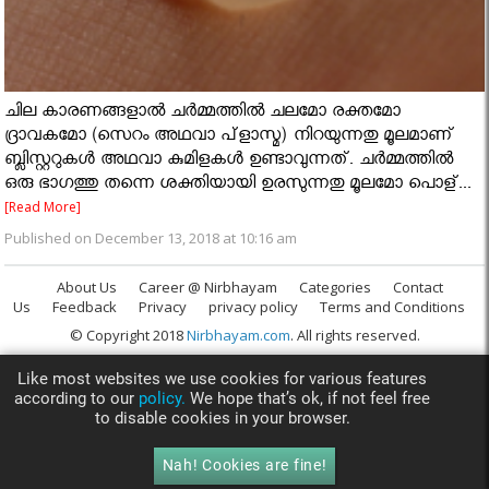
ചില കാരണങ്ങളാല്‍ ചര്‍മ്മത്തില്‍ ചലമോ രക്തമോ
ദ്രാവകമോ (സെറം അഥവാ പ്‌ളാസ്മ) നിറയുന്നതു മൂലമാണ്
ബ്ലിസ്റ്ററുകള്‍ അഥവാ കുമിളകള്‍ ഉണ്ടാവുന്നത്. ചര്‍മ്മത്തില്‍
ഒരു ഭാഗത്തു തന്നെ ശക്തിയായി ഉരസുന്നതു മൂലമോ പൊള്...
[Read More]
Published on December 13, 2018 at 10:16 am
About Us
Career @ Nirbhayam
Categories
Contact
Us
Feedback
Privacy
privacy policy
Terms and Conditions
© Copyright 2018
Nirbhayam.com
. All rights reserved.
Like most websites we use cookies for various features
according to our
policy.
We hope that’s ok, if not feel free
to disable cookies in your browser.
Nah! Cookies are fine!