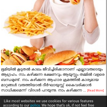
ഭൂമിയിൽ കൂടുതൽ കാലം ജീവിച്ചിരിക്കാനാണ് എല്ലാവരുടെയും
ആഗ്രഹം. നാം കഴിക്കുന്ന ഭക്ഷണവും ആയുസ്സും തമ്മിൽ വളരെ
ബന്ധമുണ്ട്. നാം കഴിക്കുന്ന ആഹാര ക്രമത്തിൽ കാര്യമായ
മാറ്റങ്ങൾ വരുത്തിയാൽ ദീർഘായുസ്സ് കൈവരിക്കാൻ
സാധിക്കുമെന്ന് വിദഗ്ദർ പറയുന്നു. നാം കഴിക്കുന്ന ...
[Read More]
Published on August 25, 2014 at 3:24 pm
Like most websites we use cookies for various features
according to our
policy.
We hope that’s ok, if not feel free