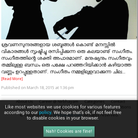
ശ്രവണസുന്ദരങ്ങളായ ശബ്ദങ്ങൾ കൊണ്ട് മനസ്സിൽ
വികാരങ്ങൾ സൃഷ്ടിച്ചു രസിപ്പിക്കുന്ന ഒരു കലയാണു് സംഗീതം.
സംഗീതത്തിന്റെ ശക്തി അപാരമാണ്‌. മനുഷ്യനും സംഗീതവും
തമ്മിലുള്ള ബന്ധം ഒരു പക്ഷേ പറഞ്ഞറിയിക്കാൻ കഴിയാത്ത
വണ്ണം ഉറപ്പുള്ളതാണ്. സംഗീതം നമ്മളിലുളവാക്കുന്ന ചില...
[Read More]
Published on March 18, 2015 at 1:36 pm
About Us
Career @ Nirbhayam
Categories
Contact
Like most websites we use cookies for various features
Us
Feedback
Privacy
privacy policy
Terms and Conditions
according to our
policy.
We hope that’s ok, if not feel free
© Copyright 2015
Nirbhayam.com
. All rights reserved.
to disable cookies in your browser.
Nah! Cookies are fine!