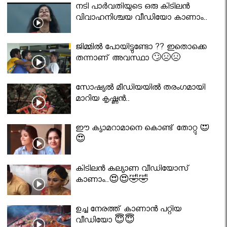
നടി പാർവതിയുടെ ഒരു കിടിലൻ
വിവാഹനിശ്ചയ വീഡിയോ കാണാം..
ജിമ്മിൽ പോയിട്ടുണ്ടോ ?? ഇതൊക്കെ
തന്നാണ് അവസ്ഥാ 🙄😣😣
സോഷ്യൽ മീഡിയയിൽ തരംഗമായി
മാറിയ കൃഷ്ണൻ..
ഈ ക്യാമറാമാനെ കൊണ്ട് തോറ്റു 😍
😍
കിടിലൻ കല്യാണ വീഡിയോസ്
കാണാം..😍😍🤣🤣
ഉച്ച നേരത്ത് കാണാൻ പറ്റിയ
വീഡിയോ 😇😇