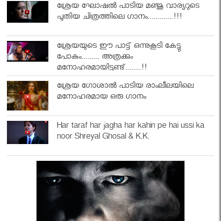
ശ്രേയ ഘോഷൽ പാടിയ മഞ്ജു വാര്യറുടെ
പുതിയ ചിത്രത്തിലെ ഗാനം.............!!!
ശ്രേയയുടെ ഈ പാട്ട് ഒന്നുകൂടി കേട്ടു
പോകും......... അത്രക്കും
മനോഹരമായിട്ടുണ്ട്........!!
ശ്രേയ ഗോശാൽ പാടിയ രാംലീലയിലെ
മനോഹരമായ ഒരു ഗാനം
Har taraf har jagha har kahin pe hai ussi ka
noor Shreyal Ghosal & K.K.