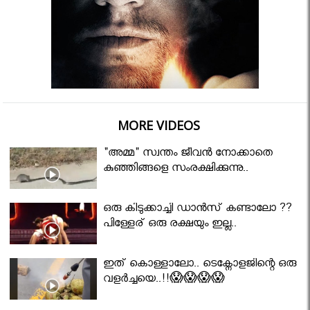
MORE VIDEOS
"അമ്മ" സ്വന്തം ജീവൻ നോക്കാതെ
കുഞ്ഞിങ്ങളെ സംരക്ഷിക്കുന്നു..
ഒരു കിടുക്കാച്ചി ഡാൻസ് കണ്ടാലോ ??
പിള്ളേര് ഒരു രക്ഷയും ഇല്ല..
ഇത് കൊള്ളാലോ.. ടെക്നോളജിന്റെ ഒരു
വളർച്ചയെ..!!😱😱😱😱