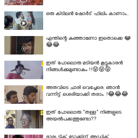
ഒരു കിടിലൻ ഷോർട് ഫിലിം കാണാം..
എന്തിന്റെ കുഞ്ഞാണോ ഇതൊക്കെ 😂
😂😂
ഇത് പോലൊരു മടിയൻ കൂട്ടുകാരൻ
നിങ്ങൾക്കുമുണ്ടാകും !!😝😝😝
അതവിടെ ചാരി വെച്ചേരെ. ഞാൻ
വന്നിട്ട് ശെരിയാക്കി തരാം. !😂😂😂
ഇത് പോലൊരു "തള്ള" നിങ്ങളുടെ
അയല്‍പക്കത്തുണ്ടോ??
ഭാര്യ ടിക് ടോക്കിന് അഡിക്റ്റ്