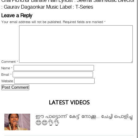
Chal Pichchur Banate Hain Lyricist : Seema Saini Music Director
: Gaurav Dagaonkar Music Label : T-Series
Leave a Reply
Your email address will not be published.
Required fields are marked
*
Comment
*
Name
*
Email
*
Website
LATEST VIDEOS
ഈ പാട്ടൊന്ന് കേട്ട് നോക്കൂ... ചേച്ചി പൊളിച്ചു
😍😍👌👌