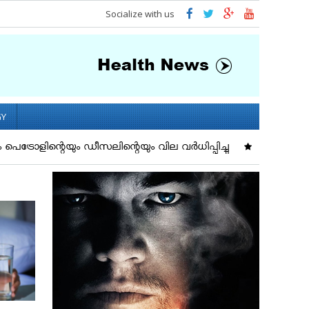
Socialize with us
GY
െയും ഡീസലിന്റെയും വില വര്‍ധിപ്പിച്ചു
ഇന്ന് 60 പേർക്ക് രോഗമു