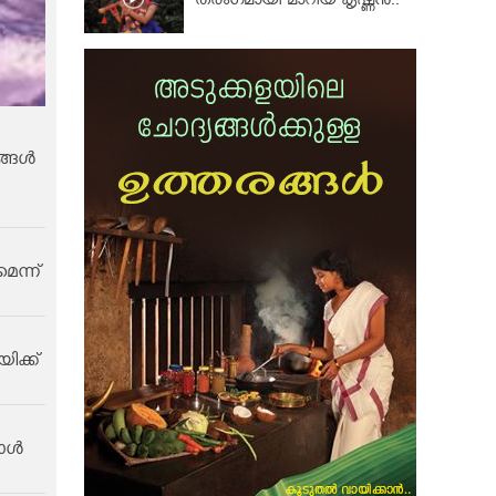
തരംഗമായി മാറിയ കൃഷ്ണൻ..
്ങള്‍
െന്ന്
ിക്ക്
ള്‍