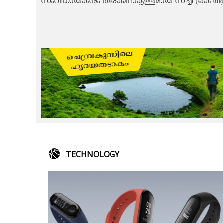
സംവിധായകനും തിരക്കഥാകൃത്തുമായ സച്ചി (കെ.ആർ.
TECHNOLOGY