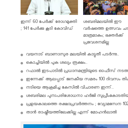
ഇന്ന് 60 പേർക്ക് രോഗമുക്തി
ശബരിമലയില്‍ ഈ
; 141 പേര്‍ക്കു കൂടി കോവിഡ്
വർഷത്തെ ഉത്സവം ചട
മാത്രമാകും; ഭക്തർക്ക്
പ്രവേശനമില്ല
വയനാട് ബാണാസുര മലയില്‍ കാട്ടുതീ പടർന്നു..
കൊച്ചിയിൽ പുക ശല്യം രൂക്ഷം..
റഫാൽ ഇടപാടിൽ പ്രധാനമന്ത്രിയുടെ ഓഫീസ് നടത്തിയ ചർ
ഇന്നേക്ക് ആലപ്പാട് ജനകീയ സമരം 100 ദിവസം തികയ
നടിയെ ആക്രമിച്ച കേസിൽ വിചാരണ ഇന്ന്..
ശബരിമല പുനഃപരിശോധനാ ഹർജി സുപ്രീംകോടതിയ
പ്രളയകാലത്തെ രക്ഷാപ്രവർത്തനം ; വ്യോമസേന 102 
താന്‍ രാഷ്ട്രീയത്തിലേക്കില്ല എന്ന് മോഹന്‍ലാല്‍