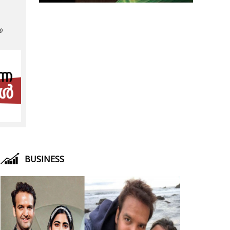
െ
BUSINESS