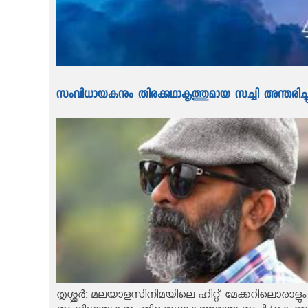
സംവിധായകനും തിരക്കഥാകൃത്തുമായ സച്ചി അന്തരിച്ചു
തൃശ്ശൂർ: മലയാളസിനിമയിലെ ഹിറ്റ് മേക്കറിലൊരാളും