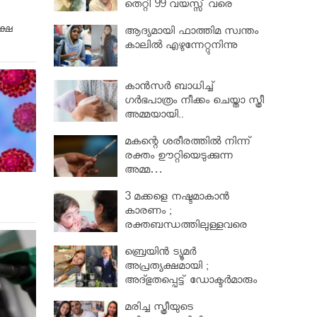
തെറ്റി 99 വയസ്സ് വരെ
ജീവിച്ച റോസ് മേരി ബെന്റ്ലി
്ഷ
ആദ്യമായി ഫാത്തിമ സ്വന്തം
കാലില്‍ എഴുന്നേറ്റുനിന്നു
കാൻസർ ബാധിച്ച്
ഗർഭപാത്രം നീക്കം ചെയ്താ സ്ത്രീ
അമ്മയായി..
മകന്റെ ശരീരത്തില്‍ നിന്ന്
രക്തം ഊറ്റിയെടുക്കുന്ന
അമ്മ…
3 മക്കളെ നഷ്ടമാകാൻ
കാരണം ;
രക്തബന്ധത്തിലുള്ളവരെ
വിവാഹം ചെയ്തതുക്കൊണ്ട്
ബ്രെയിൻ ട്യൂമർ
അപ്രത്യക്ഷമായി ;
അദ്ഭുതപ്പെട്ട് ഡോക്ടർമാരും
മരിച്ച സ്ത്രീയുടെ