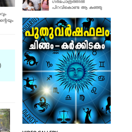
ഗര്‍ഭപാത്രത്തില്‍
പിറവികൊണ്ട ആ കുഞ്ഞു
മാലാഖ
വും
്റെയും