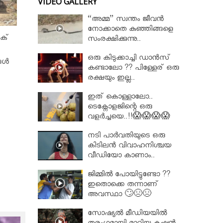
VIDEO GALLERY
“അമ്മ” സ്വന്തം ജീവൻ
നോക്കാതെ കുഞ്ഞിങ്ങളെ
ിക്
സംരക്ഷിക്കുന്നു..
ഒരു കിടുക്കാച്ചി ഡാൻസ്
ങൾ
കണ്ടാലോ ?? പിള്ളേര് ഒരു
രക്ഷയും ഇല്ല..
ഇത് കൊള്ളാലോ..
ടെക്നോളജിന്റെ ഒരു
വളർച്ചയെ..!!😱😱😱😱
നടി പാർവതിയുടെ ഒരു
കിടിലൻ വിവാഹനിശ്ചയ
വീഡിയോ കാണാം..
ജിമ്മിൽ പോയിട്ടുണ്ടോ ??
ഇതൊക്കെ തന്നാണ്
അവസ്ഥാ 🙄😣😣
സോഷ്യൽ മീഡിയയിൽ