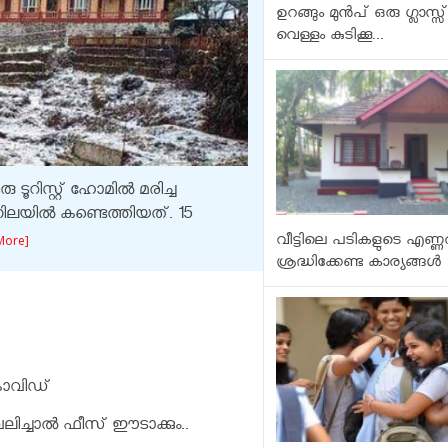
ഉറങ്ങും മുന്‍പ് ഒരു ഗ്ലാസ്സ്
വെള്ളം കുടിക്കൂ...
ടൂറിസ്റ്റ് ഹോമിൽ മരിച്ച
ച നിലയിൽ കണ്ടെത്തിയത്. 15
വീട്ടിലെ പടികളുടെ എണ്ണ
More]
ശ്രദ്ധിക്കേണ്ട കാര്യങ്ങൾ
 കോവിഡ്
ലിച്ചാൽ ഫീസ് ഈടാക്കും..