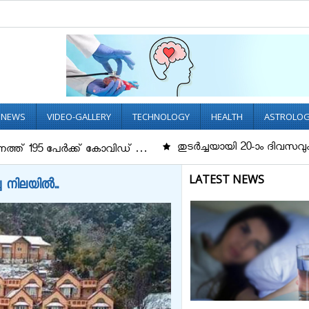
L NEWS
VIDEO-GALLERY
TECHNOLOGY
HEALTH
ASTROLO
തുടർച്ചയായി 20-ാം ദിവസവും പെട്രോളിന്റ
േര്‍ക്ക് കോവിഡ് …
LATEST NEWS
്ച നിലയിൽ..