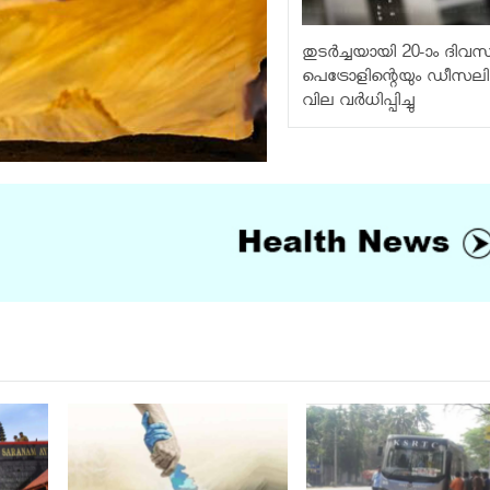
തുടർച്ചയായി 20-ാം ദിവസ
പെട്രോളിന്റെയും ഡീസലിന
വില വര്‍ധിപ്പിച്ചു