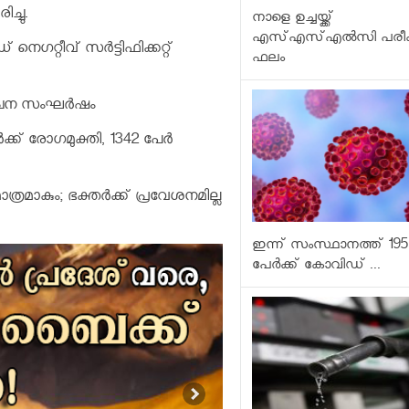
്ചു.
നാളെ ഉച്ചയ്ക്ക്
എസ്എസ്എല്‍സി പരീക
െഗറ്റീവ് സര്‍ട്ടിഫിക്കറ്റ്
ഫലം
ാ-ചൈന സംഘർഷം
്ക് രോഗമുക്തി, 1342 പേർ
മാകും; ഭക്തർക്ക് പ്രവേശനമില്ല
ഇന്ന് സംസ്ഥാനത്ത് 195
പേര്‍ക്ക് കോവിഡ് ...