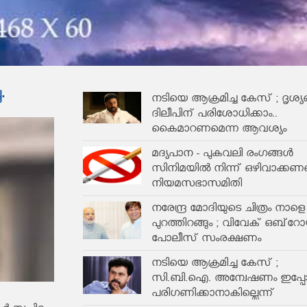
.
നടിയെ ആക്രമിച്ച കേസ് ; ദൃശ്യങ
ദിലീപിന് പരിശോധിക്കാം..
കൈമാറണമെന്ന ആവശ്യം
സുപ്രീംകോടതി തള്ളി!!
മദ്യപാന - പുകവലി രംഗങ്ങള്‍
സിനിമയില്‍ നിന്ന് ഒഴിവാക്കണമ
നിയമസഭാസമിതി
നരേന്ദ്ര മോദിയുടെ ചിത്രം നാളെ
പുറത്തിറങ്ങും ; വിവേക് ഒബ്‌റോയ
പോലീസ് സംരക്ഷണം
നടിയെ ആക്രമിച്ച കേസ് ;
സി.ബി.ഐ. അന്വേഷണം ഇപ്പോ
പരിഗണിക്കാനാകില്ലെന്ന്