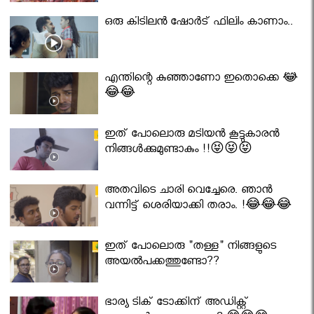
ഒരു കിടിലൻ ഷോർട് ഫിലിം കാണാം..
എന്തിന്റെ കുഞ്ഞാണോ ഇതൊക്കെ 😂
😂😂
ഇത് പോലൊരു മടിയൻ കൂട്ടുകാരൻ
നിങ്ങൾക്കുമുണ്ടാകും !!😝😝😝
അതവിടെ ചാരി വെച്ചേരെ. ഞാൻ
വന്നിട്ട് ശെരിയാക്കി തരാം. !😂😂😂
ഇത് പോലൊരു "തള്ള" നിങ്ങളുടെ
അയല്‍പക്കത്തുണ്ടോ??
ഭാര്യ ടിക് ടോക്കിന് അഡിക്റ്റ്