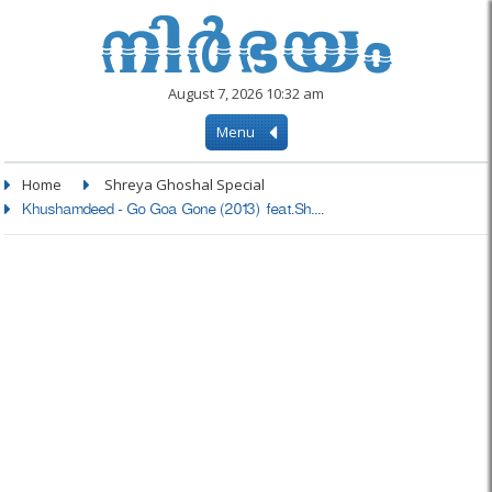
August 7, 2026 10:32 am
Menu
Home
Shreya Ghoshal Special
Khushamdeed - Go Goa Gone (2013) feat.Sh....