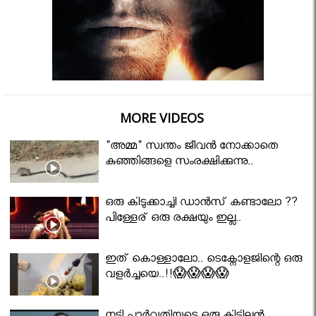
MORE VIDEOS
"അമ്മ" സ്വന്തം ജീവൻ നോക്കാതെ
കുഞ്ഞിങ്ങളെ സംരക്ഷിക്കുന്നു..
ഒരു കിടുക്കാച്ചി ഡാൻസ് കണ്ടാലോ ??
പിള്ളേര് ഒരു രക്ഷയും ഇല്ല..
ഇത് കൊള്ളാലോ.. ടെക്നോളജിന്റെ ഒരു
വളർച്ചയെ..!!😱😱😱😱