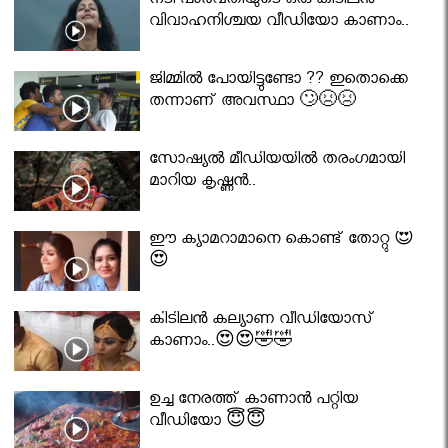
നടി പാർവതിയുടെ ഒരു കിടിലൻ
വിവാഹനിശ്ചയ വീഡിയോ കാണാം..
ജിമ്മിൽ പോയിട്ടുണ്ടോ ?? ഇതൊക്കെ
തന്നാണ് അവസ്ഥാ 🙄😣😣
സോഷ്യൽ മീഡിയയിൽ തരംഗമായി
മാറിയ കൃഷ്ണൻ..
ഈ ക്യാമറാമാനെ കൊണ്ട് തോറ്റു 😍
😍
കിടിലൻ കല്യാണ വീഡിയോസ്
കാണാം..😍😍🤣🤣
ഉച്ച നേരത്ത് കാണാൻ പറ്റിയ
വീഡിയോ 😇😇