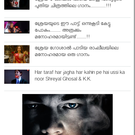
ശ്രേയ ഘോഷൽ പാടിയ മഞ്ജു വാര്യറുടെ
പുതിയ ചിത്രത്തിലെ ഗാനം.............!!!
ശ്രേയയുടെ ഈ പാട്ട് ഒന്നുകൂടി കേട്ടു
പോകും......... അത്രക്കും
മനോഹരമായിട്ടുണ്ട്........!!
ശ്രേയ ഗോശാൽ പാടിയ രാംലീലയിലെ
മനോഹരമായ ഒരു ഗാനം
Har taraf har jagha har kahin pe hai ussi ka
noor Shreyal Ghosal & K.K.