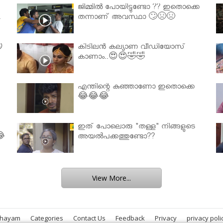
ജിമ്മിൽ പോയിട്ടുണ്ടോ ?? ഇതൊക്കെ
.
തന്നാണ് അവസ്ഥാ 🙄😣😣

കിടിലൻ കല്യാണ വീഡിയോസ്
കാണാം..😍😍🤣🤣
എന്തിന്റെ കുഞ്ഞാണോ ഇതൊക്കെ
😂😂😂
ഇത് പോലൊരു "തള്ള" നിങ്ങളുടെ
😂
അയല്‍പക്കത്തുണ്ടോ??
View More...
bhayam
Categories
Contact Us
Feedback
Privacy
privacy poli