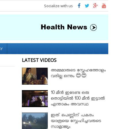
Socialize with us
GY
LATEST VIDEOS
അമ്മമാരുടെ സ്നേഹത്തോളം
വരില്ല ഒന്നും 😍😍
10 മീൻ ഇടേണ്ട ഒരു
തൊട്ടിയിൽ 100 മീൻ ഇട്ടാൽ
എന്താകും അവസ്ഥ
ചിന്തിച്ചിട്ടുണ്ടോ....?
ഇത് പെണ്ണിന് പകരം
യാത്രയെ സ്നേഹിച്ചവരുടെ
സാമ്രാജ്യം