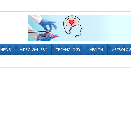
L NEWS
VIDEO-GALLERY
TECHNOLOGY
HEALTH
ASTROLO
..