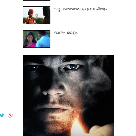
വല്ലാത്തൊരു ഹ്രസ്വചിത്രം...
ഓനും ഓളും..