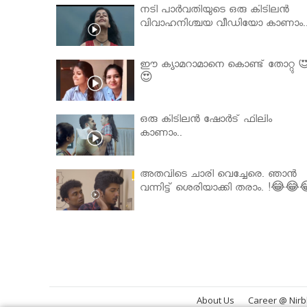
നടി പാർവതിയുടെ ഒരു കിടിലൻ
വിവാഹനിശ്ചയ വീഡിയോ കാണാം.
ഈ ക്യാമറാമാനെ കൊണ്ട് തോറ്റു 
😍
ഒരു കിടിലൻ ഷോർട് ഫിലിം
കാണാം..
അതവിടെ ചാരി വെച്ചേരെ. ഞാൻ
വന്നിട്ട് ശെരിയാക്കി തരാം. !😂😂
About Us
Career @ Nir