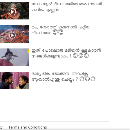
സോഷ്യൽ മീഡിയയിൽ തരംഗമായി
മാറിയ കൃഷ്ണൻ..
ഉച്ച നേരത്ത് കാണാൻ പറ്റിയ
വീഡിയോ 😇😇
ഇത് പോലൊരു മടിയൻ കൂട്ടുകാരൻ
നിങ്ങൾക്കുമുണ്ടാകും !!😝😝😝
ഭാര്യ ടിക് ടോക്കിന് അഡിക്റ്റ്
ആയാൽഎന്തു ചെയ്യും ? 😅😅😅
cy
Terms and Conditions