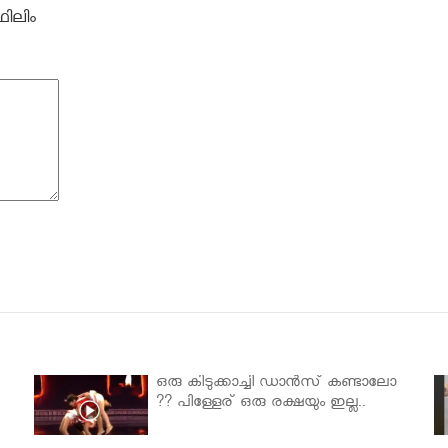
ിലിം
ഒരു കിടുക്കാച്ചി ഡാൻസ് കണ്ടാലോ
?? പിള്ളേര് ഒരു രക്ഷയും ഇല്ല..