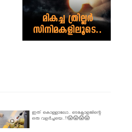
ഇത് കൊള്ളാലോ.. ടെക്നോളജിന്റെ
ഒരു വളർച്ചയെ..!!😱😱😱😱