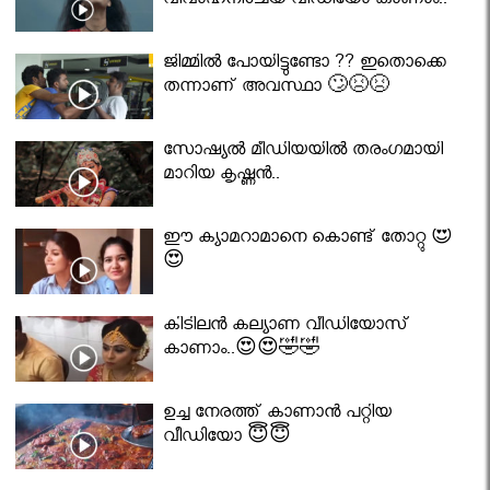
വിവാഹനിശ്ചയ വീഡിയോ കാണാം..
ജിമ്മിൽ പോയിട്ടുണ്ടോ ?? ഇതൊക്കെ
തന്നാണ് അവസ്ഥാ 🙄😣😣
സോഷ്യൽ മീഡിയയിൽ തരംഗമായി
മാറിയ കൃഷ്ണൻ..
ഈ ക്യാമറാമാനെ കൊണ്ട് തോറ്റു 😍
😍
കിടിലൻ കല്യാണ വീഡിയോസ്
കാണാം..😍😍🤣🤣
ഉച്ച നേരത്ത് കാണാൻ പറ്റിയ
വീഡിയോ 😇😇