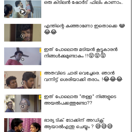
ഒരു കിടിലൻ ഷോർട് ഫിലിം കാണാം..
എന്തിന്റെ കുഞ്ഞാണോ ഇതൊക്കെ 😂
😂😂
ഇത് പോലൊരു മടിയൻ കൂട്ടുകാരൻ
നിങ്ങൾക്കുമുണ്ടാകും !!😝😝😝
അതവിടെ ചാരി വെച്ചേരെ. ഞാൻ
വന്നിട്ട് ശെരിയാക്കി തരാം. !😂😂😂
ഇത് പോലൊരു "തള്ള" നിങ്ങളുടെ
അയല്‍പക്കത്തുണ്ടോ??
ഭാര്യ ടിക് ടോക്കിന് അഡിക്റ്റ്
ആയാൽഎന്തു ചെയ്യും ? 😅😅😅