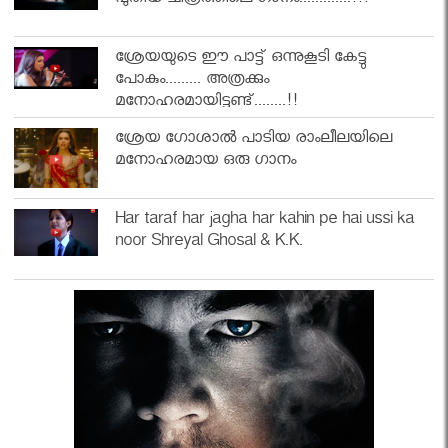
പുതിയ ചിത്രത്തിലെ ഗാനം.............!!!
ശ്രേയയുടെ ഈ പാട്ട് ഒന്നുകൂടി കേട്ടു
പോകും......... അത്രക്കും
മനോഹരമായിട്ടുണ്ട്........!!
ശ്രേയ ഗോശാൽ പാടിയ രാംലീലയിലെ
മനോഹരമായ ഒരു ഗാനം
Har taraf har jagha har kahin pe hai ussi ka
noor Shreyal Ghosal & K.K.