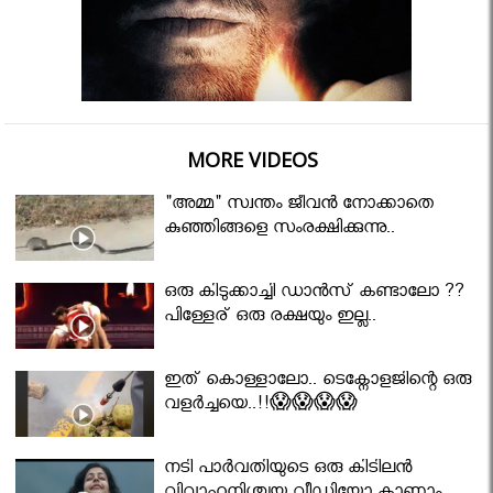
MORE VIDEOS
"അമ്മ" സ്വന്തം ജീവൻ നോക്കാതെ
കുഞ്ഞിങ്ങളെ സംരക്ഷിക്കുന്നു..
ഒരു കിടുക്കാച്ചി ഡാൻസ് കണ്ടാലോ ??
പിള്ളേര് ഒരു രക്ഷയും ഇല്ല..
ഇത് കൊള്ളാലോ.. ടെക്നോളജിന്റെ ഒരു
വളർച്ചയെ..!!😱😱😱😱
നടി പാർവതിയുടെ ഒരു കിടിലൻ