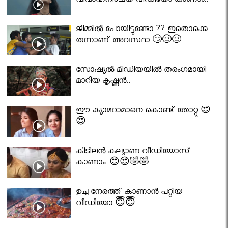
വിവാഹനിശ്ചയ വീഡിയോ കാണാം..
ജിമ്മിൽ പോയിട്ടുണ്ടോ ?? ഇതൊക്കെ
തന്നാണ് അവസ്ഥാ 🙄😣😣
സോഷ്യൽ മീഡിയയിൽ തരംഗമായി
മാറിയ കൃഷ്ണൻ..
ഈ ക്യാമറാമാനെ കൊണ്ട് തോറ്റു 😍
😍
കിടിലൻ കല്യാണ വീഡിയോസ്
കാണാം..😍😍🤣🤣
ഉച്ച നേരത്ത് കാണാൻ പറ്റിയ
വീഡിയോ 😇😇