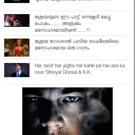
പുതിയ ചിത്രത്തിലെ ഗാനം.............!!!
ശ്രേയയുടെ ഈ പാട്ട് ഒന്നുകൂടി കേട്ടു
പോകും......... അത്രക്കും
മനോഹരമായിട്ടുണ്ട്........!!
ശ്രേയ ഗോശാൽ പാടിയ രാംലീലയിലെ
മനോഹരമായ ഒരു ഗാനം
Har taraf har jagha har kahin pe hai ussi ka
noor Shreyal Ghosal & K.K.