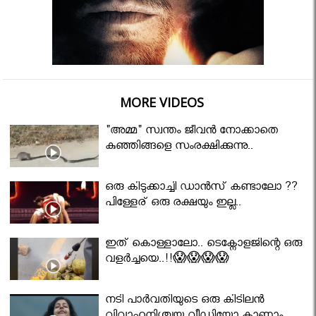
MORE VIDEOS
"അമ്മ" സ്വന്തം ജീവൻ നോക്കാതെ
കുഞ്ഞിങ്ങളെ സംരക്ഷിക്കുന്നു..
ഒരു കിടുക്കാച്ചി ഡാൻസ് കണ്ടാലോ ??
പിള്ളേര് ഒരു രക്ഷയും ഇല്ല..
ഇത് കൊള്ളാലോ.. ടെക്നോളജിന്റെ ഒരു
വളർച്ചയെ..!!😱😱😱😱
നടി പാർവതിയുടെ ഒരു കിടിലൻ