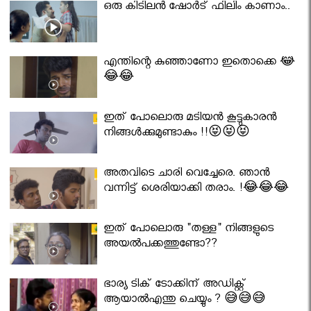
ഒരു കിടിലൻ ഷോർട് ഫിലിം കാണാം..
എന്തിന്റെ കുഞ്ഞാണോ ഇതൊക്കെ 😂
😂😂
ഇത് പോലൊരു മടിയൻ കൂട്ടുകാരൻ
നിങ്ങൾക്കുമുണ്ടാകും !!😝😝😝
അതവിടെ ചാരി വെച്ചേരെ. ഞാൻ
വന്നിട്ട് ശെരിയാക്കി തരാം. !😂😂😂
ഇത് പോലൊരു "തള്ള" നിങ്ങളുടെ
അയല്‍പക്കത്തുണ്ടോ??
ഭാര്യ ടിക് ടോക്കിന് അഡിക്റ്റ്
ആയാൽഎന്തു ചെയ്യും ? 😅😅😅