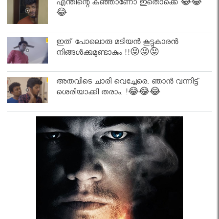
എന്തിന്റെ കുഞ്ഞാണോ ഇതൊക്കെ 😂😂
😂
ഇത് പോലൊരു മടിയൻ കൂട്ടുകാരൻ
നിങ്ങൾക്കുമുണ്ടാകും !!😝😝😝
അതവിടെ ചാരി വെച്ചേരെ. ഞാൻ വന്നിട്ട്
ശെരിയാക്കി തരാം. !😂😂😂