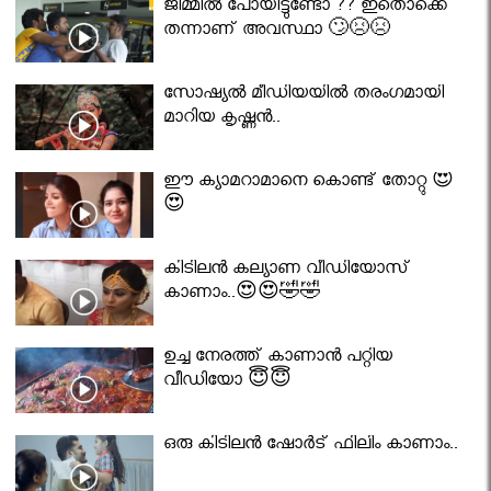
ജിമ്മിൽ പോയിട്ടുണ്ടോ ?? ഇതൊക്കെ
തന്നാണ് അവസ്ഥാ 🙄😣😣
സോഷ്യൽ മീഡിയയിൽ തരംഗമായി
മാറിയ കൃഷ്ണൻ..
ഈ ക്യാമറാമാനെ കൊണ്ട് തോറ്റു 😍
😍
കിടിലൻ കല്യാണ വീഡിയോസ്
കാണാം..😍😍🤣🤣
ഉച്ച നേരത്ത് കാണാൻ പറ്റിയ
വീഡിയോ 😇😇
ഒരു കിടിലൻ ഷോർട് ഫിലിം കാണാം..