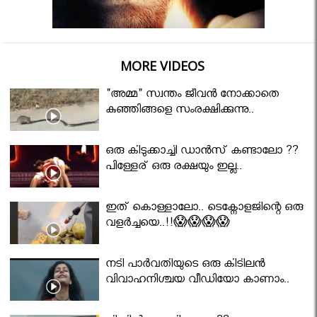
MORE VIDEOS
"അമ്മ" സ്വന്തം ജീവൻ നോക്കാതെ
കുഞ്ഞിങ്ങളെ സംരക്ഷിക്കുന്നു..
ഒരു കിടുക്കാച്ചി ഡാൻസ് കണ്ടാലോ ??
പിള്ളേര് ഒരു രക്ഷയും ഇല്ല..
ഇത് കൊള്ളാലോ.. ടെക്നോളജിന്റെ ഒരു
വളർച്ചയെ..!!😱😱😱😱
നടി പാർവതിയുടെ ഒരു കിടിലൻ
വിവാഹനിശ്ചയ വീഡിയോ കാണാം..