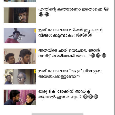
എന്തിന്റെ കുഞ്ഞാണോ ഇതൊക്കെ 😂
😂😂
ഇത് പോലൊരു മടിയൻ കൂട്ടുകാരൻ
നിങ്ങൾക്കുമുണ്ടാകും !!😝😝😝
അതവിടെ ചാരി വെച്ചേരെ. ഞാൻ
വന്നിട്ട് ശെരിയാക്കി തരാം. !😂😂😂
ഇത് പോലൊരു "തള്ള" നിങ്ങളുടെ
അയല്‍പക്കത്തുണ്ടോ??
ഭാര്യ ടിക് ടോക്കിന് അഡിക്റ്റ്
ആയാൽഎന്തു ചെയ്യും ? 😅😅😅