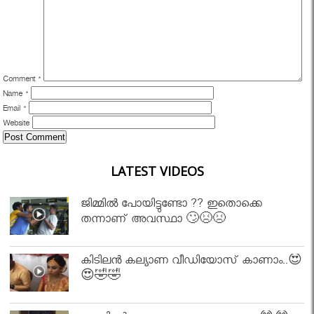
Comment
*
Name
*
Email
*
Website
LATEST VIDEOS
ജിമ്മിൽ പോയിട്ടുണ്ടോ ?? ഇതൊക്കെ
തന്നാണ് അവസ്ഥാ 🙄😣😣
കിടിലൻ കല്യാണ വീഡിയോസ് കാണാം..😍
😍🤣🤣