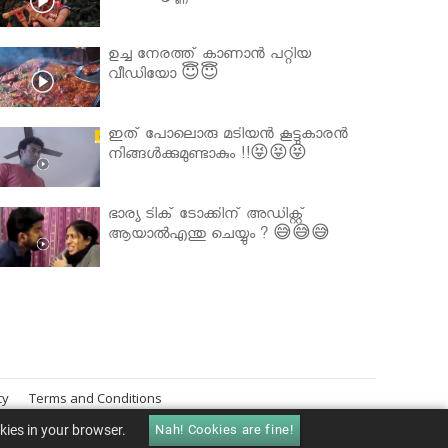
ഉച്ച നേരത്ത് കാണാൻ പറ്റിയ
വീഡിയോ 😇😇
ഇത് പോലൊരു മടിയൻ കൂട്ടുകാരൻ
നിങ്ങൾക്കുമുണ്ടാകും !!😝😝😝
ഭാര്യ ടിക് ടോക്കിന് അഡിക്റ്റ്
ആയാൽഎന്തു ചെയ്യും ? 😅😅😅
cy
Terms and Conditions
okies in your browser.
Nah! Cookies are fine!