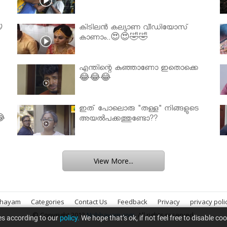

കിടിലൻ കല്യാണ വീഡിയോസ്
കാണാം..😍😍🤣🤣
എന്തിന്റെ കുഞ്ഞാണോ ഇതൊക്കെ
😂😂😂
ഇത് പോലൊരു "തള്ള" നിങ്ങളുടെ
😂
അയല്‍പക്കത്തുണ്ടോ??
View More...
bhayam
Categories
Contact Us
Feedback
Privacy
privacy poli
© Copyright 2013
Nirbhayam.com
. All rights reserved.
es according to our
policy.
We hope that’s ok, if not feel free to disable co