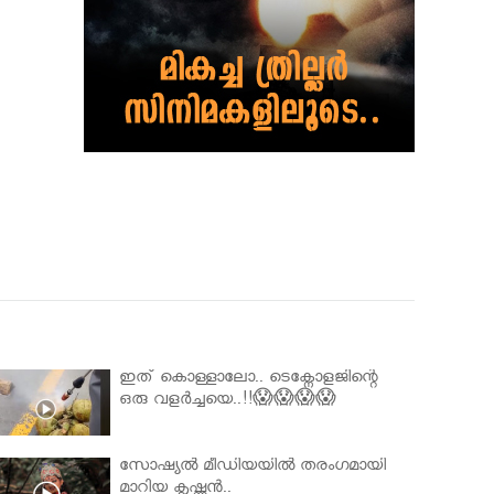
ഇത് കൊള്ളാലോ.. ടെക്നോളജിന്റെ
ഒരു വളർച്ചയെ..!!😱😱😱😱
സോഷ്യൽ മീഡിയയിൽ തരംഗമായി
മാറിയ കൃഷ്ണൻ..