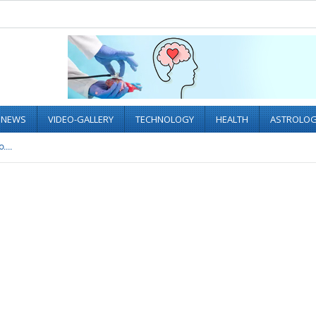
L NEWS
VIDEO-GALLERY
TECHNOLOGY
HEALTH
ASTROLO
....