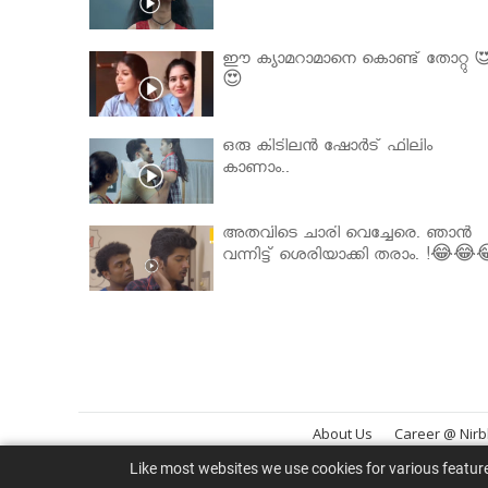
ഈ ക്യാമറാമാനെ കൊണ്ട് തോറ്റു 
😍
ഒരു കിടിലൻ ഷോർട് ഫിലിം
കാണാം..
അതവിടെ ചാരി വെച്ചേരെ. ഞാൻ
വന്നിട്ട് ശെരിയാക്കി തരാം. !😂😂
About Us
Career @ Nir
Like most websites we use cookies for various featur