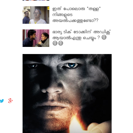
ഇത് പോലൊരു "തള്ള"
നിങ്ങളുടെ
അയല്‍പക്കത്തുണ്ടോ??
ഭാര്യ ടിക് ടോക്കിന് അഡിക്റ്റ്
ആയാൽഎന്തു ചെയ്യും ? 😅
😅😅