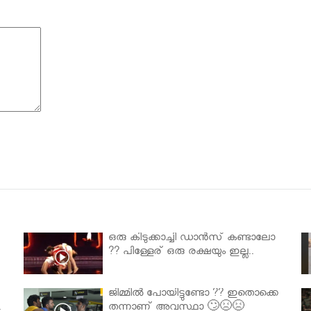
ഒരു കിടുക്കാച്ചി ഡാൻസ് കണ്ടാലോ
?? പിള്ളേര് ഒരു രക്ഷയും ഇല്ല..
ജിമ്മിൽ പോയിട്ടുണ്ടോ ?? ഇതൊക്കെ
.
തന്നാണ് അവസ്ഥാ 🙄😣😣