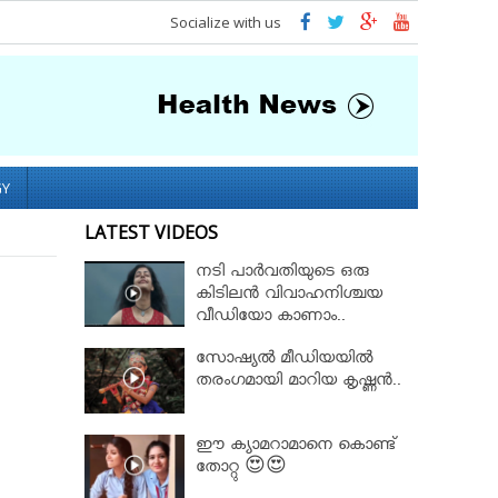
Socialize with us
GY
LATEST VIDEOS
നടി പാർവതിയുടെ ഒരു
കിടിലൻ വിവാഹനിശ്ചയ
വീഡിയോ കാണാം..
സോഷ്യൽ മീഡിയയിൽ
തരംഗമായി മാറിയ കൃഷ്ണൻ..
ഈ ക്യാമറാമാനെ കൊണ്ട്
തോറ്റു 😍😍