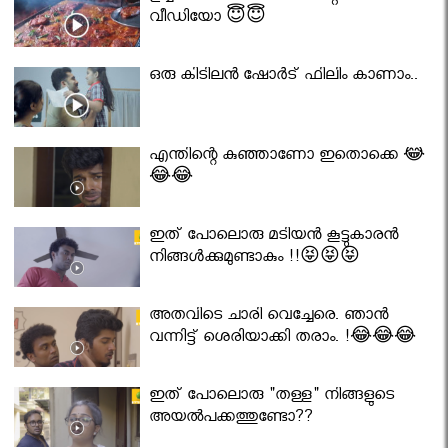
വീഡിയോ 😇😇
ഒരു കിടിലൻ ഷോർട് ഫിലിം കാണാം..
എന്തിന്റെ കുഞ്ഞാണോ ഇതൊക്കെ 😂
😂😂
ഇത് പോലൊരു മടിയൻ കൂട്ടുകാരൻ
നിങ്ങൾക്കുമുണ്ടാകും !!😝😝😝
അതവിടെ ചാരി വെച്ചേരെ. ഞാൻ
വന്നിട്ട് ശെരിയാക്കി തരാം. !😂😂😂
ഇത് പോലൊരു "തള്ള" നിങ്ങളുടെ
അയല്‍പക്കത്തുണ്ടോ??