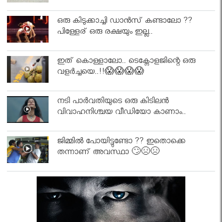
ഒരു കിടുക്കാച്ചി ഡാൻസ് കണ്ടാലോ ??
പിള്ളേര് ഒരു രക്ഷയും ഇല്ല..
ഇത് കൊള്ളാലോ.. ടെക്നോളജിന്റെ ഒരു
വളർച്ചയെ..!!😱😱😱😱
നടി പാർവതിയുടെ ഒരു കിടിലൻ
വിവാഹനിശ്ചയ വീഡിയോ കാണാം..
ജിമ്മിൽ പോയിട്ടുണ്ടോ ?? ഇതൊക്കെ
തന്നാണ് അവസ്ഥാ 🙄😣😣