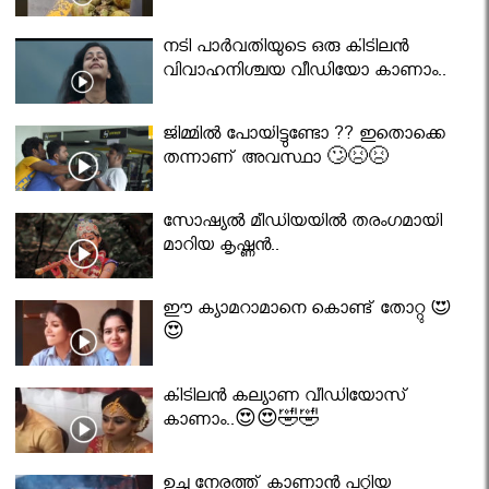
നടി പാർവതിയുടെ ഒരു കിടിലൻ
വിവാഹനിശ്ചയ വീഡിയോ കാണാം..
ജിമ്മിൽ പോയിട്ടുണ്ടോ ?? ഇതൊക്കെ
തന്നാണ് അവസ്ഥാ 🙄😣😣
സോഷ്യൽ മീഡിയയിൽ തരംഗമായി
മാറിയ കൃഷ്ണൻ..
ഈ ക്യാമറാമാനെ കൊണ്ട് തോറ്റു 😍
😍
കിടിലൻ കല്യാണ വീഡിയോസ്
കാണാം..😍😍🤣🤣
ഉച്ച നേരത്ത് കാണാൻ പറ്റിയ