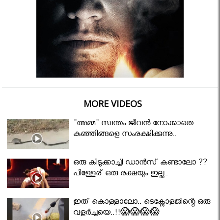
MORE VIDEOS
"അമ്മ" സ്വന്തം ജീവൻ നോക്കാതെ
കുഞ്ഞിങ്ങളെ സംരക്ഷിക്കുന്നു..
ഒരു കിടുക്കാച്ചി ഡാൻസ് കണ്ടാലോ ??
പിള്ളേര് ഒരു രക്ഷയും ഇല്ല..
ഇത് കൊള്ളാലോ.. ടെക്നോളജിന്റെ ഒരു
വളർച്ചയെ..!!😱😱😱😱