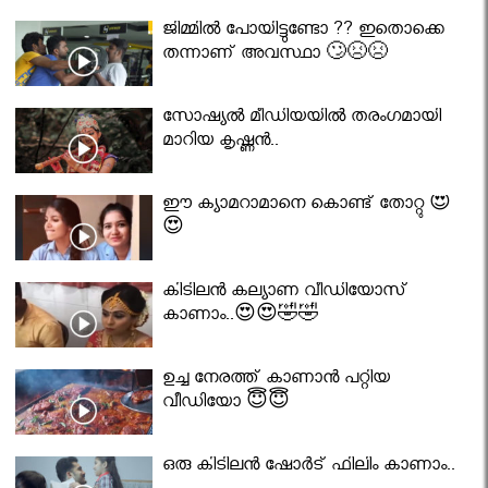
ജിമ്മിൽ പോയിട്ടുണ്ടോ ?? ഇതൊക്കെ
തന്നാണ് അവസ്ഥാ 🙄😣😣
സോഷ്യൽ മീഡിയയിൽ തരംഗമായി
മാറിയ കൃഷ്ണൻ..
ഈ ക്യാമറാമാനെ കൊണ്ട് തോറ്റു 😍
😍
കിടിലൻ കല്യാണ വീഡിയോസ്
കാണാം..😍😍🤣🤣
ഉച്ച നേരത്ത് കാണാൻ പറ്റിയ
വീഡിയോ 😇😇
ഒരു കിടിലൻ ഷോർട് ഫിലിം കാണാം..