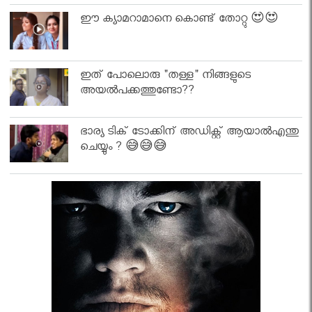
ഈ ക്യാമറാമാനെ കൊണ്ട് തോറ്റു 😍😍
ഇത് പോലൊരു "തള്ള" നിങ്ങളുടെ
അയല്‍പക്കത്തുണ്ടോ??
ഭാര്യ ടിക് ടോക്കിന് അഡിക്റ്റ് ആയാൽഎന്തു
ചെയ്യും ? 😅😅😅