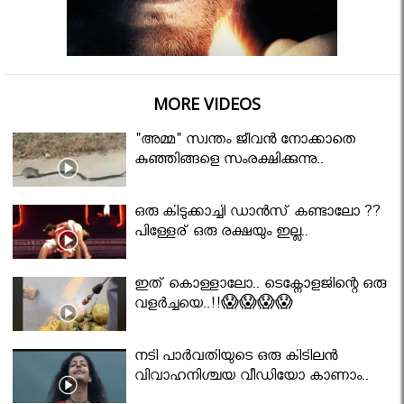
MORE VIDEOS
"അമ്മ" സ്വന്തം ജീവൻ നോക്കാതെ
കുഞ്ഞിങ്ങളെ സംരക്ഷിക്കുന്നു..
ഒരു കിടുക്കാച്ചി ഡാൻസ് കണ്ടാലോ ??
പിള്ളേര് ഒരു രക്ഷയും ഇല്ല..
ഇത് കൊള്ളാലോ.. ടെക്നോളജിന്റെ ഒരു
വളർച്ചയെ..!!😱😱😱😱
നടി പാർവതിയുടെ ഒരു കിടിലൻ
വിവാഹനിശ്ചയ വീഡിയോ കാണാം..