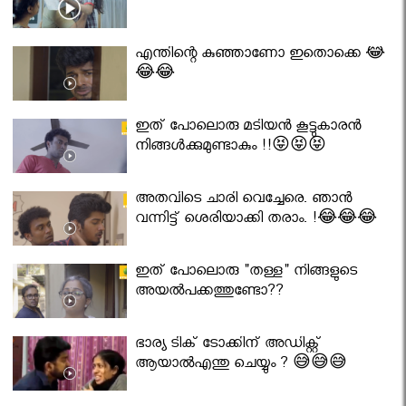
എന്തിന്റെ കുഞ്ഞാണോ ഇതൊക്കെ 😂
😂😂
ഇത് പോലൊരു മടിയൻ കൂട്ടുകാരൻ
നിങ്ങൾക്കുമുണ്ടാകും !!😝😝😝
അതവിടെ ചാരി വെച്ചേരെ. ഞാൻ
വന്നിട്ട് ശെരിയാക്കി തരാം. !😂😂😂
ഇത് പോലൊരു "തള്ള" നിങ്ങളുടെ
അയല്‍പക്കത്തുണ്ടോ??
ഭാര്യ ടിക് ടോക്കിന് അഡിക്റ്റ്
ആയാൽഎന്തു ചെയ്യും ? 😅😅😅