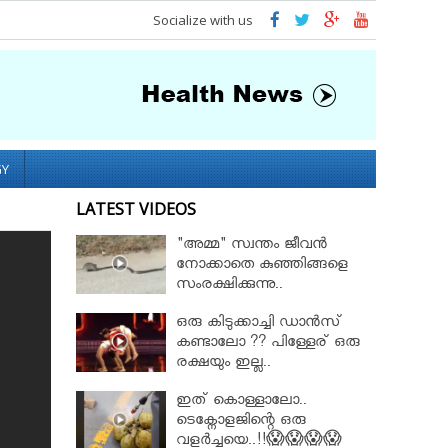
Socialize with us
GY
LATEST VIDEOS
"അമ്മ" സ്വന്തം ജീവൻ
നോക്കാതെ കുഞ്ഞിങ്ങളെ
സംരക്ഷിക്കുന്നു..
ഒരു കിടുക്കാച്ചി ഡാൻസ്
കണ്ടാലോ ?? പിള്ളേര് ഒരു
രക്ഷയും ഇല്ല..
ഇത് കൊള്ളാലോ..
ടെക്നോളജിന്റെ ഒരു
വളർച്ചയെ..!!😱😱😱😱