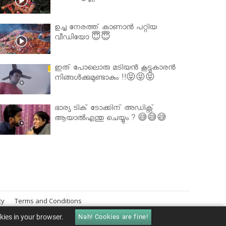
ഉച്ച നേരത്ത് കാണാൻ പറ്റിയ
വീഡിയോ 😇😇
ഇത് പോലൊരു മടിയൻ കൂട്ടുകാരൻ
നിങ്ങൾക്കുമുണ്ടാകും !!😝😝😝
ഭാര്യ ടിക് ടോക്കിന് അഡിക്റ്റ്
ആയാൽഎന്തു ചെയ്യും ? 😅😅😅
cy
Terms and Conditions
okies in your browser.
Nah! Cookies are fine!