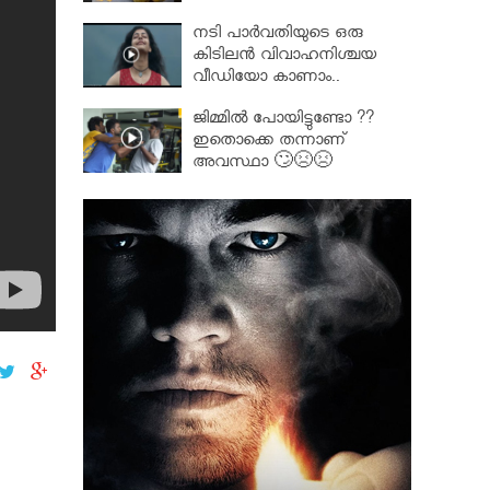
നടി പാർവതിയുടെ ഒരു
കിടിലൻ വിവാഹനിശ്ചയ
വീഡിയോ കാണാം..
ജിമ്മിൽ പോയിട്ടുണ്ടോ ??
ഇതൊക്കെ തന്നാണ്
അവസ്ഥാ 🙄😣😣