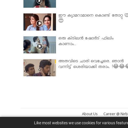
ഈ ക്യാമറാമാനെ കൊണ്ട് തോറ്റു 
😍
ഒരു കിടിലൻ ഷോർട് ഫിലിം
കാണാം..
അതവിടെ ചാരി വെച്ചേരെ. ഞാൻ
വന്നിട്ട് ശെരിയാക്കി തരാം. !😂😂
About Us
Career @ Nir
Like most websites we use cookies for various featur