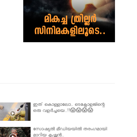
ഇത് കൊള്ളാലോ.. ടെക്നോളജിന്റെ
ഒരു വളർച്ചയെ..!!😱😱😱😱
സോഷ്യൽ മീഡിയയിൽ തരംഗമായി
മാറിയ കൃഷ്ണൻ..