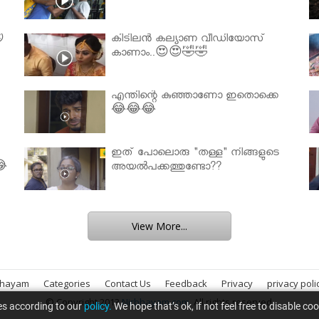

കിടിലൻ കല്യാണ വീഡിയോസ്
കാണാം..😍😍🤣🤣
എന്തിന്റെ കുഞ്ഞാണോ ഇതൊക്കെ
😂😂😂
ഇത് പോലൊരു "തള്ള" നിങ്ങളുടെ
😂
അയല്‍പക്കത്തുണ്ടോ??
View More...
bhayam
Categories
Contact Us
Feedback
Privacy
privacy poli
© Copyright 2013
Nirbhayam.com
. All rights reserved.
es according to our
policy.
We hope that’s ok, if not feel free to disable co