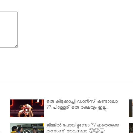
ഒരു കിടുക്കാച്ചി ഡാൻസ് കണ്ടാലോ
?? പിള്ളേര് ഒരു രക്ഷയും ഇല്ല..
ജിമ്മിൽ പോയിട്ടുണ്ടോ ?? ഇതൊക്കെ
.
തന്നാണ് അവസ്ഥാ 🙄😣😣