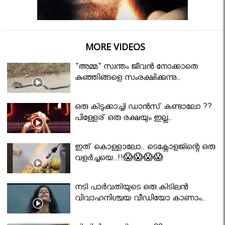
MORE VIDEOS
"അമ്മ" സ്വന്തം ജീവൻ നോക്കാതെ
കുഞ്ഞിങ്ങളെ സംരക്ഷിക്കുന്നു..
ഒരു കിടുക്കാച്ചി ഡാൻസ് കണ്ടാലോ ??
പിള്ളേര് ഒരു രക്ഷയും ഇല്ല..
ഇത് കൊള്ളാലോ.. ടെക്നോളജിന്റെ ഒരു
വളർച്ചയെ..!!😱😱😱😱
നടി പാർവതിയുടെ ഒരു കിടിലൻ
വിവാഹനിശ്ചയ വീഡിയോ കാണാം..