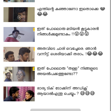
എന്തിന്റെ കുഞ്ഞാണോ ഇതൊക്കെ 😂
😂😂
ഇത് പോലൊരു മടിയൻ കൂട്ടുകാരൻ
നിങ്ങൾക്കുമുണ്ടാകും !!😝😝😝
അതവിടെ ചാരി വെച്ചേരെ. ഞാൻ
വന്നിട്ട് ശെരിയാക്കി തരാം. !😂😂😂
ഇത് പോലൊരു "തള്ള" നിങ്ങളുടെ
അയല്‍പക്കത്തുണ്ടോ??
ഭാര്യ ടിക് ടോക്കിന് അഡിക്റ്റ്
ആയാൽഎന്തു ചെയ്യും ? 😅😅😅