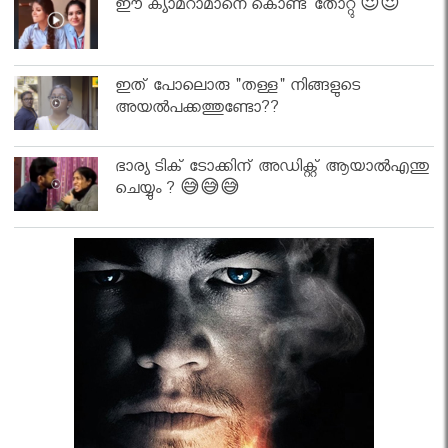
ഈ ക്യാമറാമാനെ കൊണ്ട് തോറ്റു 😍😍
ഇത് പോലൊരു "തള്ള" നിങ്ങളുടെ
അയല്‍പക്കത്തുണ്ടോ??
ഭാര്യ ടിക് ടോക്കിന് അഡിക്റ്റ് ആയാൽഎന്തു
ചെയ്യും ? 😅😅😅