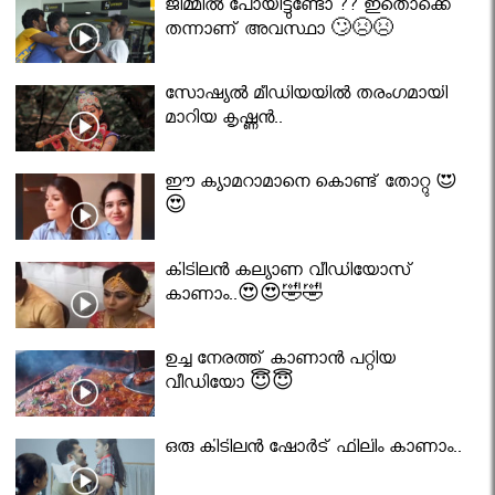
ജിമ്മിൽ പോയിട്ടുണ്ടോ ?? ഇതൊക്കെ
തന്നാണ് അവസ്ഥാ 🙄😣😣
സോഷ്യൽ മീഡിയയിൽ തരംഗമായി
മാറിയ കൃഷ്ണൻ..
ഈ ക്യാമറാമാനെ കൊണ്ട് തോറ്റു 😍
😍
കിടിലൻ കല്യാണ വീഡിയോസ്
കാണാം..😍😍🤣🤣
ഉച്ച നേരത്ത് കാണാൻ പറ്റിയ
വീഡിയോ 😇😇
ഒരു കിടിലൻ ഷോർട് ഫിലിം കാണാം..