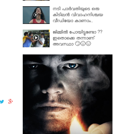
നടി പാർവതിയുടെ ഒരു
കിടിലൻ വിവാഹനിശ്ചയ
വീഡിയോ കാണാം..
ജിമ്മിൽ പോയിട്ടുണ്ടോ ??
ഇതൊക്കെ തന്നാണ്
അവസ്ഥാ 🙄😣😣