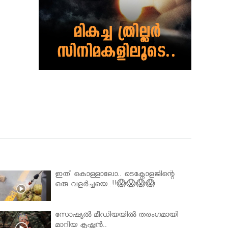
ഇത് കൊള്ളാലോ.. ടെക്നോളജിന്റെ
ഒരു വളർച്ചയെ..!!😱😱😱😱
സോഷ്യൽ മീഡിയയിൽ തരംഗമായി
മാറിയ കൃഷ്ണൻ..