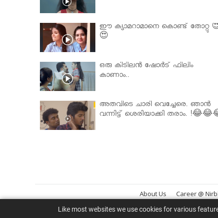
ഈ ക്യാമറാമാനെ കൊണ്ട് തോറ്റു 
😍
ഒരു കിടിലൻ ഷോർട് ഫിലിം
കാണാം..
അതവിടെ ചാരി വെച്ചേരെ. ഞാൻ
വന്നിട്ട് ശെരിയാക്കി തരാം. !😂😂
About Us
Career @ Nir
Like most websites we use cookies for various featur