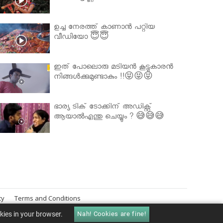
ഉച്ച നേരത്ത് കാണാൻ പറ്റിയ
വീഡിയോ 😇😇
ഇത് പോലൊരു മടിയൻ കൂട്ടുകാരൻ
നിങ്ങൾക്കുമുണ്ടാകും !!😝😝😝
ഭാര്യ ടിക് ടോക്കിന് അഡിക്റ്റ്
ആയാൽഎന്തു ചെയ്യും ? 😅😅😅
cy
Terms and Conditions
okies in your browser.
Nah! Cookies are fine!