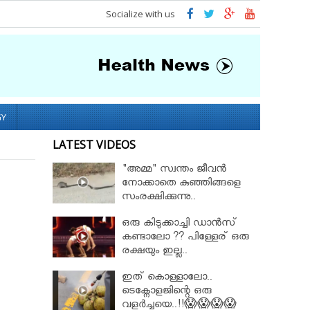
Socialize with us
GY
LATEST VIDEOS
"അമ്മ" സ്വന്തം ജീവൻ
നോക്കാതെ കുഞ്ഞിങ്ങളെ
സംരക്ഷിക്കുന്നു..
ഒരു കിടുക്കാച്ചി ഡാൻസ്
കണ്ടാലോ ?? പിള്ളേര് ഒരു
രക്ഷയും ഇല്ല..
ഇത് കൊള്ളാലോ..
ടെക്നോളജിന്റെ ഒരു
വളർച്ചയെ..!!😱😱😱😱