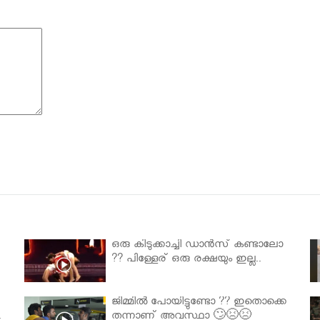
ഒരു കിടുക്കാച്ചി ഡാൻസ് കണ്ടാലോ
?? പിള്ളേര് ഒരു രക്ഷയും ഇല്ല..
ജിമ്മിൽ പോയിട്ടുണ്ടോ ?? ഇതൊക്കെ
.
തന്നാണ് അവസ്ഥാ 🙄😣😣