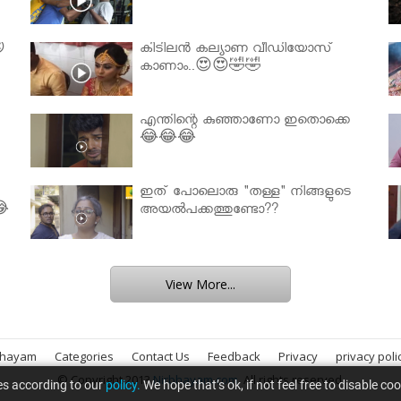

കിടിലൻ കല്യാണ വീഡിയോസ്
കാണാം..😍😍🤣🤣
എന്തിന്റെ കുഞ്ഞാണോ ഇതൊക്കെ
😂😂😂
ഇത് പോലൊരു "തള്ള" നിങ്ങളുടെ
😂
അയല്‍പക്കത്തുണ്ടോ??
View More...
bhayam
Categories
Contact Us
Feedback
Privacy
privacy poli
© Copyright 2013
Nirbhayam.com
. All rights reserved.
es according to our
policy.
We hope that’s ok, if not feel free to disable co