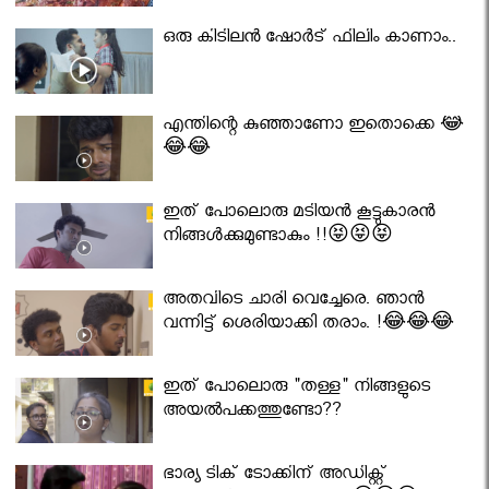
ഒരു കിടിലൻ ഷോർട് ഫിലിം കാണാം..
എന്തിന്റെ കുഞ്ഞാണോ ഇതൊക്കെ 😂
😂😂
ഇത് പോലൊരു മടിയൻ കൂട്ടുകാരൻ
നിങ്ങൾക്കുമുണ്ടാകും !!😝😝😝
അതവിടെ ചാരി വെച്ചേരെ. ഞാൻ
വന്നിട്ട് ശെരിയാക്കി തരാം. !😂😂😂
ഇത് പോലൊരു "തള്ള" നിങ്ങളുടെ
അയല്‍പക്കത്തുണ്ടോ??
ഭാര്യ ടിക് ടോക്കിന് അഡിക്റ്റ്