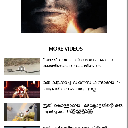
MORE VIDEOS
"അമ്മ" സ്വന്തം ജീവൻ നോക്കാതെ
കുഞ്ഞിങ്ങളെ സംരക്ഷിക്കുന്നു..
ഒരു കിടുക്കാച്ചി ഡാൻസ് കണ്ടാലോ ??
പിള്ളേര് ഒരു രക്ഷയും ഇല്ല..
ഇത് കൊള്ളാലോ.. ടെക്നോളജിന്റെ ഒരു
വളർച്ചയെ..!!😱😱😱😱