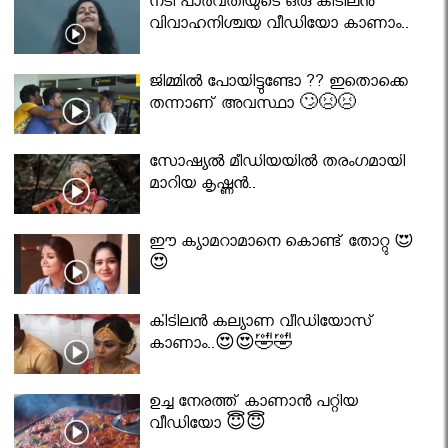
നടി പാർവതിയുടെ ഒരു കിടിലൻ
വിവാഹനിശ്ചയ വീഡിയോ കാണാം..
ജിമ്മിൽ പോയിട്ടുണ്ടോ ?? ഇതൊക്കെ
തന്നാണ് അവസ്ഥാ 🙄😣😣
സോഷ്യൽ മീഡിയയിൽ തരംഗമായി
മാറിയ കൃഷ്ണൻ..
ഈ ക്യാമറാമാനെ കൊണ്ട് തോറ്റു 😍
😍
കിടിലൻ കല്യാണ വീഡിയോസ്
കാണാം..😍😍🤣🤣
ഉച്ച നേരത്ത് കാണാൻ പറ്റിയ
വീഡിയോ 😇😇