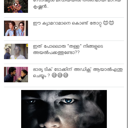
സോഷ്യൽ മീഡിയയിൽ തരംഗമായി മാറിയ
കൃഷ്ണൻ..
ഈ ക്യാമറാമാനെ കൊണ്ട് തോറ്റു 😍😍
ഇത് പോലൊരു "തള്ള" നിങ്ങളുടെ
അയല്‍പക്കത്തുണ്ടോ??
ഭാര്യ ടിക് ടോക്കിന് അഡിക്റ്റ് ആയാൽഎന്തു
ചെയ്യും ? 😅😅😅