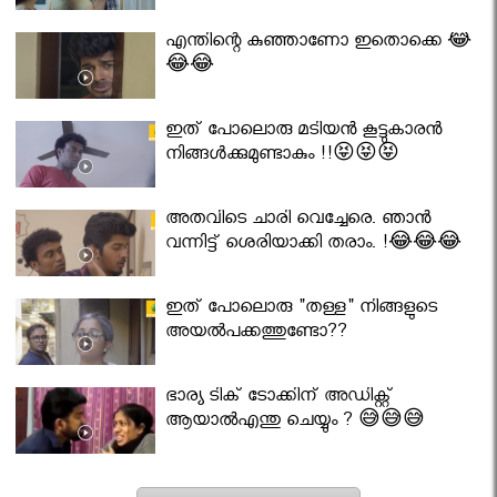
എന്തിന്റെ കുഞ്ഞാണോ ഇതൊക്കെ 😂
😂😂
ഇത് പോലൊരു മടിയൻ കൂട്ടുകാരൻ
നിങ്ങൾക്കുമുണ്ടാകും !!😝😝😝
അതവിടെ ചാരി വെച്ചേരെ. ഞാൻ
വന്നിട്ട് ശെരിയാക്കി തരാം. !😂😂😂
ഇത് പോലൊരു "തള്ള" നിങ്ങളുടെ
അയല്‍പക്കത്തുണ്ടോ??
ഭാര്യ ടിക് ടോക്കിന് അഡിക്റ്റ്
ആയാൽഎന്തു ചെയ്യും ? 😅😅😅