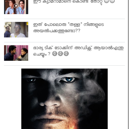
ഈ ക്യാമറാമാനെ കൊണ്ട് തോറ്റു 😍😍
ഇത് പോലൊരു "തള്ള" നിങ്ങളുടെ
അയല്‍പക്കത്തുണ്ടോ??
ഭാര്യ ടിക് ടോക്കിന് അഡിക്റ്റ് ആയാൽഎന്തു
ചെയ്യും ? 😅😅😅