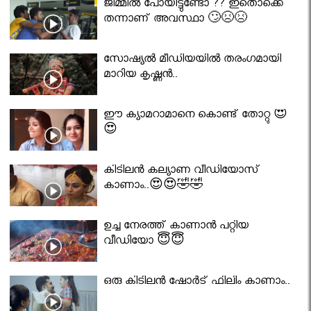
ജിമ്മിൽ പോയിട്ടുണ്ടോ ?? ഇതൊക്കെ
തന്നാണ് അവസ്ഥാ 🙄😣😣
സോഷ്യൽ മീഡിയയിൽ തരംഗമായി
മാറിയ കൃഷ്ണൻ..
ഈ ക്യാമറാമാനെ കൊണ്ട് തോറ്റു 😍
😍
കിടിലൻ കല്യാണ വീഡിയോസ്
കാണാം..😍😍🤣🤣
ഉച്ച നേരത്ത് കാണാൻ പറ്റിയ
വീഡിയോ 😇😇
ഒരു കിടിലൻ ഷോർട് ഫിലിം കാണാം..