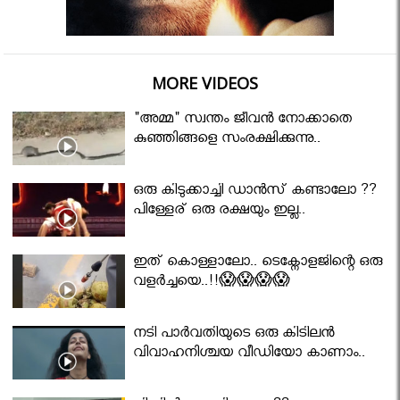
MORE VIDEOS
"അമ്മ" സ്വന്തം ജീവൻ നോക്കാതെ
കുഞ്ഞിങ്ങളെ സംരക്ഷിക്കുന്നു..
ഒരു കിടുക്കാച്ചി ഡാൻസ് കണ്ടാലോ ??
പിള്ളേര് ഒരു രക്ഷയും ഇല്ല..
ഇത് കൊള്ളാലോ.. ടെക്നോളജിന്റെ ഒരു
വളർച്ചയെ..!!😱😱😱😱
നടി പാർവതിയുടെ ഒരു കിടിലൻ
വിവാഹനിശ്ചയ വീഡിയോ കാണാം..