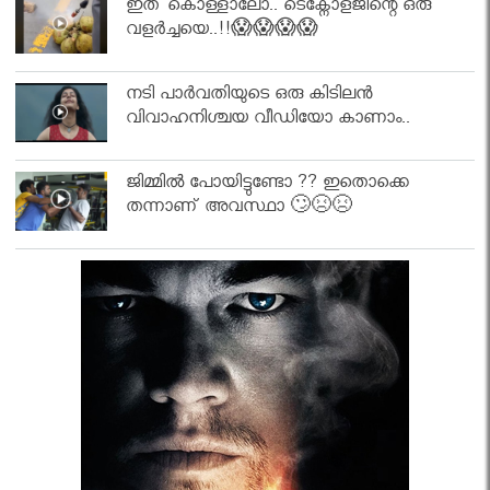
ഇത് കൊള്ളാലോ.. ടെക്നോളജിന്റെ ഒരു
വളർച്ചയെ..!!😱😱😱😱
നടി പാർവതിയുടെ ഒരു കിടിലൻ
വിവാഹനിശ്ചയ വീഡിയോ കാണാം..
ജിമ്മിൽ പോയിട്ടുണ്ടോ ?? ഇതൊക്കെ
തന്നാണ് അവസ്ഥാ 🙄😣😣