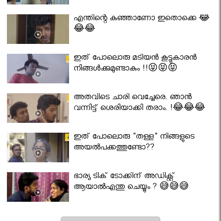
എന്തിന്റെ കുഞ്ഞാണോ ഇതൊക്കെ 😂
😂😂
ഇത് പോലൊരു മടിയൻ കൂട്ടുകാരൻ
നിങ്ങൾക്കുമുണ്ടാകും !!😝😝😝
അതവിടെ ചാരി വെച്ചേരെ. ഞാൻ
വന്നിട്ട് ശെരിയാക്കി തരാം. !😂😂😂
ഇത് പോലൊരു "തള്ള" നിങ്ങളുടെ
അയല്‍പക്കത്തുണ്ടോ??
ഭാര്യ ടിക് ടോക്കിന് അഡിക്റ്റ്
ആയാൽഎന്തു ചെയ്യും ? 😅😅😅