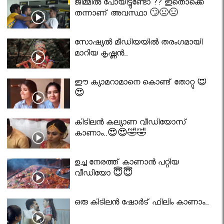
ജിമ്മിൽ പോയിട്ടുണ്ടോ ?? ഇതൊക്കെ
തന്നാണ് അവസ്ഥാ 🙄😣😣
സോഷ്യൽ മീഡിയയിൽ തരംഗമായി
മാറിയ കൃഷ്ണൻ..
ഈ ക്യാമറാമാനെ കൊണ്ട് തോറ്റു 😍
😍
കിടിലൻ കല്യാണ വീഡിയോസ്
കാണാം..😍😍🤣🤣
ഉച്ച നേരത്ത് കാണാൻ പറ്റിയ
വീഡിയോ 😇😇
ഒരു കിടിലൻ ഷോർട് ഫിലിം കാണാം..