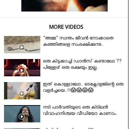
MORE VIDEOS
"അമ്മ" സ്വന്തം ജീവൻ നോക്കാതെ
കുഞ്ഞിങ്ങളെ സംരക്ഷിക്കുന്നു..
ഒരു കിടുക്കാച്ചി ഡാൻസ് കണ്ടാലോ ??
പിള്ളേര് ഒരു രക്ഷയും ഇല്ല..
ഇത് കൊള്ളാലോ.. ടെക്നോളജിന്റെ ഒരു
വളർച്ചയെ..!!😱😱😱😱
നടി പാർവതിയുടെ ഒരു കിടിലൻ
വിവാഹനിശ്ചയ വീഡിയോ കാണാം..