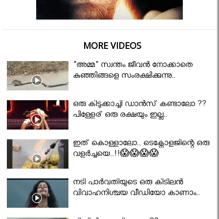
MORE VIDEOS
"അമ്മ" സ്വന്തം ജീവൻ നോക്കാതെ
കുഞ്ഞിങ്ങളെ സംരക്ഷിക്കുന്നു..
ഒരു കിടുക്കാച്ചി ഡാൻസ് കണ്ടാലോ ??
പിള്ളേര് ഒരു രക്ഷയും ഇല്ല..
ഇത് കൊള്ളാലോ.. ടെക്നോളജിന്റെ ഒരു
വളർച്ചയെ..!!😱😱😱😱
നടി പാർവതിയുടെ ഒരു കിടിലൻ
വിവാഹനിശ്ചയ വീഡിയോ കാണാം..