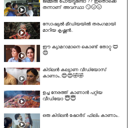
ജിമ്മിൽ പോയിട്ടുണ്ടോ ?? ഇതൊക്കെ
തന്നാണ് അവസ്ഥാ 🙄😣😣
സോഷ്യൽ മീഡിയയിൽ തരംഗമായി
മാറിയ കൃഷ്ണൻ..
ഈ ക്യാമറാമാനെ കൊണ്ട് തോറ്റു 😍
😍
കിടിലൻ കല്യാണ വീഡിയോസ്
കാണാം..😍😍🤣🤣
ഉച്ച നേരത്ത് കാണാൻ പറ്റിയ
വീഡിയോ 😇😇
ഒരു കിടിലൻ ഷോർട് ഫിലിം കാണാം..