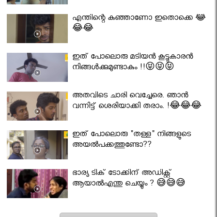
എന്തിന്റെ കുഞ്ഞാണോ ഇതൊക്കെ 😂
😂😂
ഇത് പോലൊരു മടിയൻ കൂട്ടുകാരൻ
നിങ്ങൾക്കുമുണ്ടാകും !!😝😝😝
അതവിടെ ചാരി വെച്ചേരെ. ഞാൻ
വന്നിട്ട് ശെരിയാക്കി തരാം. !😂😂😂
ഇത് പോലൊരു "തള്ള" നിങ്ങളുടെ
അയല്‍പക്കത്തുണ്ടോ??
ഭാര്യ ടിക് ടോക്കിന് അഡിക്റ്റ്
ആയാൽഎന്തു ചെയ്യും ? 😅😅😅