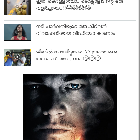
ഇത് കൊള്ളാലോ.. ടെക്നോളജിന്റെ ഒരു
വളർച്ചയെ..!!😱😱😱😱
നടി പാർവതിയുടെ ഒരു കിടിലൻ
വിവാഹനിശ്ചയ വീഡിയോ കാണാം..
ജിമ്മിൽ പോയിട്ടുണ്ടോ ?? ഇതൊക്കെ
തന്നാണ് അവസ്ഥാ 🙄😣😣