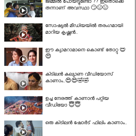
ജിമ്മിൽ പോയിട്ടുണ്ടോ ?? ഇതൊക്കെ
തന്നാണ് അവസ്ഥാ 🙄😣😣
സോഷ്യൽ മീഡിയയിൽ തരംഗമായി
മാറിയ കൃഷ്ണൻ..
ഈ ക്യാമറാമാനെ കൊണ്ട് തോറ്റു 😍
😍
കിടിലൻ കല്യാണ വീഡിയോസ്
കാണാം..😍😍🤣🤣
ഉച്ച നേരത്ത് കാണാൻ പറ്റിയ
വീഡിയോ 😇😇
ഒരു കിടിലൻ ഷോർട് ഫിലിം കാണാം..