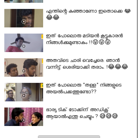
എന്തിന്റെ കുഞ്ഞാണോ ഇതൊക്കെ 😂
😂😂
ഇത് പോലൊരു മടിയൻ കൂട്ടുകാരൻ
നിങ്ങൾക്കുമുണ്ടാകും !!😝😝😝
അതവിടെ ചാരി വെച്ചേരെ. ഞാൻ
വന്നിട്ട് ശെരിയാക്കി തരാം. !😂😂😂
ഇത് പോലൊരു "തള്ള" നിങ്ങളുടെ
അയല്‍പക്കത്തുണ്ടോ??
ഭാര്യ ടിക് ടോക്കിന് അഡിക്റ്റ്
ആയാൽഎന്തു ചെയ്യും ? 😅😅😅