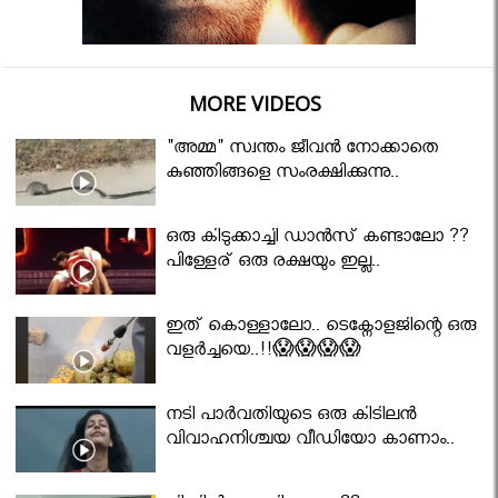
MORE VIDEOS
"അമ്മ" സ്വന്തം ജീവൻ നോക്കാതെ
കുഞ്ഞിങ്ങളെ സംരക്ഷിക്കുന്നു..
ഒരു കിടുക്കാച്ചി ഡാൻസ് കണ്ടാലോ ??
പിള്ളേര് ഒരു രക്ഷയും ഇല്ല..
ഇത് കൊള്ളാലോ.. ടെക്നോളജിന്റെ ഒരു
വളർച്ചയെ..!!😱😱😱😱
നടി പാർവതിയുടെ ഒരു കിടിലൻ
വിവാഹനിശ്ചയ വീഡിയോ കാണാം..