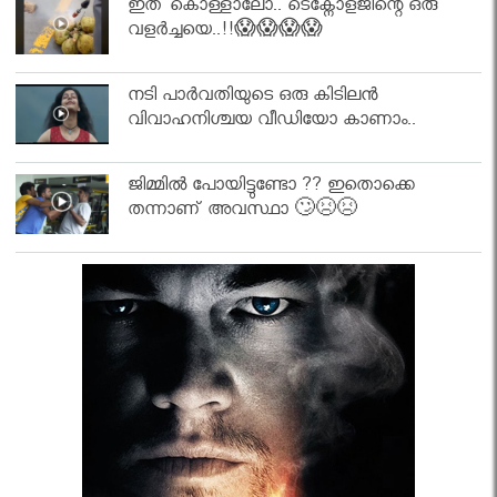
ഇത് കൊള്ളാലോ.. ടെക്നോളജിന്റെ ഒരു
വളർച്ചയെ..!!😱😱😱😱
നടി പാർവതിയുടെ ഒരു കിടിലൻ
വിവാഹനിശ്ചയ വീഡിയോ കാണാം..
ജിമ്മിൽ പോയിട്ടുണ്ടോ ?? ഇതൊക്കെ
തന്നാണ് അവസ്ഥാ 🙄😣😣