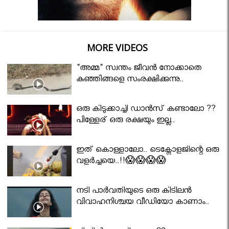
MORE VIDEOS
"അമ്മ" സ്വന്തം ജീവൻ നോക്കാതെ
കുഞ്ഞിങ്ങളെ സംരക്ഷിക്കുന്നു..
ഒരു കിടുക്കാച്ചി ഡാൻസ് കണ്ടാലോ ??
പിള്ളേര് ഒരു രക്ഷയും ഇല്ല..
ഇത് കൊള്ളാലോ.. ടെക്നോളജിന്റെ ഒരു
വളർച്ചയെ..!!😱😱😱😱
നടി പാർവതിയുടെ ഒരു കിടിലൻ
വിവാഹനിശ്ചയ വീഡിയോ കാണാം..