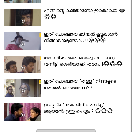
എന്തിന്റെ കുഞ്ഞാണോ ഇതൊക്കെ 😂
😂😂
ഇത് പോലൊരു മടിയൻ കൂട്ടുകാരൻ
നിങ്ങൾക്കുമുണ്ടാകും !!😝😝😝
അതവിടെ ചാരി വെച്ചേരെ. ഞാൻ
വന്നിട്ട് ശെരിയാക്കി തരാം. !😂😂😂
ഇത് പോലൊരു "തള്ള" നിങ്ങളുടെ
അയല്‍പക്കത്തുണ്ടോ??
ഭാര്യ ടിക് ടോക്കിന് അഡിക്റ്റ്
ആയാൽഎന്തു ചെയ്യും ? 😅😅😅