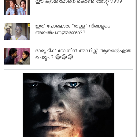
ഈ ക്യാമറാമാനെ കൊണ്ട് തോറ്റു 😍😍
ഇത് പോലൊരു "തള്ള" നിങ്ങളുടെ
അയല്‍പക്കത്തുണ്ടോ??
ഭാര്യ ടിക് ടോക്കിന് അഡിക്റ്റ് ആയാൽഎന്തു
ചെയ്യും ? 😅😅😅