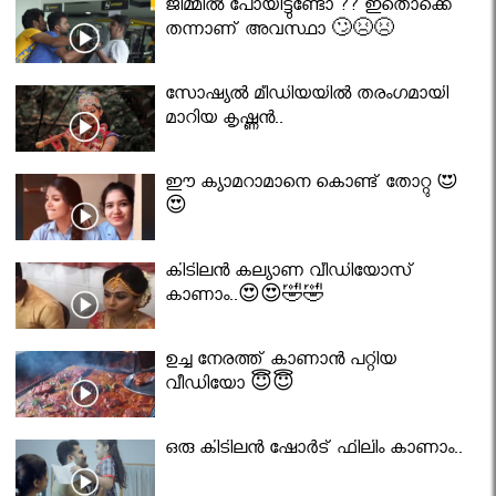
ജിമ്മിൽ പോയിട്ടുണ്ടോ ?? ഇതൊക്കെ
തന്നാണ് അവസ്ഥാ 🙄😣😣
സോഷ്യൽ മീഡിയയിൽ തരംഗമായി
മാറിയ കൃഷ്ണൻ..
ഈ ക്യാമറാമാനെ കൊണ്ട് തോറ്റു 😍
😍
കിടിലൻ കല്യാണ വീഡിയോസ്
കാണാം..😍😍🤣🤣
ഉച്ച നേരത്ത് കാണാൻ പറ്റിയ
വീഡിയോ 😇😇
ഒരു കിടിലൻ ഷോർട് ഫിലിം കാണാം..