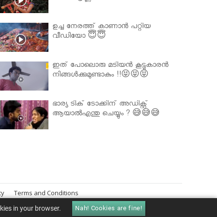
ഉച്ച നേരത്ത് കാണാൻ പറ്റിയ
വീഡിയോ 😇😇
ഇത് പോലൊരു മടിയൻ കൂട്ടുകാരൻ
നിങ്ങൾക്കുമുണ്ടാകും !!😝😝😝
ഭാര്യ ടിക് ടോക്കിന് അഡിക്റ്റ്
ആയാൽഎന്തു ചെയ്യും ? 😅😅😅
cy
Terms and Conditions
okies in your browser.
Nah! Cookies are fine!