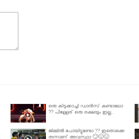
ഒരു കിടുക്കാച്ചി ഡാൻസ് കണ്ടാലോ
?? പിള്ളേര് ഒരു രക്ഷയും ഇല്ല..
ജിമ്മിൽ പോയിട്ടുണ്ടോ ?? ഇതൊക്കെ
.
തന്നാണ് അവസ്ഥാ 🙄😣😣