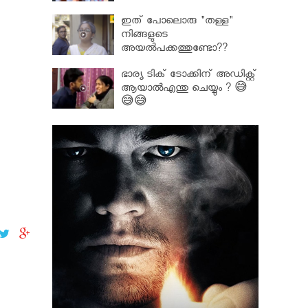
ഇത് പോലൊരു "തള്ള"
നിങ്ങളുടെ
അയല്‍പക്കത്തുണ്ടോ??
ഭാര്യ ടിക് ടോക്കിന് അഡിക്റ്റ്
ആയാൽഎന്തു ചെയ്യും ? 😅
😅😅