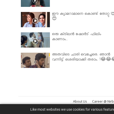
ഈ ക്യാമറാമാനെ കൊണ്ട് തോറ്റു 
😍
ഒരു കിടിലൻ ഷോർട് ഫിലിം
കാണാം..
അതവിടെ ചാരി വെച്ചേരെ. ഞാൻ
വന്നിട്ട് ശെരിയാക്കി തരാം. !😂😂
About Us
Career @ Nir
Like most websites we use cookies for various featur