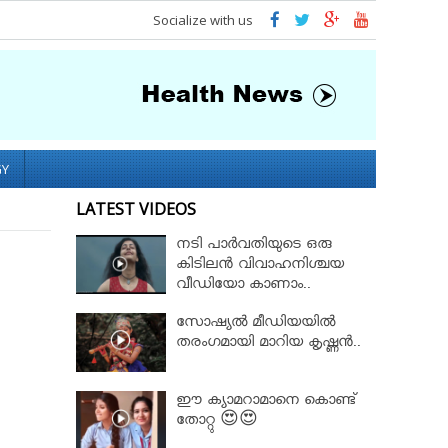
Socialize with us
GY
LATEST VIDEOS
നടി പാർവതിയുടെ ഒരു
കിടിലൻ വിവാഹനിശ്ചയ
വീഡിയോ കാണാം..
സോഷ്യൽ മീഡിയയിൽ
തരംഗമായി മാറിയ കൃഷ്ണൻ..
ഈ ക്യാമറാമാനെ കൊണ്ട്
തോറ്റു 😍😍