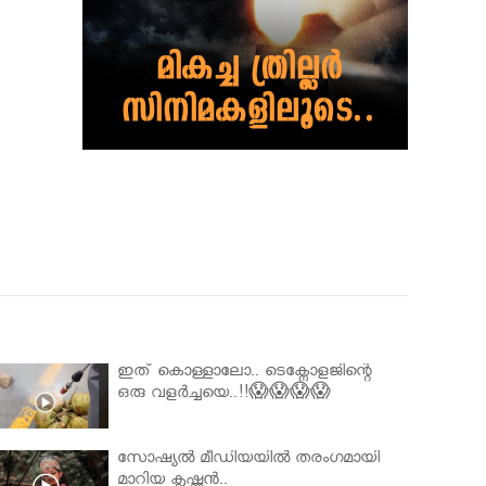
ഇത് കൊള്ളാലോ.. ടെക്നോളജിന്റെ
ഒരു വളർച്ചയെ..!!😱😱😱😱
സോഷ്യൽ മീഡിയയിൽ തരംഗമായി
മാറിയ കൃഷ്ണൻ..