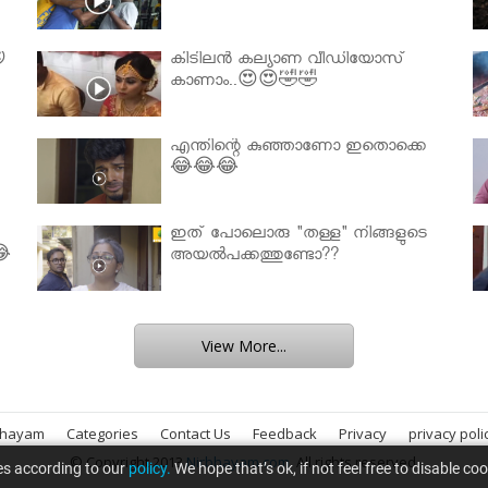

കിടിലൻ കല്യാണ വീഡിയോസ്
കാണാം..😍😍🤣🤣
എന്തിന്റെ കുഞ്ഞാണോ ഇതൊക്കെ
😂😂😂
ഇത് പോലൊരു "തള്ള" നിങ്ങളുടെ
😂
അയല്‍പക്കത്തുണ്ടോ??
View More...
bhayam
Categories
Contact Us
Feedback
Privacy
privacy poli
© Copyright 2013
Nirbhayam.com
. All rights reserved.
es according to our
policy.
We hope that’s ok, if not feel free to disable co