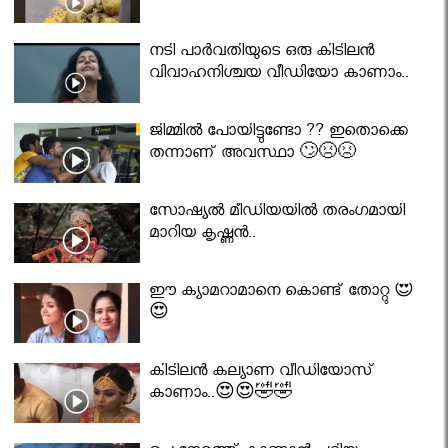
നടി പാർവതിയുടെ ഒരു കിടിലൻ
വിവാഹനിശ്ചയ വീഡിയോ കാണാം..
ജിമ്മിൽ പോയിട്ടുണ്ടോ ?? ഇതൊക്കെ
തന്നാണ് അവസ്ഥാ 🙄😣😣
സോഷ്യൽ മീഡിയയിൽ തരംഗമായി
മാറിയ കൃഷ്ണൻ..
ഈ ക്യാമറാമാനെ കൊണ്ട് തോറ്റു 😍
😍
കിടിലൻ കല്യാണ വീഡിയോസ്
കാണാം..😍😍🤣🤣