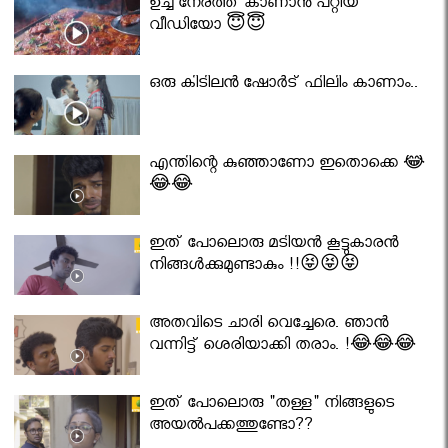
ഉച്ച നേരത്ത് കാണാൻ പറ്റിയ
വീഡിയോ 😇😇
ഒരു കിടിലൻ ഷോർട് ഫിലിം കാണാം..
എന്തിന്റെ കുഞ്ഞാണോ ഇതൊക്കെ 😂
😂😂
ഇത് പോലൊരു മടിയൻ കൂട്ടുകാരൻ
നിങ്ങൾക്കുമുണ്ടാകും !!😝😝😝
അതവിടെ ചാരി വെച്ചേരെ. ഞാൻ
വന്നിട്ട് ശെരിയാക്കി തരാം. !😂😂😂
ഇത് പോലൊരു "തള്ള" നിങ്ങളുടെ
അയല്‍പക്കത്തുണ്ടോ??