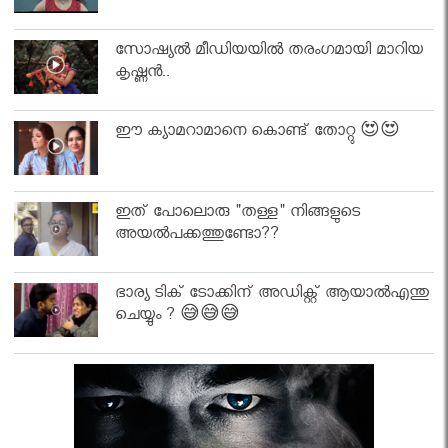
സോഷ്യൽ മീഡിയയിൽ തരംഗമായി മാറിയ
കൃഷ്ണൻ..
ഈ ക്യാമറാമാനെ കൊണ്ട് തോറ്റു 😍😍
ഇത് പോലൊരു "തള്ള" നിങ്ങളുടെ
അയല്‍പക്കത്തുണ്ടോ??
ഭാര്യ ടിക് ടോക്കിന് അഡിക്റ്റ് ആയാൽഎന്തു
ചെയ്യും ? 😅😅😅