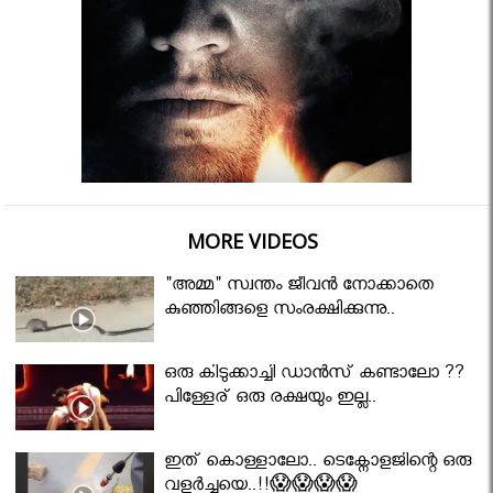
MORE VIDEOS
"അമ്മ" സ്വന്തം ജീവൻ നോക്കാതെ
കുഞ്ഞിങ്ങളെ സംരക്ഷിക്കുന്നു..
ഒരു കിടുക്കാച്ചി ഡാൻസ് കണ്ടാലോ ??
പിള്ളേര് ഒരു രക്ഷയും ഇല്ല..
ഇത് കൊള്ളാലോ.. ടെക്നോളജിന്റെ ഒരു
വളർച്ചയെ..!!😱😱😱😱