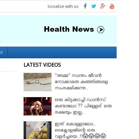
Socialize with us
GY
LATEST VIDEOS
"അമ്മ" സ്വന്തം ജീവൻ
നോക്കാതെ കുഞ്ഞിങ്ങളെ
സംരക്ഷിക്കുന്നു..
ഒരു കിടുക്കാച്ചി ഡാൻസ്
കണ്ടാലോ ?? പിള്ളേര് ഒരു
രക്ഷയും ഇല്ല..
ഇത് കൊള്ളാലോ..
ടെക്നോളജിന്റെ ഒരു
വളർച്ചയെ..!!😱😱😱😱