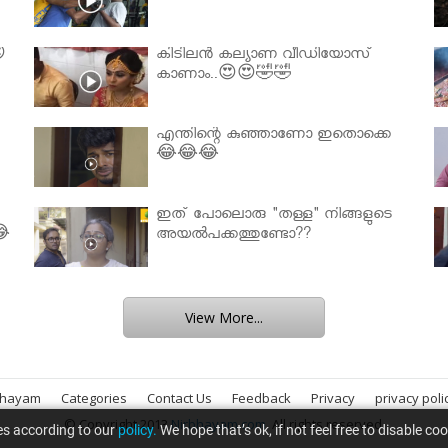

കിടിലൻ കല്യാണ വീഡിയോസ്
കാണാം..😍😍🤣🤣
എന്തിന്റെ കുഞ്ഞാണോ ഇതൊക്കെ
😂😂😂
ഇത് പോലൊരു "തള്ള" നിങ്ങളുടെ
😂
അയല്‍പക്കത്തുണ്ടോ??
View More...
bhayam
Categories
Contact Us
Feedback
Privacy
privacy poli
© Copyright 2013
Nirbhayam.com
. All rights reserved.
es according to our
policy.
We hope that’s ok, if not feel free to disable co