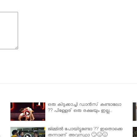
ഒരു കിടുക്കാച്ചി ഡാൻസ് കണ്ടാലോ
?? പിള്ളേര് ഒരു രക്ഷയും ഇല്ല..
ജിമ്മിൽ പോയിട്ടുണ്ടോ ?? ഇതൊക്കെ
.
തന്നാണ് അവസ്ഥാ 🙄😣😣