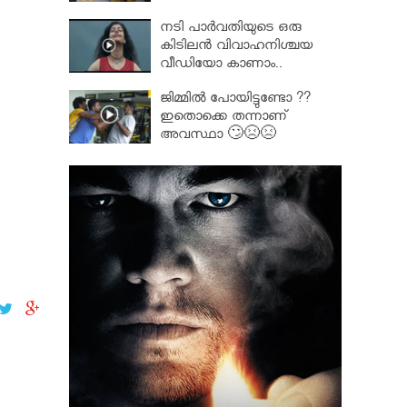
നടി പാർവതിയുടെ ഒരു
കിടിലൻ വിവാഹനിശ്ചയ
വീഡിയോ കാണാം..
ജിമ്മിൽ പോയിട്ടുണ്ടോ ??
ഇതൊക്കെ തന്നാണ്
അവസ്ഥാ 🙄😣😣