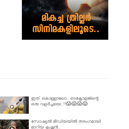
ഇത് കൊള്ളാലോ.. ടെക്നോളജിന്റെ
ഒരു വളർച്ചയെ..!!😱😱😱😱
സോഷ്യൽ മീഡിയയിൽ തരംഗമായി
മാറിയ കൃഷ്ണൻ..