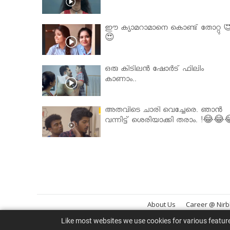
ഈ ക്യാമറാമാനെ കൊണ്ട് തോറ്റു 
😍
ഒരു കിടിലൻ ഷോർട് ഫിലിം
കാണാം..
അതവിടെ ചാരി വെച്ചേരെ. ഞാൻ
വന്നിട്ട് ശെരിയാക്കി തരാം. !😂😂
About Us
Career @ Nir
Like most websites we use cookies for various featur