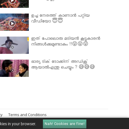
ഉച്ച നേരത്ത് കാണാൻ പറ്റിയ
വീഡിയോ 😇😇
ഇത് പോലൊരു മടിയൻ കൂട്ടുകാരൻ
നിങ്ങൾക്കുമുണ്ടാകും !!😝😝😝
ഭാര്യ ടിക് ടോക്കിന് അഡിക്റ്റ്
ആയാൽഎന്തു ചെയ്യും ? 😅😅😅
cy
Terms and Conditions
okies in your browser.
Nah! Cookies are fine!