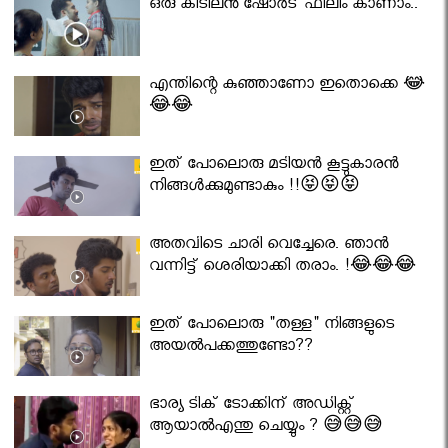
ഒരു കിടിലൻ ഷോർട് ഫിലിം കാണാം..
എന്തിന്റെ കുഞ്ഞാണോ ഇതൊക്കെ 😂
😂😂
ഇത് പോലൊരു മടിയൻ കൂട്ടുകാരൻ
നിങ്ങൾക്കുമുണ്ടാകും !!😝😝😝
അതവിടെ ചാരി വെച്ചേരെ. ഞാൻ
വന്നിട്ട് ശെരിയാക്കി തരാം. !😂😂😂
ഇത് പോലൊരു "തള്ള" നിങ്ങളുടെ
അയല്‍പക്കത്തുണ്ടോ??
ഭാര്യ ടിക് ടോക്കിന് അഡിക്റ്റ്
ആയാൽഎന്തു ചെയ്യും ? 😅😅😅