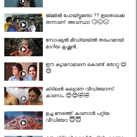
ജിമ്മിൽ പോയിട്ടുണ്ടോ ?? ഇതൊക്കെ
തന്നാണ് അവസ്ഥാ 🙄😣😣
സോഷ്യൽ മീഡിയയിൽ തരംഗമായി
മാറിയ കൃഷ്ണൻ..
ഈ ക്യാമറാമാനെ കൊണ്ട് തോറ്റു 😍
😍
കിടിലൻ കല്യാണ വീഡിയോസ്
കാണാം..😍😍🤣🤣
ഉച്ച നേരത്ത് കാണാൻ പറ്റിയ
വീഡിയോ 😇😇