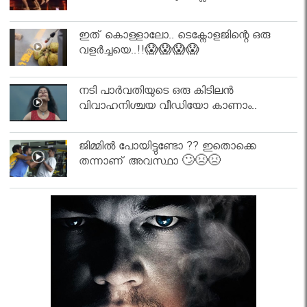
ഇത് കൊള്ളാലോ.. ടെക്നോളജിന്റെ ഒരു
വളർച്ചയെ..!!😱😱😱😱
നടി പാർവതിയുടെ ഒരു കിടിലൻ
വിവാഹനിശ്ചയ വീഡിയോ കാണാം..
ജിമ്മിൽ പോയിട്ടുണ്ടോ ?? ഇതൊക്കെ
തന്നാണ് അവസ്ഥാ 🙄😣😣