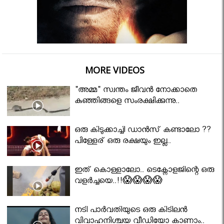
MORE VIDEOS
"അമ്മ" സ്വന്തം ജീവൻ നോക്കാതെ
കുഞ്ഞിങ്ങളെ സംരക്ഷിക്കുന്നു..
ഒരു കിടുക്കാച്ചി ഡാൻസ് കണ്ടാലോ ??
പിള്ളേര് ഒരു രക്ഷയും ഇല്ല..
ഇത് കൊള്ളാലോ.. ടെക്നോളജിന്റെ ഒരു
വളർച്ചയെ..!!😱😱😱😱
നടി പാർവതിയുടെ ഒരു കിടിലൻ
വിവാഹനിശ്ചയ വീഡിയോ കാണാം..