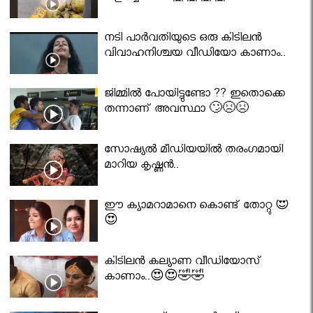
നടി പാർവതിയുടെ ഒരു കിടിലൻ
വിവാഹനിശ്ചയ വീഡിയോ കാണാം..
ജിമ്മിൽ പോയിട്ടുണ്ടോ ?? ഇതൊക്കെ
തന്നാണ് അവസ്ഥാ 🙄😣😣
സോഷ്യൽ മീഡിയയിൽ തരംഗമായി
മാറിയ കൃഷ്ണൻ..
ഈ ക്യാമറാമാനെ കൊണ്ട് തോറ്റു 😍
😍
കിടിലൻ കല്യാണ വീഡിയോസ്
കാണാം..😍😍🤣🤣