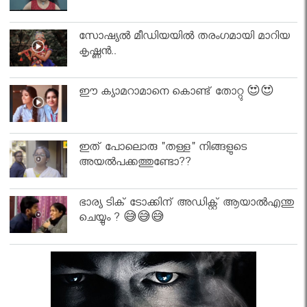
സോഷ്യൽ മീഡിയയിൽ തരംഗമായി മാറിയ
കൃഷ്ണൻ..
ഈ ക്യാമറാമാനെ കൊണ്ട് തോറ്റു 😍😍
ഇത് പോലൊരു "തള്ള" നിങ്ങളുടെ
അയല്‍പക്കത്തുണ്ടോ??
ഭാര്യ ടിക് ടോക്കിന് അഡിക്റ്റ് ആയാൽഎന്തു
ചെയ്യും ? 😅😅😅