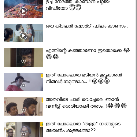
ഉച്ച നേരത്ത് കാണാൻ പറ്റിയ
വീഡിയോ 😇😇
ഒരു കിടിലൻ ഷോർട് ഫിലിം കാണാം..
എന്തിന്റെ കുഞ്ഞാണോ ഇതൊക്കെ 😂
😂😂
ഇത് പോലൊരു മടിയൻ കൂട്ടുകാരൻ
നിങ്ങൾക്കുമുണ്ടാകും !!😝😝😝
അതവിടെ ചാരി വെച്ചേരെ. ഞാൻ
വന്നിട്ട് ശെരിയാക്കി തരാം. !😂😂😂
ഇത് പോലൊരു "തള്ള" നിങ്ങളുടെ
അയല്‍പക്കത്തുണ്ടോ??