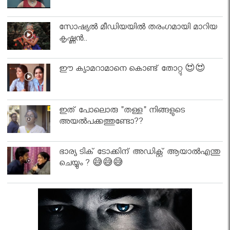
സോഷ്യൽ മീഡിയയിൽ തരംഗമായി മാറിയ
കൃഷ്ണൻ..
ഈ ക്യാമറാമാനെ കൊണ്ട് തോറ്റു 😍😍
ഇത് പോലൊരു "തള്ള" നിങ്ങളുടെ
അയല്‍പക്കത്തുണ്ടോ??
ഭാര്യ ടിക് ടോക്കിന് അഡിക്റ്റ് ആയാൽഎന്തു
ചെയ്യും ? 😅😅😅