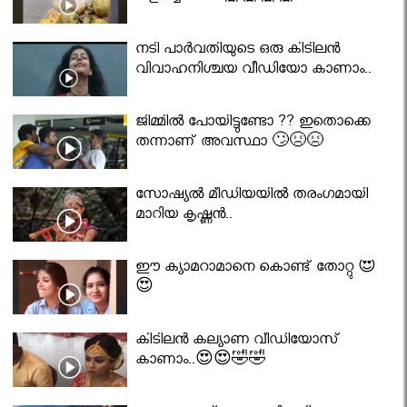
നടി പാർവതിയുടെ ഒരു കിടിലൻ
വിവാഹനിശ്ചയ വീഡിയോ കാണാം..
ജിമ്മിൽ പോയിട്ടുണ്ടോ ?? ഇതൊക്കെ
തന്നാണ് അവസ്ഥാ 🙄😣😣
സോഷ്യൽ മീഡിയയിൽ തരംഗമായി
മാറിയ കൃഷ്ണൻ..
ഈ ക്യാമറാമാനെ കൊണ്ട് തോറ്റു 😍
😍
കിടിലൻ കല്യാണ വീഡിയോസ്
കാണാം..😍😍🤣🤣