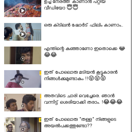
ഉച്ച നേരത്ത് കാണാൻ പറ്റിയ
വീഡിയോ 😇😇
ഒരു കിടിലൻ ഷോർട് ഫിലിം കാണാം..
എന്തിന്റെ കുഞ്ഞാണോ ഇതൊക്കെ 😂
😂😂
ഇത് പോലൊരു മടിയൻ കൂട്ടുകാരൻ
നിങ്ങൾക്കുമുണ്ടാകും !!😝😝😝
അതവിടെ ചാരി വെച്ചേരെ. ഞാൻ
വന്നിട്ട് ശെരിയാക്കി തരാം. !😂😂😂
ഇത് പോലൊരു "തള്ള" നിങ്ങളുടെ
അയല്‍പക്കത്തുണ്ടോ??