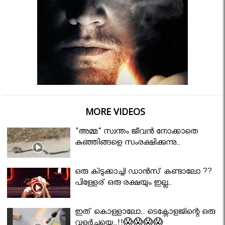
MORE VIDEOS
"അമ്മ" സ്വന്തം ജീവൻ നോക്കാതെ
കുഞ്ഞിങ്ങളെ സംരക്ഷിക്കുന്നു..
ഒരു കിടുക്കാച്ചി ഡാൻസ് കണ്ടാലോ ??
പിള്ളേര് ഒരു രക്ഷയും ഇല്ല..
ഇത് കൊള്ളാലോ.. ടെക്നോളജിന്റെ ഒരു
വളർച്ചയെ..!!😱😱😱😱