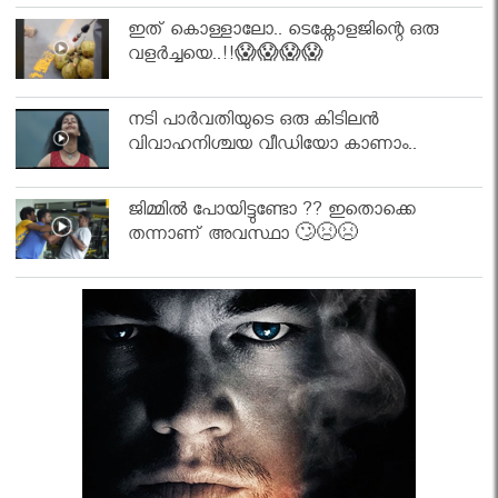
ഇത് കൊള്ളാലോ.. ടെക്നോളജിന്റെ ഒരു
വളർച്ചയെ..!!😱😱😱😱
നടി പാർവതിയുടെ ഒരു കിടിലൻ
വിവാഹനിശ്ചയ വീഡിയോ കാണാം..
ജിമ്മിൽ പോയിട്ടുണ്ടോ ?? ഇതൊക്കെ
തന്നാണ് അവസ്ഥാ 🙄😣😣