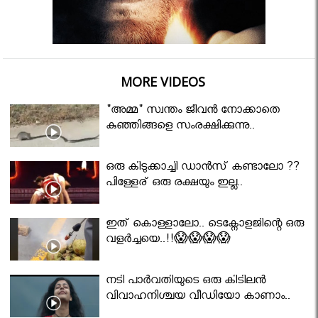
MORE VIDEOS
"അമ്മ" സ്വന്തം ജീവൻ നോക്കാതെ
കുഞ്ഞിങ്ങളെ സംരക്ഷിക്കുന്നു..
ഒരു കിടുക്കാച്ചി ഡാൻസ് കണ്ടാലോ ??
പിള്ളേര് ഒരു രക്ഷയും ഇല്ല..
ഇത് കൊള്ളാലോ.. ടെക്നോളജിന്റെ ഒരു
വളർച്ചയെ..!!😱😱😱😱
നടി പാർവതിയുടെ ഒരു കിടിലൻ
വിവാഹനിശ്ചയ വീഡിയോ കാണാം..