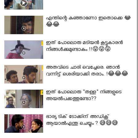
എന്തിന്റെ കുഞ്ഞാണോ ഇതൊക്കെ 😂
😂😂
ഇത് പോലൊരു മടിയൻ കൂട്ടുകാരൻ
നിങ്ങൾക്കുമുണ്ടാകും !!😝😝😝
അതവിടെ ചാരി വെച്ചേരെ. ഞാൻ
വന്നിട്ട് ശെരിയാക്കി തരാം. !😂😂😂
ഇത് പോലൊരു "തള്ള" നിങ്ങളുടെ
അയല്‍പക്കത്തുണ്ടോ??
ഭാര്യ ടിക് ടോക്കിന് അഡിക്റ്റ്
ആയാൽഎന്തു ചെയ്യും ? 😅😅😅