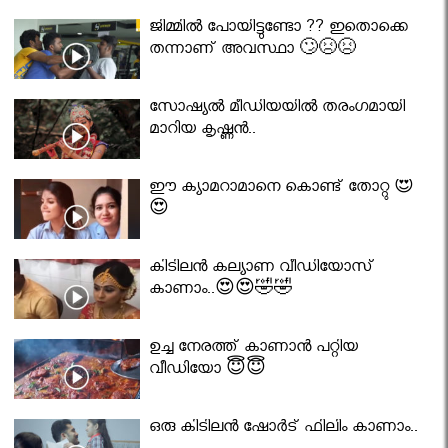
ജിമ്മിൽ പോയിട്ടുണ്ടോ ?? ഇതൊക്കെ
തന്നാണ് അവസ്ഥാ 🙄😣😣
സോഷ്യൽ മീഡിയയിൽ തരംഗമായി
മാറിയ കൃഷ്ണൻ..
ഈ ക്യാമറാമാനെ കൊണ്ട് തോറ്റു 😍
😍
കിടിലൻ കല്യാണ വീഡിയോസ്
കാണാം..😍😍🤣🤣
ഉച്ച നേരത്ത് കാണാൻ പറ്റിയ
വീഡിയോ 😇😇
ഒരു കിടിലൻ ഷോർട് ഫിലിം കാണാം..