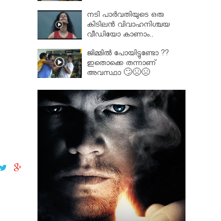
നടി പാർവതിയുടെ ഒരു
കിടിലൻ വിവാഹനിശ്ചയ
വീഡിയോ കാണാം..
ജിമ്മിൽ പോയിട്ടുണ്ടോ ??
ഇതൊക്കെ തന്നാണ്
അവസ്ഥാ 🙄😣😣