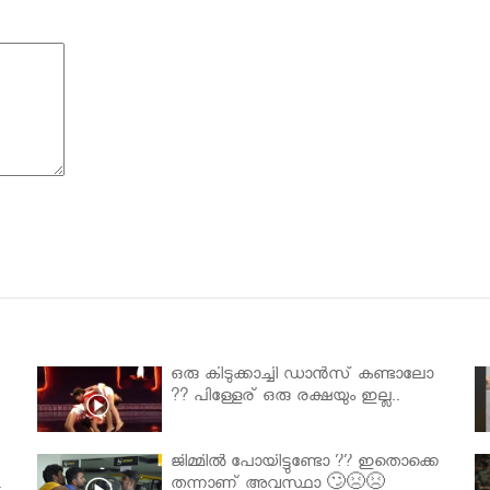
ഒരു കിടുക്കാച്ചി ഡാൻസ് കണ്ടാലോ
?? പിള്ളേര് ഒരു രക്ഷയും ഇല്ല..
ജിമ്മിൽ പോയിട്ടുണ്ടോ ?? ഇതൊക്കെ
.
തന്നാണ് അവസ്ഥാ 🙄😣😣