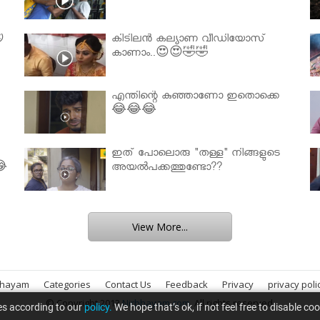

കിടിലൻ കല്യാണ വീഡിയോസ്
കാണാം..😍😍🤣🤣
എന്തിന്റെ കുഞ്ഞാണോ ഇതൊക്കെ
😂😂😂
ഇത് പോലൊരു "തള്ള" നിങ്ങളുടെ
😂
അയല്‍പക്കത്തുണ്ടോ??
View More...
bhayam
Categories
Contact Us
Feedback
Privacy
privacy poli
© Copyright 2013
Nirbhayam.com
. All rights reserved.
es according to our
policy.
We hope that’s ok, if not feel free to disable co