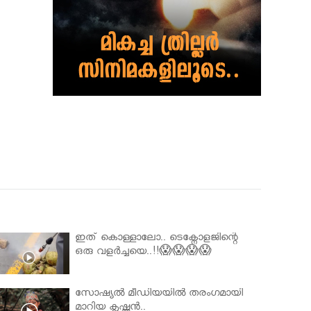
ഇത് കൊള്ളാലോ.. ടെക്നോളജിന്റെ
ഒരു വളർച്ചയെ..!!😱😱😱😱
സോഷ്യൽ മീഡിയയിൽ തരംഗമായി
മാറിയ കൃഷ്ണൻ..