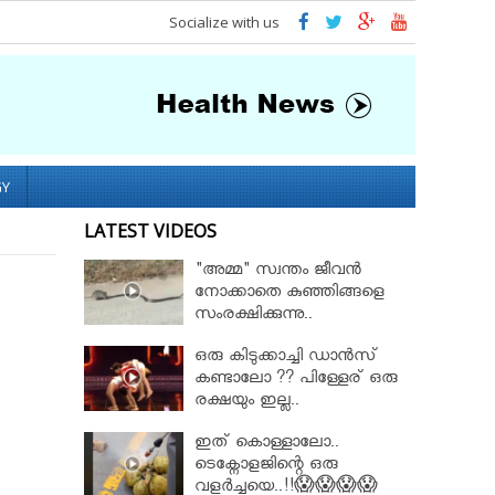
Socialize with us
GY
LATEST VIDEOS
"അമ്മ" സ്വന്തം ജീവൻ
നോക്കാതെ കുഞ്ഞിങ്ങളെ
സംരക്ഷിക്കുന്നു..
ഒരു കിടുക്കാച്ചി ഡാൻസ്
കണ്ടാലോ ?? പിള്ളേര് ഒരു
രക്ഷയും ഇല്ല..
ഇത് കൊള്ളാലോ..
ടെക്നോളജിന്റെ ഒരു
വളർച്ചയെ..!!😱😱😱😱