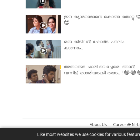
ഈ ക്യാമറാമാനെ കൊണ്ട് തോറ്റു 
😍
ഒരു കിടിലൻ ഷോർട് ഫിലിം
കാണാം..
അതവിടെ ചാരി വെച്ചേരെ. ഞാൻ
വന്നിട്ട് ശെരിയാക്കി തരാം. !😂😂
About Us
Career @ Nir
Like most websites we use cookies for various featur