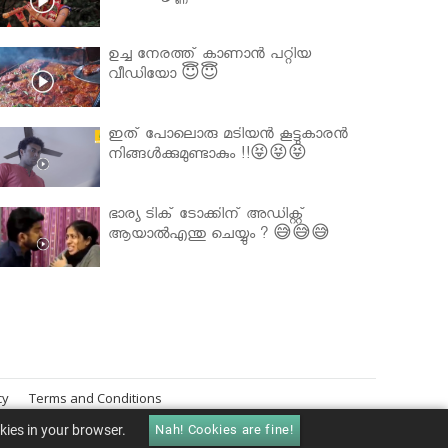
ഉച്ച നേരത്ത് കാണാൻ പറ്റിയ
വീഡിയോ 😇😇
ഇത് പോലൊരു മടിയൻ കൂട്ടുകാരൻ
നിങ്ങൾക്കുമുണ്ടാകും !!😝😝😝
ഭാര്യ ടിക് ടോക്കിന് അഡിക്റ്റ്
ആയാൽഎന്തു ചെയ്യും ? 😅😅😅
cy
Terms and Conditions
okies in your browser.
Nah! Cookies are fine!