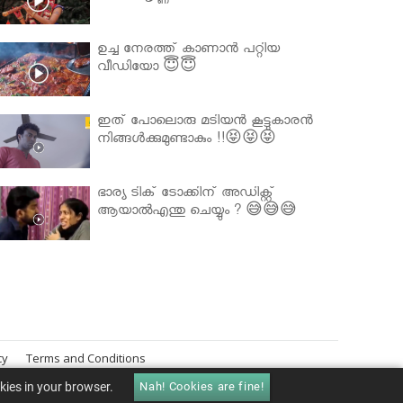
ഉച്ച നേരത്ത് കാണാൻ പറ്റിയ
വീഡിയോ 😇😇
ഇത് പോലൊരു മടിയൻ കൂട്ടുകാരൻ
നിങ്ങൾക്കുമുണ്ടാകും !!😝😝😝
ഭാര്യ ടിക് ടോക്കിന് അഡിക്റ്റ്
ആയാൽഎന്തു ചെയ്യും ? 😅😅😅
cy
Terms and Conditions
okies in your browser.
Nah! Cookies are fine!