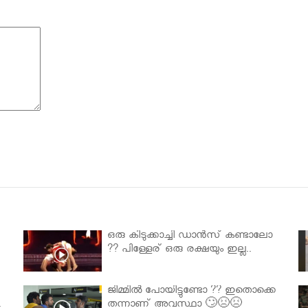
ഒരു കിടുക്കാച്ചി ഡാൻസ് കണ്ടാലോ
?? പിള്ളേര് ഒരു രക്ഷയും ഇല്ല..
ജിമ്മിൽ പോയിട്ടുണ്ടോ ?? ഇതൊക്കെ
.
തന്നാണ് അവസ്ഥാ 🙄😣😣