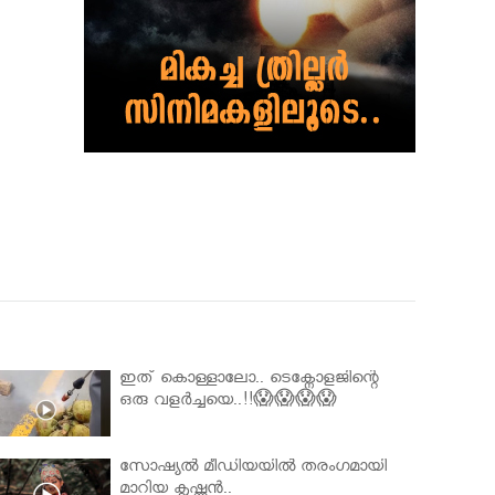
ഇത് കൊള്ളാലോ.. ടെക്നോളജിന്റെ
ഒരു വളർച്ചയെ..!!😱😱😱😱
സോഷ്യൽ മീഡിയയിൽ തരംഗമായി
മാറിയ കൃഷ്ണൻ..