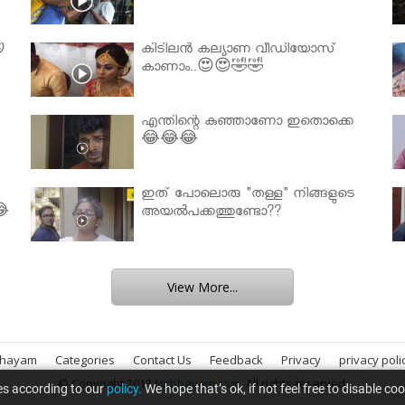

കിടിലൻ കല്യാണ വീഡിയോസ്
കാണാം..😍😍🤣🤣
എന്തിന്റെ കുഞ്ഞാണോ ഇതൊക്കെ
😂😂😂
ഇത് പോലൊരു "തള്ള" നിങ്ങളുടെ
😂
അയല്‍പക്കത്തുണ്ടോ??
View More...
bhayam
Categories
Contact Us
Feedback
Privacy
privacy poli
© Copyright 2013
Nirbhayam.com
. All rights reserved.
es according to our
policy.
We hope that’s ok, if not feel free to disable co