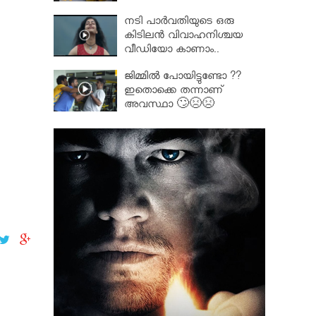
നടി പാർവതിയുടെ ഒരു
കിടിലൻ വിവാഹനിശ്ചയ
വീഡിയോ കാണാം..
ജിമ്മിൽ പോയിട്ടുണ്ടോ ??
ഇതൊക്കെ തന്നാണ്
അവസ്ഥാ 🙄😣😣