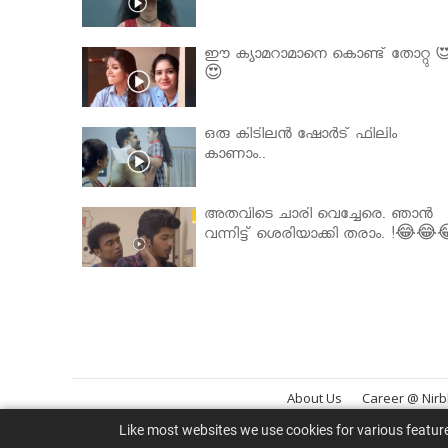
ഈ ക്യാമറാമാനെ കൊണ്ട് തോറ്റു 
😍
ഒരു കിടിലൻ ഷോർട് ഫിലിം
കാണാം..
അതവിടെ ചാരി വെച്ചേരെ. ഞാൻ
വന്നിട്ട് ശെരിയാക്കി തരാം. !😂😂
About Us
Career @ Nir
Like most websites we use cookies for various featur