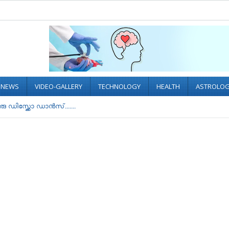
L NEWS
VIDEO-GALLERY
TECHNOLOGY
HEALTH
ASTROLO
ഡിസ്ക്കോ ഡാൻസ്.......