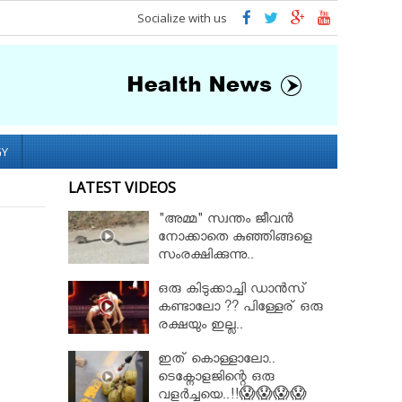
Socialize with us
GY
LATEST VIDEOS
"അമ്മ" സ്വന്തം ജീവൻ
നോക്കാതെ കുഞ്ഞിങ്ങളെ
സംരക്ഷിക്കുന്നു..
ഒരു കിടുക്കാച്ചി ഡാൻസ്
കണ്ടാലോ ?? പിള്ളേര് ഒരു
രക്ഷയും ഇല്ല..
ഇത് കൊള്ളാലോ..
ടെക്നോളജിന്റെ ഒരു
വളർച്ചയെ..!!😱😱😱😱