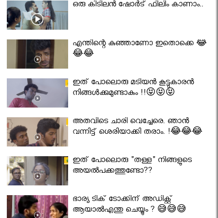
ഒരു കിടിലൻ ഷോർട് ഫിലിം കാണാം..
എന്തിന്റെ കുഞ്ഞാണോ ഇതൊക്കെ 😂
😂😂
ഇത് പോലൊരു മടിയൻ കൂട്ടുകാരൻ
നിങ്ങൾക്കുമുണ്ടാകും !!😝😝😝
അതവിടെ ചാരി വെച്ചേരെ. ഞാൻ
വന്നിട്ട് ശെരിയാക്കി തരാം. !😂😂😂
ഇത് പോലൊരു "തള്ള" നിങ്ങളുടെ
അയല്‍പക്കത്തുണ്ടോ??
ഭാര്യ ടിക് ടോക്കിന് അഡിക്റ്റ്
ആയാൽഎന്തു ചെയ്യും ? 😅😅😅