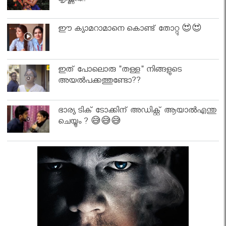
കൃഷ്ണൻ..
ഈ ക്യാമറാമാനെ കൊണ്ട് തോറ്റു 😍😍
ഇത് പോലൊരു "തള്ള" നിങ്ങളുടെ
അയല്‍പക്കത്തുണ്ടോ??
ഭാര്യ ടിക് ടോക്കിന് അഡിക്റ്റ് ആയാൽഎന്തു
ചെയ്യും ? 😅😅😅