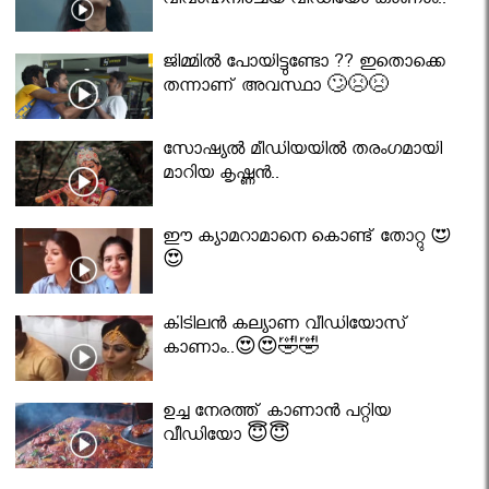
വിവാഹനിശ്ചയ വീഡിയോ കാണാം..
ജിമ്മിൽ പോയിട്ടുണ്ടോ ?? ഇതൊക്കെ
തന്നാണ് അവസ്ഥാ 🙄😣😣
സോഷ്യൽ മീഡിയയിൽ തരംഗമായി
മാറിയ കൃഷ്ണൻ..
ഈ ക്യാമറാമാനെ കൊണ്ട് തോറ്റു 😍
😍
കിടിലൻ കല്യാണ വീഡിയോസ്
കാണാം..😍😍🤣🤣
ഉച്ച നേരത്ത് കാണാൻ പറ്റിയ
വീഡിയോ 😇😇