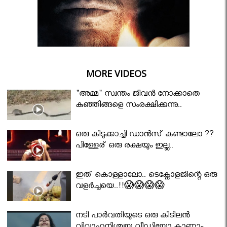
MORE VIDEOS
"അമ്മ" സ്വന്തം ജീവൻ നോക്കാതെ
കുഞ്ഞിങ്ങളെ സംരക്ഷിക്കുന്നു..
ഒരു കിടുക്കാച്ചി ഡാൻസ് കണ്ടാലോ ??
പിള്ളേര് ഒരു രക്ഷയും ഇല്ല..
ഇത് കൊള്ളാലോ.. ടെക്നോളജിന്റെ ഒരു
വളർച്ചയെ..!!😱😱😱😱
നടി പാർവതിയുടെ ഒരു കിടിലൻ