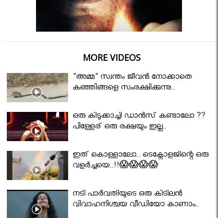
MORE VIDEOS
"അമ്മ" സ്വന്തം ജീവൻ നോക്കാതെ
കുഞ്ഞിങ്ങളെ സംരക്ഷിക്കുന്നു..
ഒരു കിടുക്കാച്ചി ഡാൻസ് കണ്ടാലോ ??
പിള്ളേര് ഒരു രക്ഷയും ഇല്ല..
ഇത് കൊള്ളാലോ.. ടെക്നോളജിന്റെ ഒരു
വളർച്ചയെ..!!😱😱😱😱
നടി പാർവതിയുടെ ഒരു കിടിലൻ
വിവാഹനിശ്ചയ വീഡിയോ കാണാം..