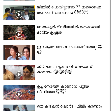
ജിമ്മിൽ പോയിട്ടുണ്ടോ ?? ഇതൊക്കെ
തന്നാണ് അവസ്ഥാ 🙄😣😣
സോഷ്യൽ മീഡിയയിൽ തരംഗമായി
മാറിയ കൃഷ്ണൻ..
ഈ ക്യാമറാമാനെ കൊണ്ട് തോറ്റു 😍
😍
കിടിലൻ കല്യാണ വീഡിയോസ്
കാണാം..😍😍🤣🤣
ഉച്ച നേരത്ത് കാണാൻ പറ്റിയ
വീഡിയോ 😇😇
ഒരു കിടിലൻ ഷോർട് ഫിലിം കാണാം..