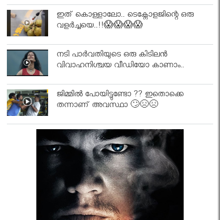
ഇത് കൊള്ളാലോ.. ടെക്നോളജിന്റെ ഒരു
വളർച്ചയെ..!!😱😱😱😱
നടി പാർവതിയുടെ ഒരു കിടിലൻ
വിവാഹനിശ്ചയ വീഡിയോ കാണാം..
ജിമ്മിൽ പോയിട്ടുണ്ടോ ?? ഇതൊക്കെ
തന്നാണ് അവസ്ഥാ 🙄😣😣