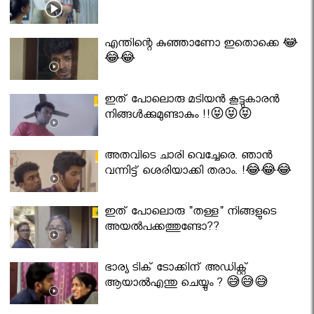
എന്തിന്റെ കുഞ്ഞാണോ ഇതൊക്കെ 😂
😂😂
ഇത് പോലൊരു മടിയൻ കൂട്ടുകാരൻ
നിങ്ങൾക്കുമുണ്ടാകും !!😝😝😝
അതവിടെ ചാരി വെച്ചേരെ. ഞാൻ
വന്നിട്ട് ശെരിയാക്കി തരാം. !😂😂😂
ഇത് പോലൊരു "തള്ള" നിങ്ങളുടെ
അയല്‍പക്കത്തുണ്ടോ??
ഭാര്യ ടിക് ടോക്കിന് അഡിക്റ്റ്
ആയാൽഎന്തു ചെയ്യും ? 😅😅😅