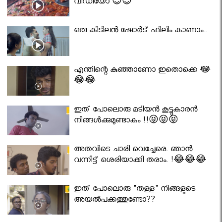
വീഡിയോ 😇😇
ഒരു കിടിലൻ ഷോർട് ഫിലിം കാണാം..
എന്തിന്റെ കുഞ്ഞാണോ ഇതൊക്കെ 😂
😂😂
ഇത് പോലൊരു മടിയൻ കൂട്ടുകാരൻ
നിങ്ങൾക്കുമുണ്ടാകും !!😝😝😝
അതവിടെ ചാരി വെച്ചേരെ. ഞാൻ
വന്നിട്ട് ശെരിയാക്കി തരാം. !😂😂😂
ഇത് പോലൊരു "തള്ള" നിങ്ങളുടെ
അയല്‍പക്കത്തുണ്ടോ??