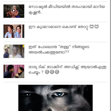
സോഷ്യൽ മീഡിയയിൽ തരംഗമായി മാറിയ
കൃഷ്ണൻ..
ഈ ക്യാമറാമാനെ കൊണ്ട് തോറ്റു 😍😍
ഇത് പോലൊരു "തള്ള" നിങ്ങളുടെ
അയല്‍പക്കത്തുണ്ടോ??
ഭാര്യ ടിക് ടോക്കിന് അഡിക്റ്റ് ആയാൽഎന്തു
ചെയ്യും ? 😅😅😅