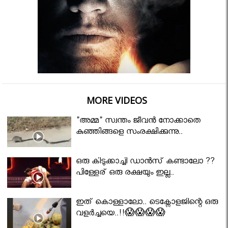
MORE VIDEOS
"അമ്മ" സ്വന്തം ജീവൻ നോക്കാതെ
കുഞ്ഞിങ്ങളെ സംരക്ഷിക്കുന്നു..
ഒരു കിടുക്കാച്ചി ഡാൻസ് കണ്ടാലോ ??
പിള്ളേര് ഒരു രക്ഷയും ഇല്ല..
ഇത് കൊള്ളാലോ.. ടെക്നോളജിന്റെ ഒരു
വളർച്ചയെ..!!😱😱😱😱