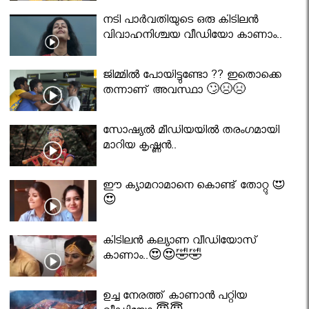
നടി പാർവതിയുടെ ഒരു കിടിലൻ
വിവാഹനിശ്ചയ വീഡിയോ കാണാം..
ജിമ്മിൽ പോയിട്ടുണ്ടോ ?? ഇതൊക്കെ
തന്നാണ് അവസ്ഥാ 🙄😣😣
സോഷ്യൽ മീഡിയയിൽ തരംഗമായി
മാറിയ കൃഷ്ണൻ..
ഈ ക്യാമറാമാനെ കൊണ്ട് തോറ്റു 😍
😍
കിടിലൻ കല്യാണ വീഡിയോസ്
കാണാം..😍😍🤣🤣
ഉച്ച നേരത്ത് കാണാൻ പറ്റിയ