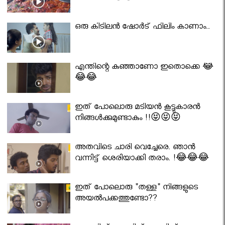
ഒരു കിടിലൻ ഷോർട് ഫിലിം കാണാം..
എന്തിന്റെ കുഞ്ഞാണോ ഇതൊക്കെ 😂
😂😂
ഇത് പോലൊരു മടിയൻ കൂട്ടുകാരൻ
നിങ്ങൾക്കുമുണ്ടാകും !!😝😝😝
അതവിടെ ചാരി വെച്ചേരെ. ഞാൻ
വന്നിട്ട് ശെരിയാക്കി തരാം. !😂😂😂
ഇത് പോലൊരു "തള്ള" നിങ്ങളുടെ
അയല്‍പക്കത്തുണ്ടോ??