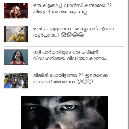
ഒരു കിടുക്കാച്ചി ഡാൻസ് കണ്ടാലോ ??
പിള്ളേര് ഒരു രക്ഷയും ഇല്ല..
ഇത് കൊള്ളാലോ.. ടെക്നോളജിന്റെ ഒരു
വളർച്ചയെ..!!😱😱😱😱
നടി പാർവതിയുടെ ഒരു കിടിലൻ
വിവാഹനിശ്ചയ വീഡിയോ കാണാം..
ജിമ്മിൽ പോയിട്ടുണ്ടോ ?? ഇതൊക്കെ
തന്നാണ് അവസ്ഥാ 🙄😣😣