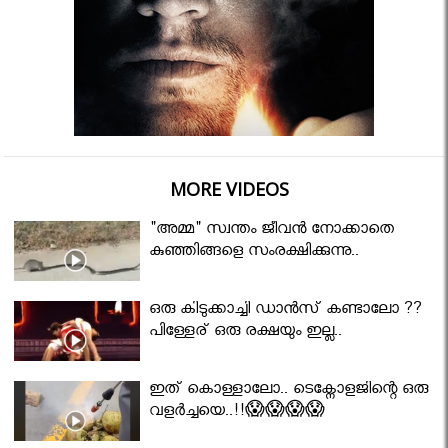
MORE VIDEOS
"അമ്മ" സ്വന്തം ജീവൻ നോക്കാതെ
കുഞ്ഞിങ്ങളെ സംരക്ഷിക്കുന്നു..
ഒരു കിടുക്കാച്ചി ഡാൻസ് കണ്ടാലോ ??
പിള്ളേര് ഒരു രക്ഷയും ഇല്ല..
ഇത് കൊള്ളാലോ.. ടെക്നോളജിന്റെ ഒരു
വളർച്ചയെ..!!😱😱😱😱