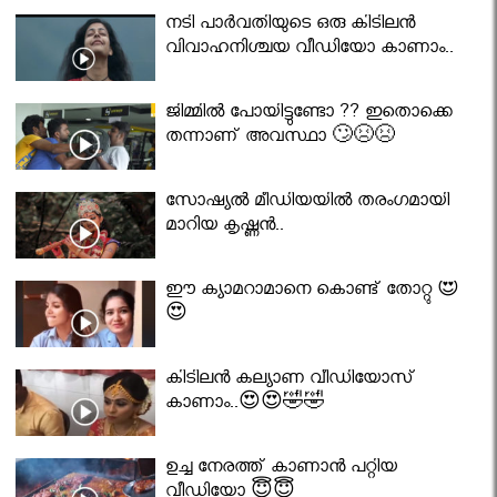
നടി പാർവതിയുടെ ഒരു കിടിലൻ
വിവാഹനിശ്ചയ വീഡിയോ കാണാം..
ജിമ്മിൽ പോയിട്ടുണ്ടോ ?? ഇതൊക്കെ
തന്നാണ് അവസ്ഥാ 🙄😣😣
സോഷ്യൽ മീഡിയയിൽ തരംഗമായി
മാറിയ കൃഷ്ണൻ..
ഈ ക്യാമറാമാനെ കൊണ്ട് തോറ്റു 😍
😍
കിടിലൻ കല്യാണ വീഡിയോസ്
കാണാം..😍😍🤣🤣
ഉച്ച നേരത്ത് കാണാൻ പറ്റിയ
വീഡിയോ 😇😇