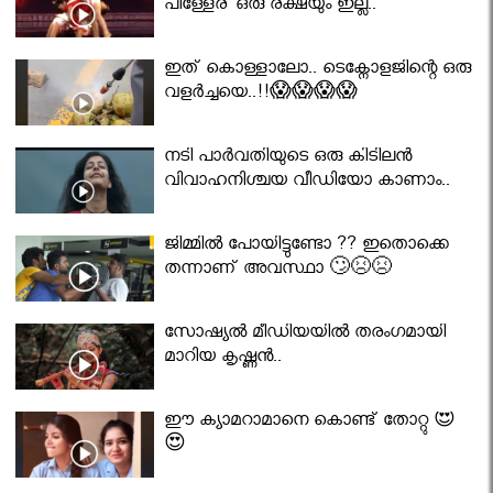
പിള്ളേര് ഒരു രക്ഷയും ഇല്ല..
ഇത് കൊള്ളാലോ.. ടെക്നോളജിന്റെ ഒരു
വളർച്ചയെ..!!😱😱😱😱
നടി പാർവതിയുടെ ഒരു കിടിലൻ
വിവാഹനിശ്ചയ വീഡിയോ കാണാം..
ജിമ്മിൽ പോയിട്ടുണ്ടോ ?? ഇതൊക്കെ
തന്നാണ് അവസ്ഥാ 🙄😣😣
സോഷ്യൽ മീഡിയയിൽ തരംഗമായി
മാറിയ കൃഷ്ണൻ..
ഈ ക്യാമറാമാനെ കൊണ്ട് തോറ്റു 😍
😍