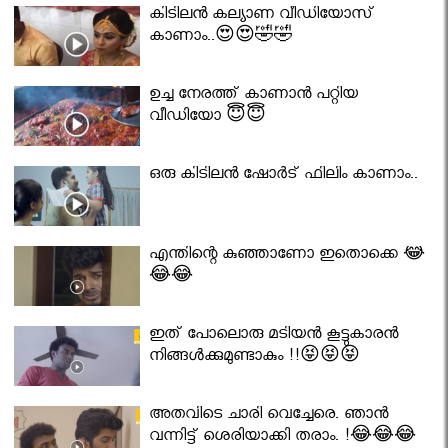
കിടിലൻ കല്യാണ വീഡിയോസ്
കാണാം..😍😍🤣🤣
ഉച്ച നേരത്ത് കാണാൻ പറ്റിയ
വീഡിയോ 😇😇
ഒരു കിടിലൻ ഷോർട് ഫിലിം കാണാം..
എന്തിന്റെ കുഞ്ഞാണോ ഇതൊക്കെ 😂
😂😂
ഇത് പോലൊരു മടിയൻ കൂട്ടുകാരൻ
നിങ്ങൾക്കുമുണ്ടാകും !!😝😝😝
അതവിടെ ചാരി വെച്ചേരെ. ഞാൻ
വന്നിട്ട് ശെരിയാക്കി തരാം. !😂😂😂