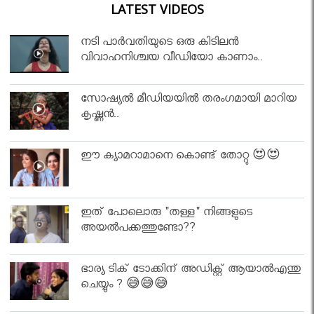
LATEST VIDEOS
നടി പാർവതിയുടെ ഒരു കിടിലൻ
വിവാഹനിശ്ചയ വീഡിയോ കാണാം..
സോഷ്യൽ മീഡിയയിൽ തരംഗമായി മാറിയ
കൃഷ്ണൻ..
ഈ ക്യാമറാമാനെ കൊണ്ട് തോറ്റു 😍😍
ഇത് പോലൊരു "തള്ള" നിങ്ങളുടെ
അയല്‍പക്കത്തുണ്ടോ??
ഭാര്യ ടിക് ടോക്കിന് അഡിക്റ്റ് ആയാൽഎന്തു
ചെയ്യും ? 😅😅😅