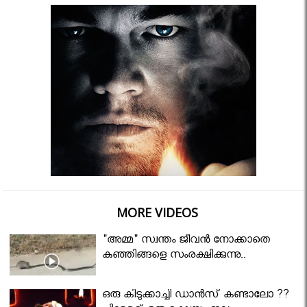
MORE VIDEOS
"അമ്മ" സ്വന്തം ജീവൻ നോക്കാതെ
കുഞ്ഞിങ്ങളെ സംരക്ഷിക്കുന്നു..
ഒരു കിടുക്കാച്ചി ഡാൻസ് കണ്ടാലോ ??