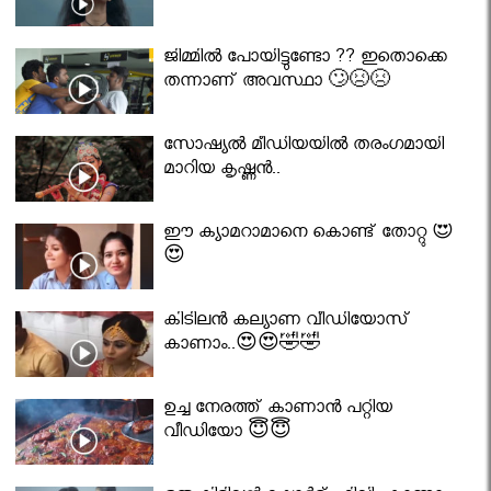
ജിമ്മിൽ പോയിട്ടുണ്ടോ ?? ഇതൊക്കെ
തന്നാണ് അവസ്ഥാ 🙄😣😣
സോഷ്യൽ മീഡിയയിൽ തരംഗമായി
മാറിയ കൃഷ്ണൻ..
ഈ ക്യാമറാമാനെ കൊണ്ട് തോറ്റു 😍
😍
കിടിലൻ കല്യാണ വീഡിയോസ്
കാണാം..😍😍🤣🤣
ഉച്ച നേരത്ത് കാണാൻ പറ്റിയ
വീഡിയോ 😇😇