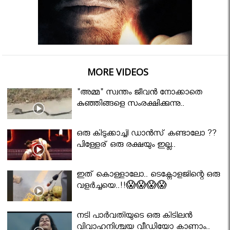
MORE VIDEOS
"അമ്മ" സ്വന്തം ജീവൻ നോക്കാതെ
കുഞ്ഞിങ്ങളെ സംരക്ഷിക്കുന്നു..
ഒരു കിടുക്കാച്ചി ഡാൻസ് കണ്ടാലോ ??
പിള്ളേര് ഒരു രക്ഷയും ഇല്ല..
ഇത് കൊള്ളാലോ.. ടെക്നോളജിന്റെ ഒരു
വളർച്ചയെ..!!😱😱😱😱
നടി പാർവതിയുടെ ഒരു കിടിലൻ
വിവാഹനിശ്ചയ വീഡിയോ കാണാം..