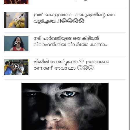
ഇത് കൊള്ളാലോ.. ടെക്നോളജിന്റെ ഒരു
വളർച്ചയെ..!!😱😱😱😱
നടി പാർവതിയുടെ ഒരു കിടിലൻ
വിവാഹനിശ്ചയ വീഡിയോ കാണാം..
ജിമ്മിൽ പോയിട്ടുണ്ടോ ?? ഇതൊക്കെ
തന്നാണ് അവസ്ഥാ 🙄😣😣