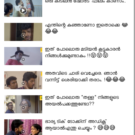
ഒരു കിടിലൻ ഷോർട് ഫിലിം കാണാം..
എന്തിന്റെ കുഞ്ഞാണോ ഇതൊക്കെ 😂
😂😂
ഇത് പോലൊരു മടിയൻ കൂട്ടുകാരൻ
നിങ്ങൾക്കുമുണ്ടാകും !!😝😝😝
അതവിടെ ചാരി വെച്ചേരെ. ഞാൻ
വന്നിട്ട് ശെരിയാക്കി തരാം. !😂😂😂
ഇത് പോലൊരു "തള്ള" നിങ്ങളുടെ
അയല്‍പക്കത്തുണ്ടോ??
ഭാര്യ ടിക് ടോക്കിന് അഡിക്റ്റ്
ആയാൽഎന്തു ചെയ്യും ? 😅😅😅