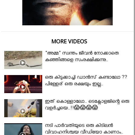
MORE VIDEOS
"അമ്മ" സ്വന്തം ജീവൻ നോക്കാതെ
കുഞ്ഞിങ്ങളെ സംരക്ഷിക്കുന്നു..
ഒരു കിടുക്കാച്ചി ഡാൻസ് കണ്ടാലോ ??
പിള്ളേര് ഒരു രക്ഷയും ഇല്ല..
ഇത് കൊള്ളാലോ.. ടെക്നോളജിന്റെ ഒരു
വളർച്ചയെ..!!😱😱😱😱
നടി പാർവതിയുടെ ഒരു കിടിലൻ
വിവാഹനിശ്ചയ വീഡിയോ കാണാം..