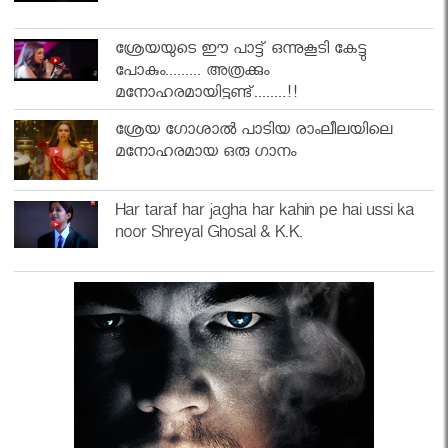
ശ്രേയയുടെ ഈ പാട്ട് ഒന്നുകൂടി കേട്ടു
പോകും......... അത്രക്കും
മനോഹരമായിട്ടുണ്ട്........!!
ശ്രേയ ഗോശാൽ പാടിയ രാംലീലയിലെ
മനോഹരമായ ഒരു ഗാനം
Har taraf har jagha har kahin pe hai ussi ka
noor Shreyal Ghosal & K.K.