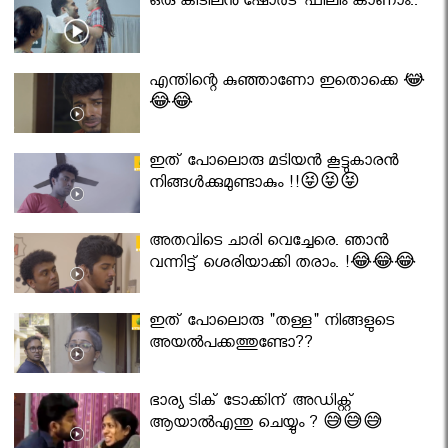
ഒരു കിടിലൻ ഷോർട് ഫിലിം കാണാം..
എന്തിന്റെ കുഞ്ഞാണോ ഇതൊക്കെ 😂
😂😂
ഇത് പോലൊരു മടിയൻ കൂട്ടുകാരൻ
നിങ്ങൾക്കുമുണ്ടാകും !!😝😝😝
അതവിടെ ചാരി വെച്ചേരെ. ഞാൻ
വന്നിട്ട് ശെരിയാക്കി തരാം. !😂😂😂
ഇത് പോലൊരു "തള്ള" നിങ്ങളുടെ
അയല്‍പക്കത്തുണ്ടോ??
ഭാര്യ ടിക് ടോക്കിന് അഡിക്റ്റ്
ആയാൽഎന്തു ചെയ്യും ? 😅😅😅