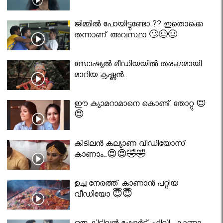
ജിമ്മിൽ പോയിട്ടുണ്ടോ ?? ഇതൊക്കെ
തന്നാണ് അവസ്ഥാ 🙄😣😣
സോഷ്യൽ മീഡിയയിൽ തരംഗമായി
മാറിയ കൃഷ്ണൻ..
ഈ ക്യാമറാമാനെ കൊണ്ട് തോറ്റു 😍
😍
കിടിലൻ കല്യാണ വീഡിയോസ്
കാണാം..😍😍🤣🤣
ഉച്ച നേരത്ത് കാണാൻ പറ്റിയ
വീഡിയോ 😇😇