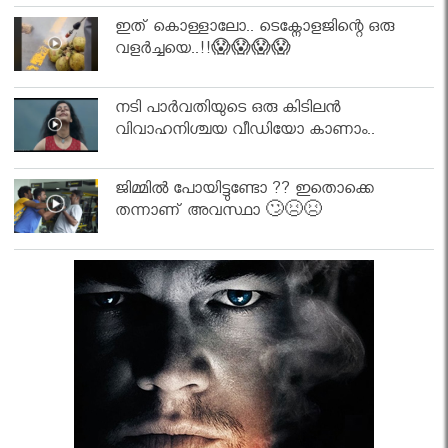
ഇത് കൊള്ളാലോ.. ടെക്നോളജിന്റെ ഒരു
വളർച്ചയെ..!!😱😱😱😱
നടി പാർവതിയുടെ ഒരു കിടിലൻ
വിവാഹനിശ്ചയ വീഡിയോ കാണാം..
ജിമ്മിൽ പോയിട്ടുണ്ടോ ?? ഇതൊക്കെ
തന്നാണ് അവസ്ഥാ 🙄😣😣