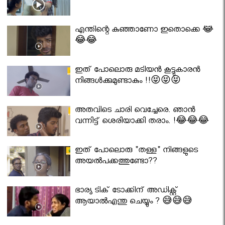
എന്തിന്റെ കുഞ്ഞാണോ ഇതൊക്കെ 😂
😂😂
ഇത് പോലൊരു മടിയൻ കൂട്ടുകാരൻ
നിങ്ങൾക്കുമുണ്ടാകും !!😝😝😝
അതവിടെ ചാരി വെച്ചേരെ. ഞാൻ
വന്നിട്ട് ശെരിയാക്കി തരാം. !😂😂😂
ഇത് പോലൊരു "തള്ള" നിങ്ങളുടെ
അയല്‍പക്കത്തുണ്ടോ??
ഭാര്യ ടിക് ടോക്കിന് അഡിക്റ്റ്
ആയാൽഎന്തു ചെയ്യും ? 😅😅😅