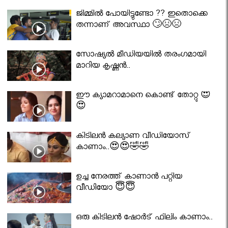
ജിമ്മിൽ പോയിട്ടുണ്ടോ ?? ഇതൊക്കെ
തന്നാണ് അവസ്ഥാ 🙄😣😣
സോഷ്യൽ മീഡിയയിൽ തരംഗമായി
മാറിയ കൃഷ്ണൻ..
ഈ ക്യാമറാമാനെ കൊണ്ട് തോറ്റു 😍
😍
കിടിലൻ കല്യാണ വീഡിയോസ്
കാണാം..😍😍🤣🤣
ഉച്ച നേരത്ത് കാണാൻ പറ്റിയ
വീഡിയോ 😇😇
ഒരു കിടിലൻ ഷോർട് ഫിലിം കാണാം..