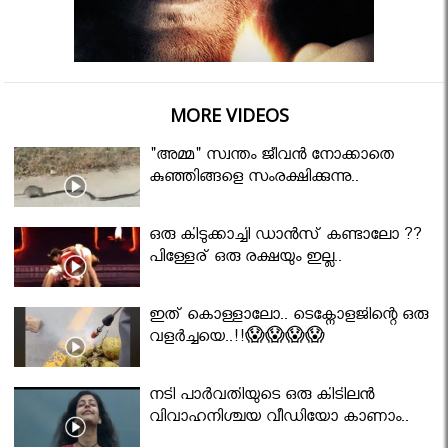
MORE VIDEOS
"അമ്മ" സ്വന്തം ജീവൻ നോക്കാതെ
കുഞ്ഞിങ്ങളെ സംരക്ഷിക്കുന്നു..
ഒരു കിടുക്കാച്ചി ഡാൻസ് കണ്ടാലോ ??
പിള്ളേര് ഒരു രക്ഷയും ഇല്ല..
ഇത് കൊള്ളാലോ.. ടെക്നോളജിന്റെ ഒരു
വളർച്ചയെ..!!😱😱😱😱
നടി പാർവതിയുടെ ഒരു കിടിലൻ
വിവാഹനിശ്ചയ വീഡിയോ കാണാം..