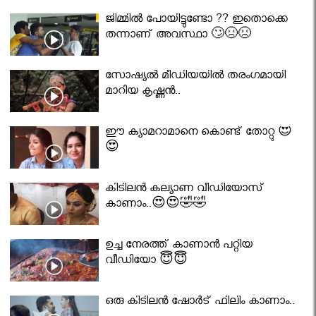
ജിമ്മിൽ പോയിട്ടുണ്ടോ ?? ഇതൊക്കെ
തന്നാണ് അവസ്ഥാ 🙄😣😣
സോഷ്യൽ മീഡിയയിൽ തരംഗമായി
മാറിയ കൃഷ്ണൻ..
ഈ ക്യാമറാമാനെ കൊണ്ട് തോറ്റു 😍
😍
കിടിലൻ കല്യാണ വീഡിയോസ്
കാണാം..😍😍🤣🤣
ഉച്ച നേരത്ത് കാണാൻ പറ്റിയ
വീഡിയോ 😇😇
ഒരു കിടിലൻ ഷോർട് ഫിലിം കാണാം..