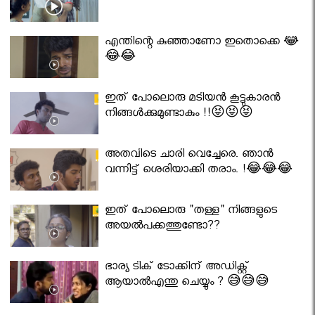
എന്തിന്റെ കുഞ്ഞാണോ ഇതൊക്കെ 😂
😂😂
ഇത് പോലൊരു മടിയൻ കൂട്ടുകാരൻ
നിങ്ങൾക്കുമുണ്ടാകും !!😝😝😝
അതവിടെ ചാരി വെച്ചേരെ. ഞാൻ
വന്നിട്ട് ശെരിയാക്കി തരാം. !😂😂😂
ഇത് പോലൊരു "തള്ള" നിങ്ങളുടെ
അയല്‍പക്കത്തുണ്ടോ??
ഭാര്യ ടിക് ടോക്കിന് അഡിക്റ്റ്
ആയാൽഎന്തു ചെയ്യും ? 😅😅😅