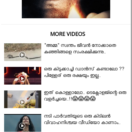
MORE VIDEOS
"അമ്മ" സ്വന്തം ജീവൻ നോക്കാതെ
കുഞ്ഞിങ്ങളെ സംരക്ഷിക്കുന്നു..
ഒരു കിടുക്കാച്ചി ഡാൻസ് കണ്ടാലോ ??
പിള്ളേര് ഒരു രക്ഷയും ഇല്ല..
ഇത് കൊള്ളാലോ.. ടെക്നോളജിന്റെ ഒരു
വളർച്ചയെ..!!😱😱😱😱
നടി പാർവതിയുടെ ഒരു കിടിലൻ
വിവാഹനിശ്ചയ വീഡിയോ കാണാം..