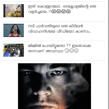
ഇത് കൊള്ളാലോ.. ടെക്നോളജിന്റെ ഒരു
വളർച്ചയെ..!!😱😱😱😱
നടി പാർവതിയുടെ ഒരു കിടിലൻ
വിവാഹനിശ്ചയ വീഡിയോ കാണാം..
ജിമ്മിൽ പോയിട്ടുണ്ടോ ?? ഇതൊക്കെ
തന്നാണ് അവസ്ഥാ 🙄😣😣