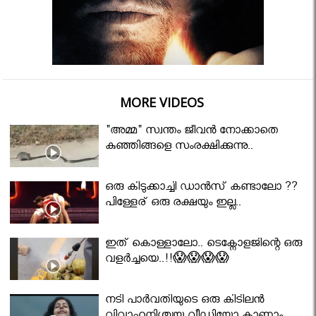
MORE VIDEOS
"അമ്മ" സ്വന്തം ജീവൻ നോക്കാതെ
കുഞ്ഞിങ്ങളെ സംരക്ഷിക്കുന്നു..
ഒരു കിടുക്കാച്ചി ഡാൻസ് കണ്ടാലോ ??
പിള്ളേര് ഒരു രക്ഷയും ഇല്ല..
ഇത് കൊള്ളാലോ.. ടെക്നോളജിന്റെ ഒരു
വളർച്ചയെ..!!😱😱😱😱
നടി പാർവതിയുടെ ഒരു കിടിലൻ