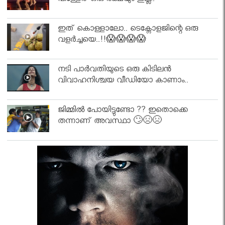
പിള്ളേര് ഒരു രക്ഷയും ഇല്ല..
ഇത് കൊള്ളാലോ.. ടെക്നോളജിന്റെ ഒരു
വളർച്ചയെ..!!😱😱😱😱
നടി പാർവതിയുടെ ഒരു കിടിലൻ
വിവാഹനിശ്ചയ വീഡിയോ കാണാം..
ജിമ്മിൽ പോയിട്ടുണ്ടോ ?? ഇതൊക്കെ
തന്നാണ് അവസ്ഥാ 🙄😣😣