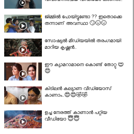
വിവാഹനിശ്ചയ വീഡിയോ കാണാം..
ജിമ്മിൽ പോയിട്ടുണ്ടോ ?? ഇതൊക്കെ
തന്നാണ് അവസ്ഥാ 🙄😣😣
സോഷ്യൽ മീഡിയയിൽ തരംഗമായി
മാറിയ കൃഷ്ണൻ..
ഈ ക്യാമറാമാനെ കൊണ്ട് തോറ്റു 😍
😍
കിടിലൻ കല്യാണ വീഡിയോസ്
കാണാം..😍😍🤣🤣
ഉച്ച നേരത്ത് കാണാൻ പറ്റിയ
വീഡിയോ 😇😇