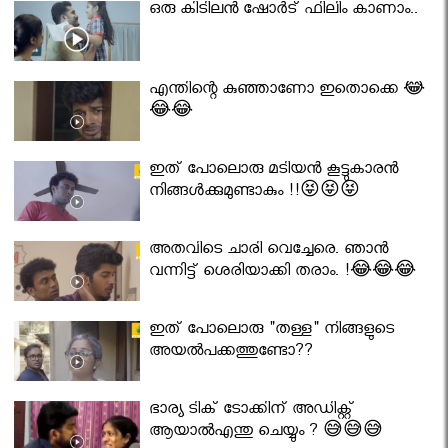
ഒരു കിടിലൻ ഷോർട് ഫിലിം കാണാം..
എന്തിന്റെ കുഞ്ഞാണോ ഇതൊക്കെ 😂
😂😂
ഇത് പോലൊരു മടിയൻ കൂട്ടുകാരൻ
നിങ്ങൾക്കുമുണ്ടാകും !!😝😝😝
അതവിടെ ചാരി വെച്ചേരെ. ഞാൻ
വന്നിട്ട് ശെരിയാക്കി തരാം. !😂😂😂
ഇത് പോലൊരു "തള്ള" നിങ്ങളുടെ
അയല്‍പക്കത്തുണ്ടോ??
ഭാര്യ ടിക് ടോക്കിന് അഡിക്റ്റ്
ആയാൽഎന്തു ചെയ്യും ? 😅😅😅