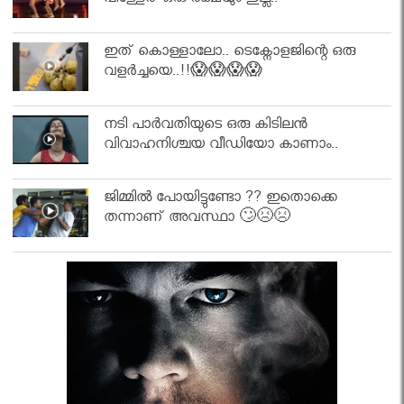
പിള്ളേര് ഒരു രക്ഷയും ഇല്ല..
ഇത് കൊള്ളാലോ.. ടെക്നോളജിന്റെ ഒരു
വളർച്ചയെ..!!😱😱😱😱
നടി പാർവതിയുടെ ഒരു കിടിലൻ
വിവാഹനിശ്ചയ വീഡിയോ കാണാം..
ജിമ്മിൽ പോയിട്ടുണ്ടോ ?? ഇതൊക്കെ
തന്നാണ് അവസ്ഥാ 🙄😣😣