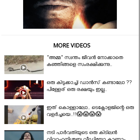
MORE VIDEOS
"അമ്മ" സ്വന്തം ജീവൻ നോക്കാതെ
കുഞ്ഞിങ്ങളെ സംരക്ഷിക്കുന്നു..
ഒരു കിടുക്കാച്ചി ഡാൻസ് കണ്ടാലോ ??
പിള്ളേര് ഒരു രക്ഷയും ഇല്ല..
ഇത് കൊള്ളാലോ.. ടെക്നോളജിന്റെ ഒരു
വളർച്ചയെ..!!😱😱😱😱
നടി പാർവതിയുടെ ഒരു കിടിലൻ