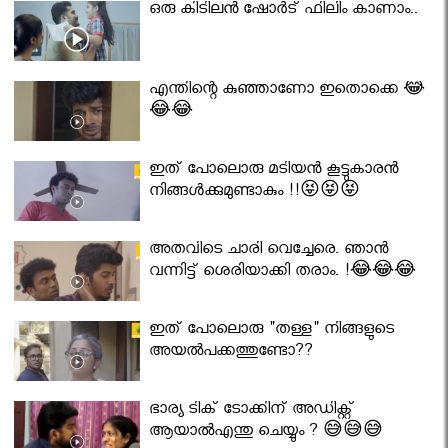
ഒരു കിടിലൻ ഷോർട് ഫിലിം കാണാം..
എന്തിന്റെ കുഞ്ഞാണോ ഇതൊക്കെ 😂
😂😂
ഇത് പോലൊരു മടിയൻ കൂട്ടുകാരൻ
നിങ്ങൾക്കുമുണ്ടാകും !!😝😝😝
അതവിടെ ചാരി വെച്ചേരെ. ഞാൻ
വന്നിട്ട് ശെരിയാക്കി തരാം. !😂😂😂
ഇത് പോലൊരു "തള്ള" നിങ്ങളുടെ
അയല്‍പക്കത്തുണ്ടോ??
ഭാര്യ ടിക് ടോക്കിന് അഡിക്റ്റ്
ആയാൽഎന്തു ചെയ്യും ? 😅😅😅