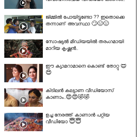
വിവാഹനിശ്ചയ വീഡിയോ കാണാം..
ജിമ്മിൽ പോയിട്ടുണ്ടോ ?? ഇതൊക്കെ
തന്നാണ് അവസ്ഥാ 🙄😣😣
സോഷ്യൽ മീഡിയയിൽ തരംഗമായി
മാറിയ കൃഷ്ണൻ..
ഈ ക്യാമറാമാനെ കൊണ്ട് തോറ്റു 😍
😍
കിടിലൻ കല്യാണ വീഡിയോസ്
കാണാം..😍😍🤣🤣
ഉച്ച നേരത്ത് കാണാൻ പറ്റിയ
വീഡിയോ 😇😇