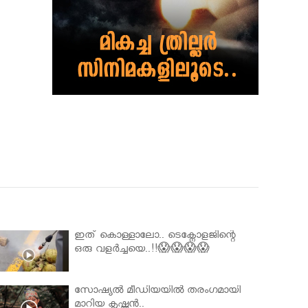
ഇത് കൊള്ളാലോ.. ടെക്നോളജിന്റെ
ഒരു വളർച്ചയെ..!!😱😱😱😱
സോഷ്യൽ മീഡിയയിൽ തരംഗമായി
മാറിയ കൃഷ്ണൻ..