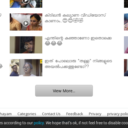

കിടിലൻ കല്യാണ വീഡിയോസ്
കാണാം..😍😍🤣🤣
എന്തിന്റെ കുഞ്ഞാണോ ഇതൊക്കെ
😂😂😂
ഇത് പോലൊരു "തള്ള" നിങ്ങളുടെ
😂
അയല്‍പക്കത്തുണ്ടോ??
View More...
bhayam
Categories
Contact Us
Feedback
Privacy
privacy poli
© Copyright 2013
Nirbhayam.com
. All rights reserved.
es according to our
policy.
We hope that’s ok, if not feel free to disable co