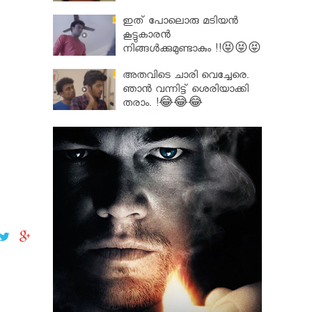
ഇത് പോലൊരു മടിയൻ
കൂട്ടുകാരൻ
നിങ്ങൾക്കുമുണ്ടാകും !!😝😝😝
അതവിടെ ചാരി വെച്ചേരെ.
ഞാൻ വന്നിട്ട് ശെരിയാക്കി
തരാം. !😂😂😂