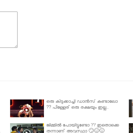
ഒരു കിടുക്കാച്ചി ഡാൻസ് കണ്ടാലോ
?? പിള്ളേര് ഒരു രക്ഷയും ഇല്ല..
ജിമ്മിൽ പോയിട്ടുണ്ടോ ?? ഇതൊക്കെ
.
തന്നാണ് അവസ്ഥാ 🙄😣😣