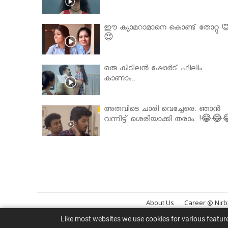
ഈ ക്യാമറാമാനെ കൊണ്ട് തോറ്റു 
😍
ഒരു കിടിലൻ ഷോർട് ഫിലിം
കാണാം..
അതവിടെ ചാരി വെച്ചേരെ. ഞാൻ
വന്നിട്ട് ശെരിയാക്കി തരാം. !😂😂
About Us
Career @ Nir
Like most websites we use cookies for various featur