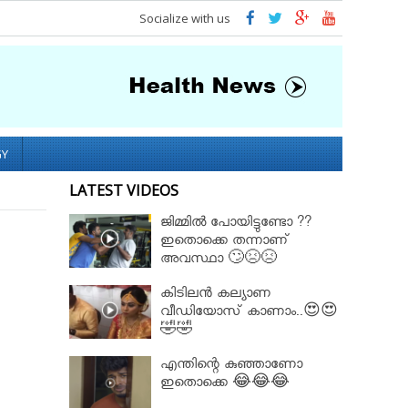
Socialize with us
GY
LATEST VIDEOS
ജിമ്മിൽ പോയിട്ടുണ്ടോ ??
ഇതൊക്കെ തന്നാണ്
അവസ്ഥാ 🙄😣😣
കിടിലൻ കല്യാണ
വീഡിയോസ് കാണാം..😍😍
🤣🤣
എന്തിന്റെ കുഞ്ഞാണോ
ഇതൊക്കെ 😂😂😂