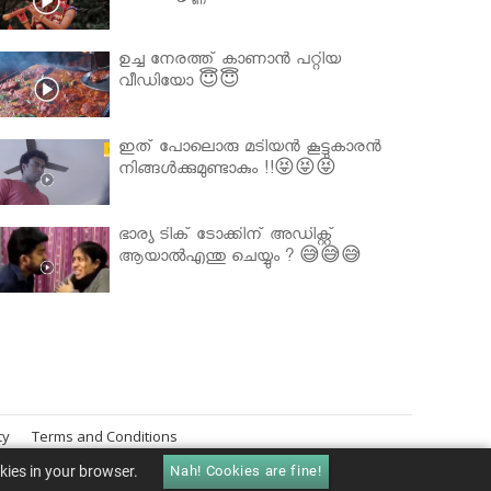
ഉച്ച നേരത്ത് കാണാൻ പറ്റിയ
വീഡിയോ 😇😇
ഇത് പോലൊരു മടിയൻ കൂട്ടുകാരൻ
നിങ്ങൾക്കുമുണ്ടാകും !!😝😝😝
ഭാര്യ ടിക് ടോക്കിന് അഡിക്റ്റ്
ആയാൽഎന്തു ചെയ്യും ? 😅😅😅
cy
Terms and Conditions
okies in your browser.
Nah! Cookies are fine!