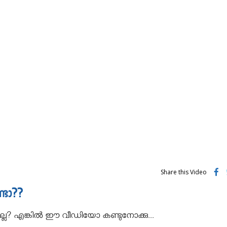
Share this Video
ണ്ടോ??
 ഇല്ലേ? എങ്കിൽ ഈ വീഡിയോ കണ്ടുനോക്കു...