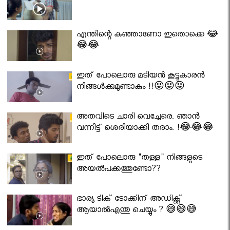
എന്തിന്റെ കുഞ്ഞാണോ ഇതൊക്കെ 😂
😂😂
ഇത് പോലൊരു മടിയൻ കൂട്ടുകാരൻ
നിങ്ങൾക്കുമുണ്ടാകും !!😝😝😝
അതവിടെ ചാരി വെച്ചേരെ. ഞാൻ
വന്നിട്ട് ശെരിയാക്കി തരാം. !😂😂😂
ഇത് പോലൊരു "തള്ള" നിങ്ങളുടെ
അയല്‍പക്കത്തുണ്ടോ??
ഭാര്യ ടിക് ടോക്കിന് അഡിക്റ്റ്
ആയാൽഎന്തു ചെയ്യും ? 😅😅😅