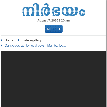
August 7, 2026 8:20 am
Menu
Home
video-gallery
Dangerous act by local boys - Mumbai loc....