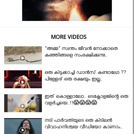
MORE VIDEOS
"അമ്മ" സ്വന്തം ജീവൻ നോക്കാതെ
കുഞ്ഞിങ്ങളെ സംരക്ഷിക്കുന്നു..
ഒരു കിടുക്കാച്ചി ഡാൻസ് കണ്ടാലോ ??
പിള്ളേര് ഒരു രക്ഷയും ഇല്ല..
ഇത് കൊള്ളാലോ.. ടെക്നോളജിന്റെ ഒരു
വളർച്ചയെ..!!😱😱😱😱
നടി പാർവതിയുടെ ഒരു കിടിലൻ
വിവാഹനിശ്ചയ വീഡിയോ കാണാം..