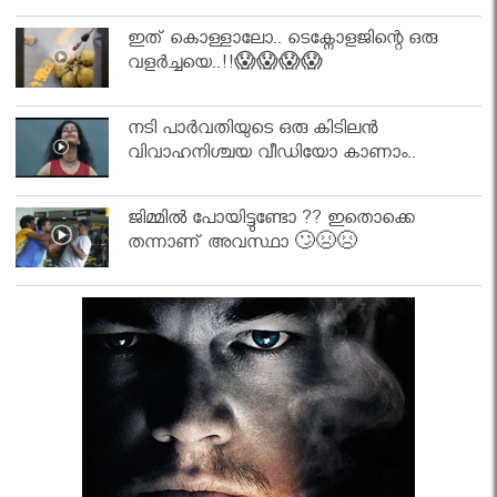
ഇത് കൊള്ളാലോ.. ടെക്നോളജിന്റെ ഒരു
വളർച്ചയെ..!!😱😱😱😱
നടി പാർവതിയുടെ ഒരു കിടിലൻ
വിവാഹനിശ്ചയ വീഡിയോ കാണാം..
ജിമ്മിൽ പോയിട്ടുണ്ടോ ?? ഇതൊക്കെ
തന്നാണ് അവസ്ഥാ 🙄😣😣