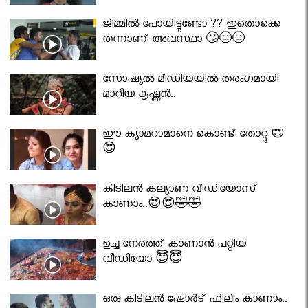
ജിമ്മിൽ പോയിട്ടുണ്ടോ ?? ഇതൊക്കെ
തന്നാണ് അവസ്ഥാ 🙄😣😣
സോഷ്യൽ മീഡിയയിൽ തരംഗമായി
മാറിയ കൃഷ്ണൻ..
ഈ ക്യാമറാമാനെ കൊണ്ട് തോറ്റു 😍
😍
കിടിലൻ കല്യാണ വീഡിയോസ്
കാണാം..😍😍🤣🤣
ഉച്ച നേരത്ത് കാണാൻ പറ്റിയ
വീഡിയോ 😇😇
ഒരു കിടിലൻ ഷോർട് ഫിലിം കാണാം..