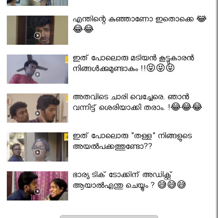
എന്തിന്റെ കുഞ്ഞാണോ ഇതൊക്കെ 😂
😂😂
ഇത് പോലൊരു മടിയൻ കൂട്ടുകാരൻ
നിങ്ങൾക്കുമുണ്ടാകും !!😝😝😝
അതവിടെ ചാരി വെച്ചേരെ. ഞാൻ
വന്നിട്ട് ശെരിയാക്കി തരാം. !😂😂😂
ഇത് പോലൊരു "തള്ള" നിങ്ങളുടെ
അയല്‍പക്കത്തുണ്ടോ??
ഭാര്യ ടിക് ടോക്കിന് അഡിക്റ്റ്
ആയാൽഎന്തു ചെയ്യും ? 😅😅😅