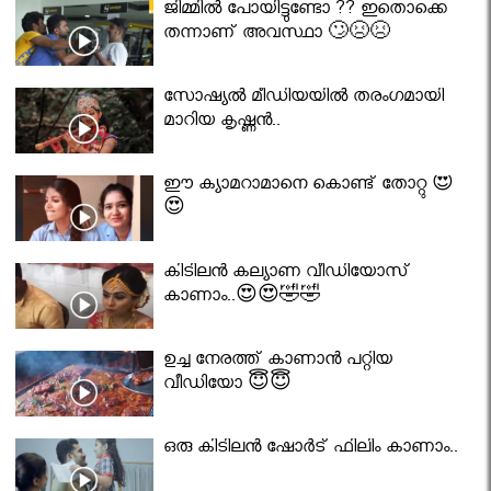
ജിമ്മിൽ പോയിട്ടുണ്ടോ ?? ഇതൊക്കെ
തന്നാണ് അവസ്ഥാ 🙄😣😣
സോഷ്യൽ മീഡിയയിൽ തരംഗമായി
മാറിയ കൃഷ്ണൻ..
ഈ ക്യാമറാമാനെ കൊണ്ട് തോറ്റു 😍
😍
കിടിലൻ കല്യാണ വീഡിയോസ്
കാണാം..😍😍🤣🤣
ഉച്ച നേരത്ത് കാണാൻ പറ്റിയ
വീഡിയോ 😇😇
ഒരു കിടിലൻ ഷോർട് ഫിലിം കാണാം..