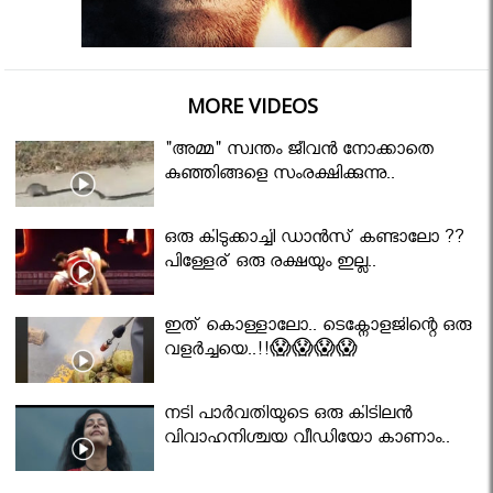
MORE VIDEOS
"അമ്മ" സ്വന്തം ജീവൻ നോക്കാതെ
കുഞ്ഞിങ്ങളെ സംരക്ഷിക്കുന്നു..
ഒരു കിടുക്കാച്ചി ഡാൻസ് കണ്ടാലോ ??
പിള്ളേര് ഒരു രക്ഷയും ഇല്ല..
ഇത് കൊള്ളാലോ.. ടെക്നോളജിന്റെ ഒരു
വളർച്ചയെ..!!😱😱😱😱
നടി പാർവതിയുടെ ഒരു കിടിലൻ
വിവാഹനിശ്ചയ വീഡിയോ കാണാം..