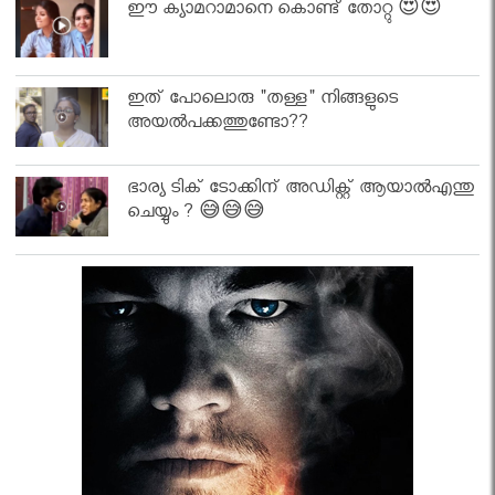
ഈ ക്യാമറാമാനെ കൊണ്ട് തോറ്റു 😍😍
ഇത് പോലൊരു "തള്ള" നിങ്ങളുടെ
അയല്‍പക്കത്തുണ്ടോ??
ഭാര്യ ടിക് ടോക്കിന് അഡിക്റ്റ് ആയാൽഎന്തു
ചെയ്യും ? 😅😅😅