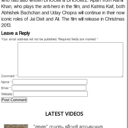
who had also written DHOOM & DHOOM:2. Apart from Aamir
Khan, who plays the anti-hero in the film, and Katrina Kaif, both
Abhishek Bachchan and Uday Chopra will continue in their now
iconic roles of Jai Dixit and Ali. The film will release in Christmas
2013.
Leave a Reply
Your email address will not be published.
Required fields are marked
*
Comment
*
Name
*
Email
*
Website
LATEST VIDEOS
"അമ്മ" സ്വന്തം ജീവൻ നോക്കാതെ