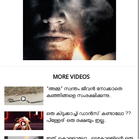
MORE VIDEOS
"അമ്മ" സ്വന്തം ജീവൻ നോക്കാതെ
കുഞ്ഞിങ്ങളെ സംരക്ഷിക്കുന്നു..
ഒരു കിടുക്കാച്ചി ഡാൻസ് കണ്ടാലോ ??
പിള്ളേര് ഒരു രക്ഷയും ഇല്ല..