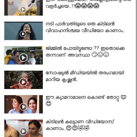
ഇത് കൊള്ളാലോ.. ടെക്നോളജിന്റെ ഒരു
വളർച്ചയെ..!!😱😱😱😱
നടി പാർവതിയുടെ ഒരു കിടിലൻ
വിവാഹനിശ്ചയ വീഡിയോ കാണാം..
ജിമ്മിൽ പോയിട്ടുണ്ടോ ?? ഇതൊക്കെ
തന്നാണ് അവസ്ഥാ 🙄😣😣
സോഷ്യൽ മീഡിയയിൽ തരംഗമായി
മാറിയ കൃഷ്ണൻ..
ഈ ക്യാമറാമാനെ കൊണ്ട് തോറ്റു 😍
😍
കിടിലൻ കല്യാണ വീഡിയോസ്
കാണാം..😍😍🤣🤣