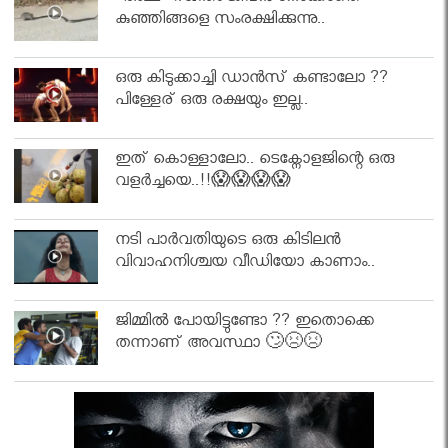
കുഞ്ഞിങ്ങളെ സംരക്ഷിക്കുന്നു..
ഒരു കിടുക്കാച്ചി ഡാൻസ് കണ്ടാലോ ??
പിള്ളേര് ഒരു രക്ഷയും ഇല്ല..
ഇത് കൊള്ളാലോ.. ടെക്നോളജിന്റെ ഒരു
വളർച്ചയെ..!!😱😱😱😱
നടി പാർവതിയുടെ ഒരു കിടിലൻ
വിവാഹനിശ്ചയ വീഡിയോ കാണാം..
ജിമ്മിൽ പോയിട്ടുണ്ടോ ?? ഇതൊക്കെ
തന്നാണ് അവസ്ഥാ 🙄😣😣