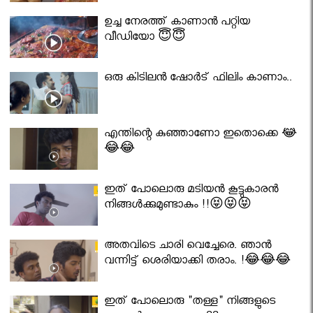
ഉച്ച നേരത്ത് കാണാൻ പറ്റിയ
വീഡിയോ 😇😇
ഒരു കിടിലൻ ഷോർട് ഫിലിം കാണാം..
എന്തിന്റെ കുഞ്ഞാണോ ഇതൊക്കെ 😂
😂😂
ഇത് പോലൊരു മടിയൻ കൂട്ടുകാരൻ
നിങ്ങൾക്കുമുണ്ടാകും !!😝😝😝
അതവിടെ ചാരി വെച്ചേരെ. ഞാൻ
വന്നിട്ട് ശെരിയാക്കി തരാം. !😂😂😂
ഇത് പോലൊരു "തള്ള" നിങ്ങളുടെ