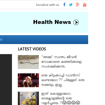
Socialize with us
GY
LATEST VIDEOS
"അമ്മ" സ്വന്തം ജീവൻ
നോക്കാതെ കുഞ്ഞിങ്ങളെ
സംരക്ഷിക്കുന്നു..
ഒരു കിടുക്കാച്ചി ഡാൻസ്
കണ്ടാലോ ?? പിള്ളേര് ഒരു
രക്ഷയും ഇല്ല..
ഇത് കൊള്ളാലോ..
ടെക്നോളജിന്റെ ഒരു
വളർച്ചയെ..!!😱😱😱😱