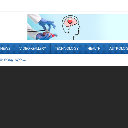
L NEWS
VIDEO-GALLERY
TECHNOLOGY
HEALTH
ASTROLO
‍ വെച്ച് ഏറ്....