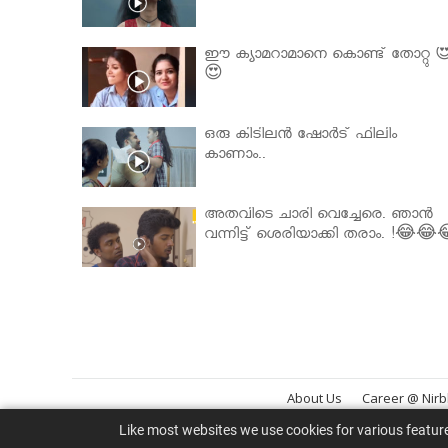
ഈ ക്യാമറാമാനെ കൊണ്ട് തോറ്റു 
😍
ഒരു കിടിലൻ ഷോർട് ഫിലിം
കാണാം..
അതവിടെ ചാരി വെച്ചേരെ. ഞാൻ
വന്നിട്ട് ശെരിയാക്കി തരാം. !😂😂
About Us
Career @ Nir
Like most websites we use cookies for various featur