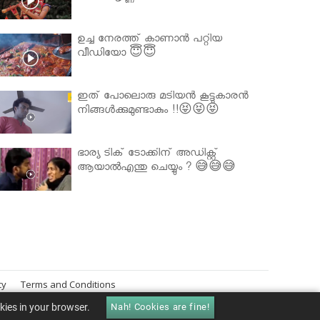
ഉച്ച നേരത്ത് കാണാൻ പറ്റിയ
വീഡിയോ 😇😇
ഇത് പോലൊരു മടിയൻ കൂട്ടുകാരൻ
നിങ്ങൾക്കുമുണ്ടാകും !!😝😝😝
ഭാര്യ ടിക് ടോക്കിന് അഡിക്റ്റ്
ആയാൽഎന്തു ചെയ്യും ? 😅😅😅
cy
Terms and Conditions
okies in your browser.
Nah! Cookies are fine!