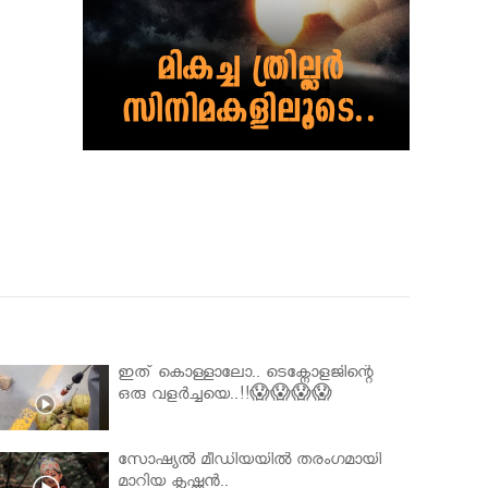
ഇത് കൊള്ളാലോ.. ടെക്നോളജിന്റെ
ഒരു വളർച്ചയെ..!!😱😱😱😱
സോഷ്യൽ മീഡിയയിൽ തരംഗമായി
മാറിയ കൃഷ്ണൻ..