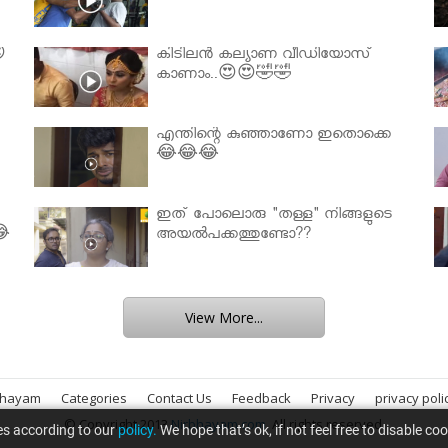

കിടിലൻ കല്യാണ വീഡിയോസ്
കാണാം..😍😍🤣🤣
എന്തിന്റെ കുഞ്ഞാണോ ഇതൊക്കെ
😂😂😂
ഇത് പോലൊരു "തള്ള" നിങ്ങളുടെ
😂
അയല്‍പക്കത്തുണ്ടോ??
View More...
bhayam
Categories
Contact Us
Feedback
Privacy
privacy poli
© Copyright 2013
Nirbhayam.com
. All rights reserved.
es according to our
policy.
We hope that’s ok, if not feel free to disable co