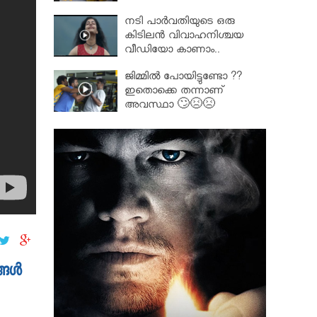
നടി പാർവതിയുടെ ഒരു
കിടിലൻ വിവാഹനിശ്ചയ
വീഡിയോ കാണാം..
ജിമ്മിൽ പോയിട്ടുണ്ടോ ??
ഇതൊക്കെ തന്നാണ്
അവസ്ഥാ 🙄😣😣
ങള്‍