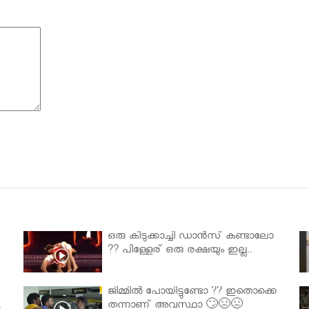
ഒരു കിടുക്കാച്ചി ഡാൻസ് കണ്ടാലോ
?? പിള്ളേര് ഒരു രക്ഷയും ഇല്ല..
ജിമ്മിൽ പോയിട്ടുണ്ടോ ?? ഇതൊക്കെ
.
തന്നാണ് അവസ്ഥാ 🙄😣😣