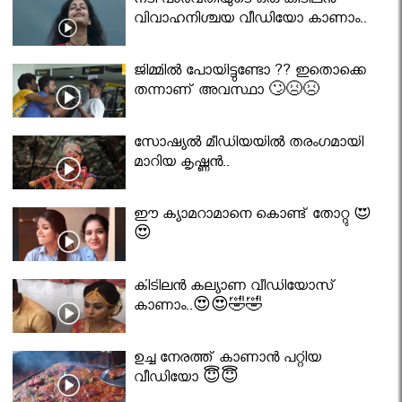
നടി പാർവതിയുടെ ഒരു കിടിലൻ
വിവാഹനിശ്ചയ വീഡിയോ കാണാം..
ജിമ്മിൽ പോയിട്ടുണ്ടോ ?? ഇതൊക്കെ
തന്നാണ് അവസ്ഥാ 🙄😣😣
സോഷ്യൽ മീഡിയയിൽ തരംഗമായി
മാറിയ കൃഷ്ണൻ..
ഈ ക്യാമറാമാനെ കൊണ്ട് തോറ്റു 😍
😍
കിടിലൻ കല്യാണ വീഡിയോസ്
കാണാം..😍😍🤣🤣
ഉച്ച നേരത്ത് കാണാൻ പറ്റിയ
വീഡിയോ 😇😇