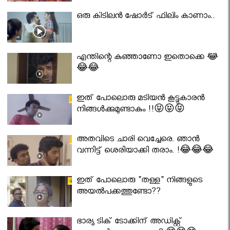
ഒരു കിടിലൻ ഷോർട് ഫിലിം കാണാം..
എന്തിന്റെ കുഞ്ഞാണോ ഇതൊക്കെ 😂
😂😂
ഇത് പോലൊരു മടിയൻ കൂട്ടുകാരൻ
നിങ്ങൾക്കുമുണ്ടാകും !!😝😝😝
അതവിടെ ചാരി വെച്ചേരെ. ഞാൻ
വന്നിട്ട് ശെരിയാക്കി തരാം. !😂😂😂
ഇത് പോലൊരു "തള്ള" നിങ്ങളുടെ
അയല്‍പക്കത്തുണ്ടോ??
ഭാര്യ ടിക് ടോക്കിന് അഡിക്റ്റ്