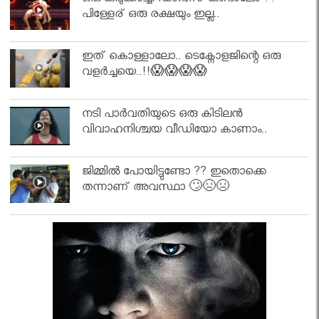
ഒരു കിടുക്കാച്ചി ഡാൻസ് കണ്ടാലോ ??
പിള്ളേര് ഒരു രക്ഷയും ഇല്ല..
ഇത് കൊള്ളാലോ.. ടെക്നോളജിന്റെ ഒരു
വളർച്ചയെ..!!😱😱😱😱
നടി പാർവതിയുടെ ഒരു കിടിലൻ
വിവാഹനിശ്ചയ വീഡിയോ കാണാം..
ജിമ്മിൽ പോയിട്ടുണ്ടോ ?? ഇതൊക്കെ
തന്നാണ് അവസ്ഥാ 🙄😣😣