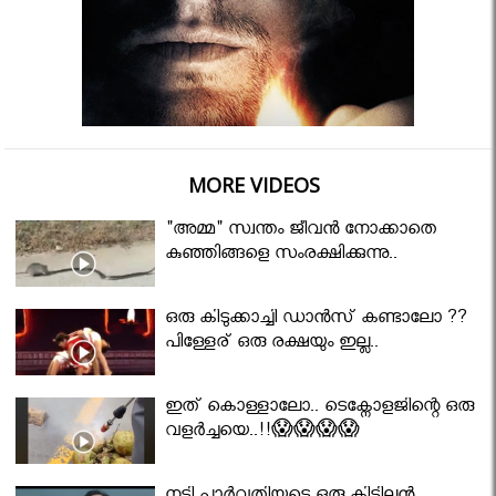
MORE VIDEOS
"അമ്മ" സ്വന്തം ജീവൻ നോക്കാതെ
കുഞ്ഞിങ്ങളെ സംരക്ഷിക്കുന്നു..
ഒരു കിടുക്കാച്ചി ഡാൻസ് കണ്ടാലോ ??
പിള്ളേര് ഒരു രക്ഷയും ഇല്ല..
ഇത് കൊള്ളാലോ.. ടെക്നോളജിന്റെ ഒരു
വളർച്ചയെ..!!😱😱😱😱