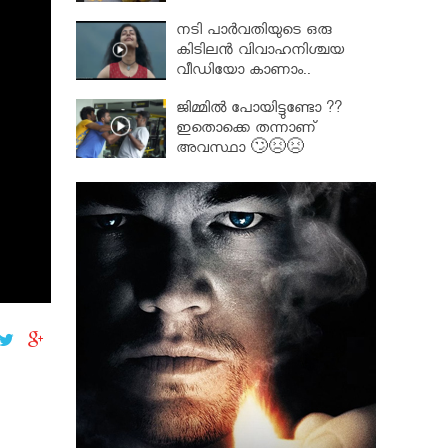
നടി പാർവതിയുടെ ഒരു
കിടിലൻ വിവാഹനിശ്ചയ
വീഡിയോ കാണാം..
ജിമ്മിൽ പോയിട്ടുണ്ടോ ??
ഇതൊക്കെ തന്നാണ്
അവസ്ഥാ 🙄😣😣