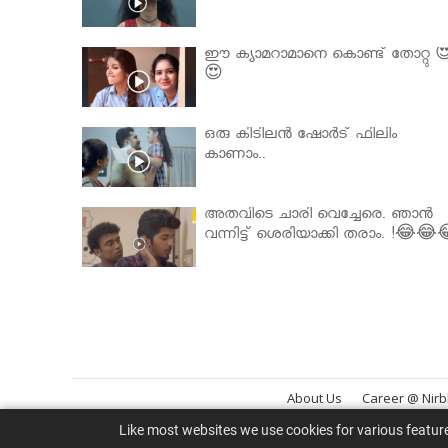
ഈ ക്യാമറാമാനെ കൊണ്ട് തോറ്റു 
😍
ഒരു കിടിലൻ ഷോർട് ഫിലിം
കാണാം..
അതവിടെ ചാരി വെച്ചേരെ. ഞാൻ
വന്നിട്ട് ശെരിയാക്കി തരാം. !😂😂
About Us
Career @ Nir
Like most websites we use cookies for various featur