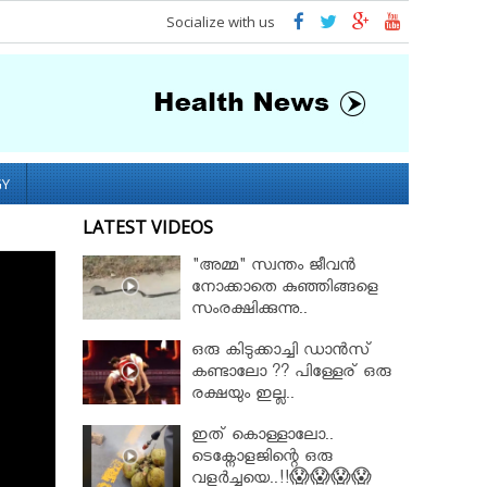
Socialize with us
GY
LATEST VIDEOS
"അമ്മ" സ്വന്തം ജീവൻ
നോക്കാതെ കുഞ്ഞിങ്ങളെ
സംരക്ഷിക്കുന്നു..
ഒരു കിടുക്കാച്ചി ഡാൻസ്
കണ്ടാലോ ?? പിള്ളേര് ഒരു
രക്ഷയും ഇല്ല..
ഇത് കൊള്ളാലോ..
ടെക്നോളജിന്റെ ഒരു
വളർച്ചയെ..!!😱😱😱😱