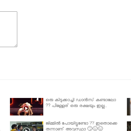
ഒരു കിടുക്കാച്ചി ഡാൻസ് കണ്ടാലോ
?? പിള്ളേര് ഒരു രക്ഷയും ഇല്ല..
ജിമ്മിൽ പോയിട്ടുണ്ടോ ?? ഇതൊക്കെ
.
തന്നാണ് അവസ്ഥാ 🙄😣😣