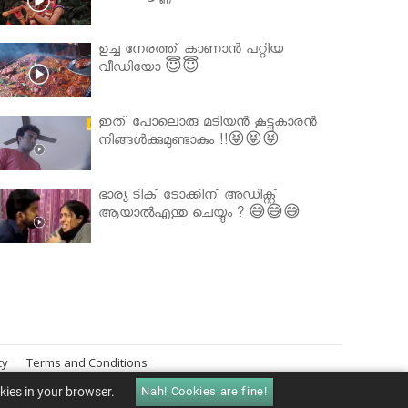
ഉച്ച നേരത്ത് കാണാൻ പറ്റിയ
വീഡിയോ 😇😇
ഇത് പോലൊരു മടിയൻ കൂട്ടുകാരൻ
നിങ്ങൾക്കുമുണ്ടാകും !!😝😝😝
ഭാര്യ ടിക് ടോക്കിന് അഡിക്റ്റ്
ആയാൽഎന്തു ചെയ്യും ? 😅😅😅
cy
Terms and Conditions
okies in your browser.
Nah! Cookies are fine!