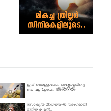
ഇത് കൊള്ളാലോ.. ടെക്നോളജിന്റെ
ഒരു വളർച്ചയെ..!!😱😱😱😱
സോഷ്യൽ മീഡിയയിൽ തരംഗമായി
മാറിയ കൃഷ്ണൻ..