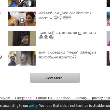

കിടിലൻ കല്യാണ വീഡിയോസ്
കാണാം..😍😍🤣🤣
എന്തിന്റെ കുഞ്ഞാണോ ഇതൊക്കെ
😂😂😂
ഇത് പോലൊരു "തള്ള" നിങ്ങളുടെ
😂
അയല്‍പക്കത്തുണ്ടോ??
View More...
bhayam
Categories
Contact Us
Feedback
Privacy
privacy poli
© Copyright 2013
Nirbhayam.com
. All rights reserved.
es according to our
policy.
We hope that’s ok, if not feel free to disable co