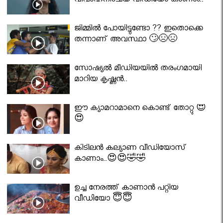
വിവാഹനിശ്ചയ വീഡിയോ കാണാം..
ജിമ്മിൽ പോയിട്ടുണ്ടോ ?? ഇതൊക്കെ
തന്നാണ് അവസ്ഥാ 🙄😣😣
സോഷ്യൽ മീഡിയയിൽ തരംഗമായി
മാറിയ കൃഷ്ണൻ..
ഈ ക്യാമറാമാനെ കൊണ്ട് തോറ്റു 😍
😍
കിടിലൻ കല്യാണ വീഡിയോസ്
കാണാം..😍😍🤣🤣
ഉച്ച നേരത്ത് കാണാൻ പറ്റിയ
വീഡിയോ 😇😇