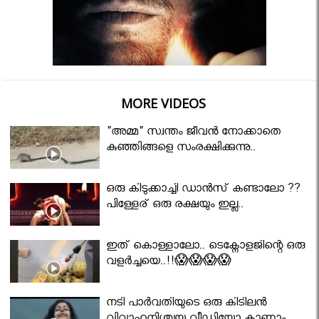
MORE VIDEOS
"അമ്മ" സ്വന്തം ജീവൻ നോക്കാതെ
കുഞ്ഞിങ്ങളെ സംരക്ഷിക്കുന്നു..
ഒരു കിടുക്കാച്ചി ഡാൻസ് കണ്ടാലോ ??
പിള്ളേര് ഒരു രക്ഷയും ഇല്ല..
ഇത് കൊള്ളാലോ.. ടെക്നോളജിന്റെ ഒരു
വളർച്ചയെ..!!😱😱😱😱
നടി പാർവതിയുടെ ഒരു കിടിലൻ