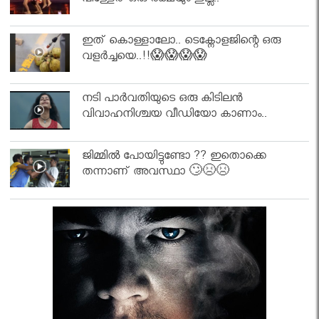
പിള്ളേര് ഒരു രക്ഷയും ഇല്ല..
ഇത് കൊള്ളാലോ.. ടെക്നോളജിന്റെ ഒരു
വളർച്ചയെ..!!😱😱😱😱
നടി പാർവതിയുടെ ഒരു കിടിലൻ
വിവാഹനിശ്ചയ വീഡിയോ കാണാം..
ജിമ്മിൽ പോയിട്ടുണ്ടോ ?? ഇതൊക്കെ
തന്നാണ് അവസ്ഥാ 🙄😣😣