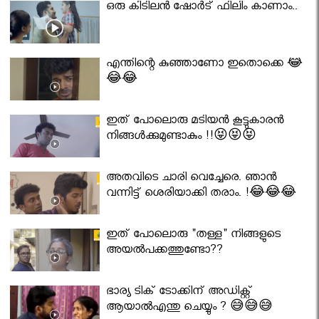
ഒരു കിടിലൻ ഷോർട് ഫിലിം കാണാം..
എന്തിന്റെ കുഞ്ഞാണോ ഇതൊക്കെ 😂
😂😂
ഇത് പോലൊരു മടിയൻ കൂട്ടുകാരൻ
നിങ്ങൾക്കുമുണ്ടാകും !!😝😝😝
അതവിടെ ചാരി വെച്ചേരെ. ഞാൻ
വന്നിട്ട് ശെരിയാക്കി തരാം. !😂😂😂
ഇത് പോലൊരു "തള്ള" നിങ്ങളുടെ
അയല്‍പക്കത്തുണ്ടോ??
ഭാര്യ ടിക് ടോക്കിന് അഡിക്റ്റ്
ആയാൽഎന്തു ചെയ്യും ? 😅😅😅